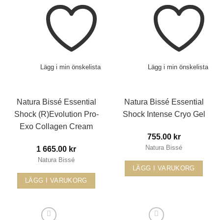
har
flera
varianter.
De
olika
alternativen
Lägg i min önskelista
Lägg i min önskelista
kan
väljas
Natura Bissé Essential
Natura Bissé Essential
på
Shock (R)Evolution Pro-
Shock Intense Cryo Gel
produktsidan
Exo Collagen Cream
755.00
kr
Natura Bissé
1 665.00
kr
Natura Bissé
LÄGG I VARUKORG
LÄGG I VARUKORG