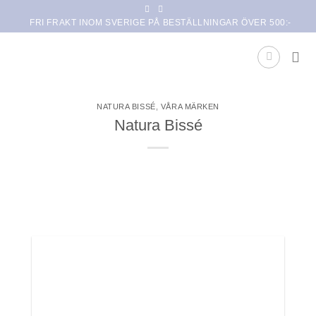
Skip
FRI FRAKT INOM SVERIGE PÅ BESTÄLLNINGAR ÖVER 500:-
to
content
NATURA BISSÉ
,
VÅRA MÄRKEN
Natura Bissé