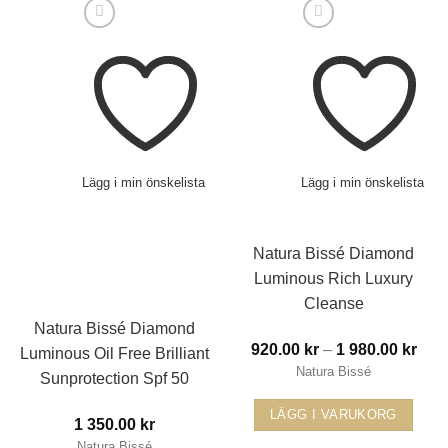
Lägg i min önskelista
Lägg i min önskelista
Natura Bissé Diamond
Luminous Rich Luxury
Cleanse
Natura Bissé Diamond
Prisi
920.00
kr
–
1 980.00
kr
Luminous Oil Free Brilliant
Natura Bissé
920.
Sunprotection Spf 50
till
LÄGG I VARUKORG
1
1 350.00
kr
Natura Bissé