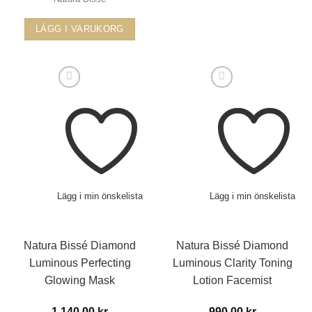
980.
Den
här
LÄGG I VARUKORG
produkten
har
flera
varianter.
De
olika
alternativen
kan
väljas
på
Lägg i min önskelista
Lägg i min önskelista
produktsidan
Natura Bissé Diamond
Natura Bissé Diamond
Luminous Perfecting
Luminous Clarity Toning
Glowing Mask
Lotion Facemist
1 140.00
kr
990.00
kr