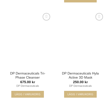
Lägg i
Lägg i
min
min
önskelista
önskelista
DP Dermaceuticals Tri-
DP Dermaceuticals Hyla
Phase Cleanser
Active 3D Mask
675.00
kr
250.00
kr
DP Dermaceuticals
DP Dermaceuticals
LÄGG I VARUKORG
LÄGG I VARUKORG