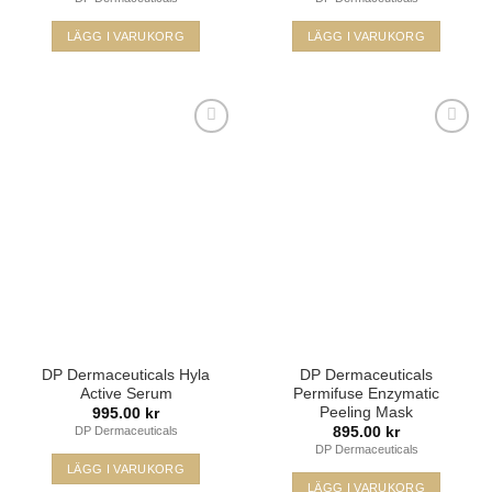
LÄGG I VARUKORG
LÄGG I VARUKORG
Lägg i
Lägg i
min
min
önskelista
önskelista
DP Dermaceuticals Hyla
DP Dermaceuticals
Active Serum
Permifuse Enzymatic
Peeling Mask
995.00
kr
895.00
kr
DP Dermaceuticals
DP Dermaceuticals
LÄGG I VARUKORG
LÄGG I VARUKORG