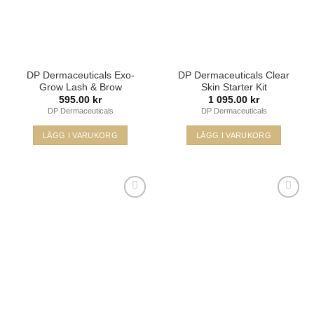
DP Dermaceuticals Exo-
DP Dermaceuticals Clear
Grow Lash & Brow
Skin Starter Kit
595.00
kr
1 095.00
kr
DP Dermaceuticals
DP Dermaceuticals
LÄGG I VARUKORG
LÄGG I VARUKORG
Lägg i
Lägg i
min
min
önskelista
önskelista