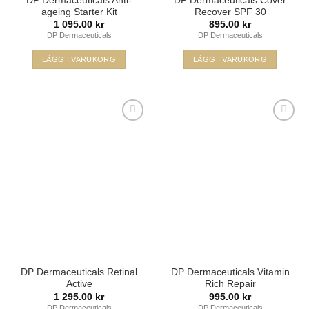
DP Dermaceuticals Anti-
DP Dermaceuticals Cover
ageing Starter Kit
Recover SPF 30
1 095.00
kr
895.00
kr
DP Dermaceuticals
DP Dermaceuticals
LÄGG I VARUKORG
LÄGG I VARUKORG
Den
här
produkten
har
Lägg i
Lägg i
flera
min
min
varianter.
önskelista
önskelista
De
olika
alternativen
kan
väljas
på
produktsidan
DP Dermaceuticals Retinal
DP Dermaceuticals Vitamin
Active
Rich Repair
1 295.00
kr
995.00
kr
DP Dermaceuticals
DP Dermaceuticals