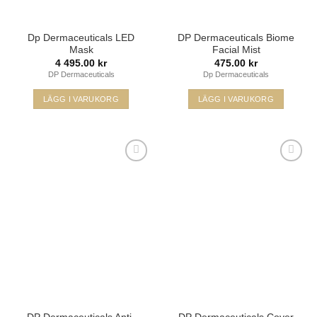
Dp Dermaceuticals LED
DP Dermaceuticals Biome
Mask
Facial Mist
4 495.00
kr
475.00
kr
DP Dermaceuticals
Dp Dermaceuticals
LÄGG I VARUKORG
LÄGG I VARUKORG
Lägg i
Lägg i
min
min
önskelista
önskelista