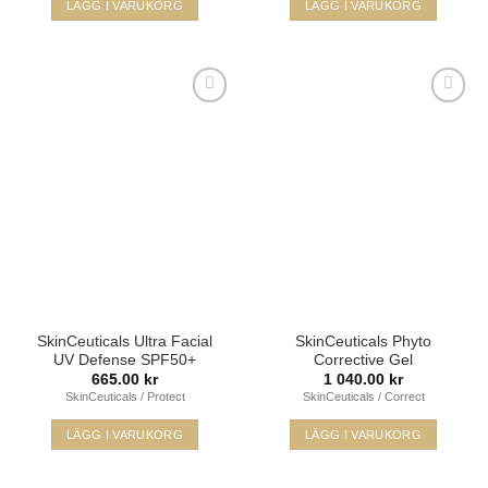
LÄGG I VARUKORG
LÄGG I VARUKORG
Lägg i
Lägg i
min
min
önskelista
önskelista
SkinCeuticals Ultra Facial
SkinCeuticals Phyto
UV Defense SPF50+
Corrective Gel
665.00
kr
1 040.00
kr
SkinCeuticals / Protect
SkinCeuticals / Correct
LÄGG I VARUKORG
LÄGG I VARUKORG