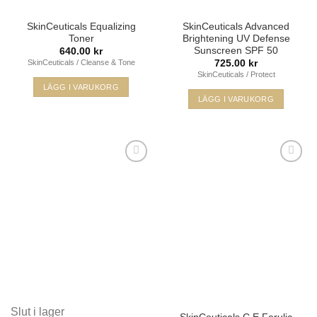
SkinCeuticals Equalizing
SkinCeuticals Advanced
Toner
Brightening UV Defense
Sunscreen SPF 50
640.00
kr
725.00
kr
SkinCeuticals / Cleanse & Tone
SkinCeuticals / Protect
LÄGG I VARUKORG
LÄGG I VARUKORG
Lägg i
Lägg i
min
min
önskelista
önskelista
Slut i lager