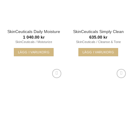
SkinCeuticals Daily Moisture
SkinCeuticals Simply Clean
1 040.00
kr
635.00
kr
SkinCeuticals / Moisturize
SkinCeuticals / Cleanse & Tone
LÄGG I VARUKORG
LÄGG I VARUKORG
Lägg i
Lägg i
min
min
önskelista
önskelista