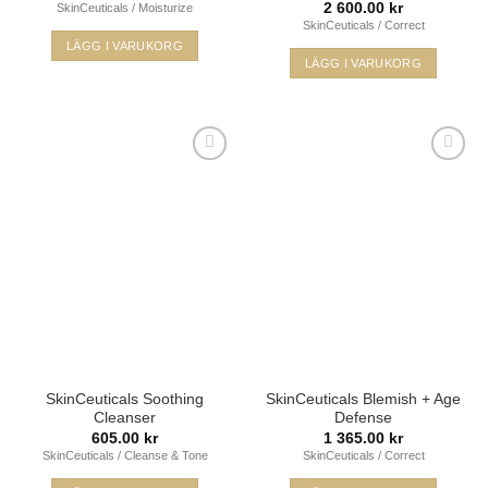
2 600.00
kr
SkinCeuticals / Moisturize
SkinCeuticals / Correct
LÄGG I VARUKORG
LÄGG I VARUKORG
Lägg i
Lägg i
min
min
önskelista
önskelista
SkinCeuticals Soothing
SkinCeuticals Blemish + Age
Cleanser
Defense
605.00
kr
1 365.00
kr
SkinCeuticals / Cleanse & Tone
SkinCeuticals / Correct