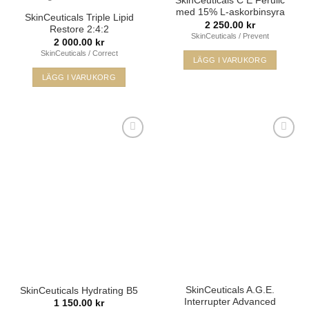
SkinCeuticals C E Ferulic
med 15% L-askorbinsyra
SkinCeuticals Triple Lipid
2 250.00
kr
Restore 2:4:2
SkinCeuticals / Prevent
2 000.00
kr
SkinCeuticals / Correct
LÄGG I VARUKORG
LÄGG I VARUKORG
Lägg i
Lägg i
min
min
önskelista
önskelista
SkinCeuticals A.G.E.
SkinCeuticals Hydrating B5
Interrupter Advanced
1 150.00
kr