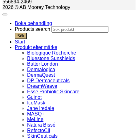
556894-2469
2026 © AB Moorey Technology
Boka behandling
Products search
Sök
Start
Produkt efter märke
Biologique Recherche
Bluestone Sunshields
Butter London
Dermalogica
DermaQuest
DP Dermaceuticals
DreamWeave
Esse Probiotic Skincare
Guinot
IceMask
Jane Iredale
MASQ+
MeLine
Natura Bissé
RefectoCil
SkinCeuticals