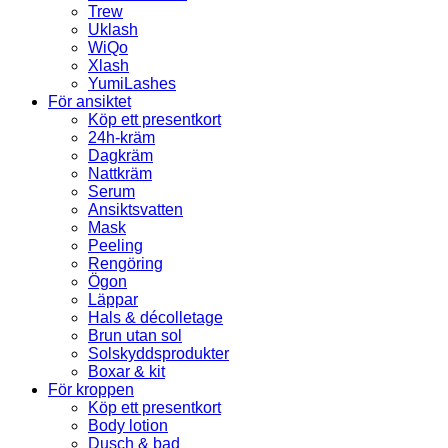
Trew
Uklash
WiQo
Xlash
YumiLashes
För ansiktet
Köp ett presentkort
24h-kräm
Dagkräm
Nattkräm
Serum
Ansiktsvatten
Mask
Peeling
Rengöring
Ögon
Läppar
Hals & décolletage
Brun utan sol
Solskyddsprodukter
Boxar & kit
För kroppen
Köp ett presentkort
Body lotion
Dusch & bad