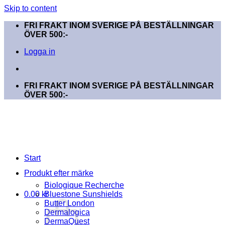
Skip to content
FRI FRAKT INOM SVERIGE PÅ BESTÄLLNINGAR
ÖVER 500:-
Logga in
FRI FRAKT INOM SVERIGE PÅ BESTÄLLNINGAR
ÖVER 500:-
Start
Produkt efter märke
Biologique Recherche
0.00
kr
Bluestone Sunshields
Butter London
Dermalogica
DermaQuest