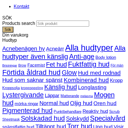
Kontakt
SÖK
Products search
Sök
Din varukorg
Hudtyp
Alla hudtyper
Alla
Acnebenägen hy
Acneärr
hudtyper även känslig
Anti-age
Body lotion
Fuktfattig hud
Fet hud
Facemist
Brow
För män
Bristningar
Förtida åldrad hud
Glow
Hud med rodnad
Kombinerad hud
Hud som saknar spänst
Kropp
Känslig hud
Longlasting
Kroppsolja
kroppspeeling
Mogen
Lystergivande
Läppar
Matterande
melasma
hud
Normal hud
Oljig hud
Oren hud
mörka ringar
Pigmenterad hud
Reaktiv hud
Scrub
Punktbehandlare
Solskadad hud
Specialvård
Solskydd
Sheetmask
Torr hud
Tilltäppt hud
Ung hud
Visir
spänstfattig hud