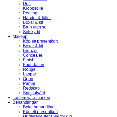
Doft
Kroppsolja
Peeling
Händer & fötter
Boxar & kit
Brun utan sol
Solskydd
Makeup
Köp ett presentkort
Boxar & kit
Bronzer
Concealer
Finish
Foundation
Rouge
Läppar
Ögon
Primer
Redskap
Specialvård
Läs om våra märken
Behandlingar
Boka behandling
Köp ett presentkort
Hudterapeutens val för dig