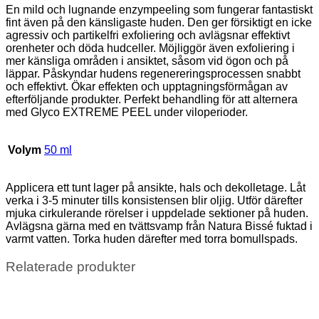
En mild och lugnande enzympeeling som fungerar fantastiskt
fint även på den känsligaste huden. Den ger försiktigt en icke
agressiv och partikelfri exfoliering och avlägsnar effektivt
orenheter och döda hudceller. Möjliggör även exfoliering i
mer känsliga områden i ansiktet, såsom vid ögon och på
läppar. Påskyndar hudens regenereringsprocessen snabbt
och effektivt. Ökar effekten och upptagningsförmågan av
efterföljande produkter. Perfekt behandling för att alternera
med Glyco EXTREME PEEL under viloperioder.
Volym
50 ml
Applicera ett tunt lager på ansikte, hals och dekolletage. Låt
verka i 3-5 minuter tills konsistensen blir oljig. Utför därefter
mjuka cirkulerande rörelser i uppdelade sektioner på huden.
Avlägsna gärna med en tvättsvamp från Natura Bissé fuktad i
varmt vatten. Torka huden därefter med torra bomullspads.
Relaterade produkter