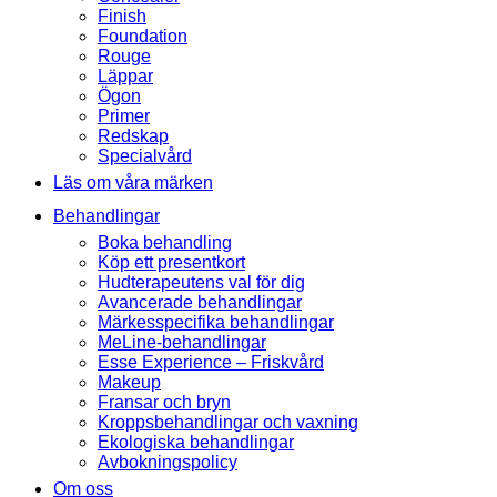
Finish
Foundation
Rouge
Läppar
Ögon
Primer
Redskap
Specialvård
Läs om våra märken
Behandlingar
Boka behandling
Köp ett presentkort
Hudterapeutens val för dig
Avancerade behandlingar
Märkesspecifika behandlingar
MeLine-behandlingar
Esse Experience – Friskvård
Makeup
Fransar och bryn
Kroppsbehandlingar och vaxning
Ekologiska behandlingar
Avbokningspolicy
Om oss