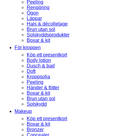
Peeling
Rengöring
Ögon
Läppar
Hals & décolletage
Brun utan sol
Solskyddsprodukter
Boxar & kit
För kroppen
Köp ett presentkort
Body lotion
Dusch & bad
Doft
Kroppsolja
Peeling
Händer & fötter
Boxar & kit
Brun utan sol
Solskydd
Makeup
Köp ett presentkort
Boxar & kit
Bronzer
Concealer