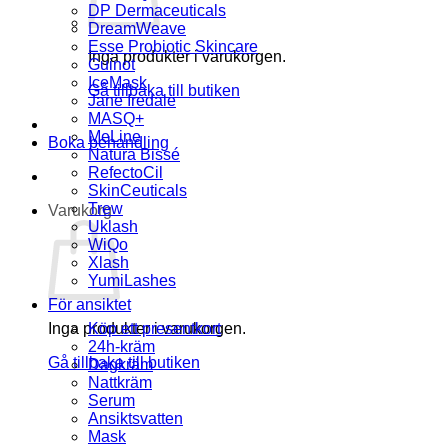
DP Dermaceuticals
DreamWeave
Esse Probiotic Skincare
Inga produkter i varukorgen.
Guinot
IceMask
Gå tillbaka till butiken
Jane Iredale
MASQ+
MeLine
Boka behandling
Natura Bissé
RefectoCil
SkinCeuticals
Trew
Varukorg
Uklash
WiQo
Xlash
YumiLashes
För ansiktet
Inga produkter i varukorgen.
Köp ett presentkort
24h-kräm
Gå tillbaka till butiken
Dagkräm
Nattkräm
Serum
Ansiktsvatten
Mask