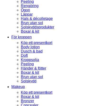
Peeling
Rengöring
Ögon
Läppar
Hals & décolletage
Brun utan sol
Solskyddsprodukter
Boxar & kit
För kroppen
Köp ett presentkort
Body lotion
Dusch & bad
Doft
Kroppsolja
Peeling
Händer & fötter
Boxar & kit
Brun utan sol
Solskydd
Makeup
Köp ett presentkort
Boxar & kit
Bronzer
Concealer