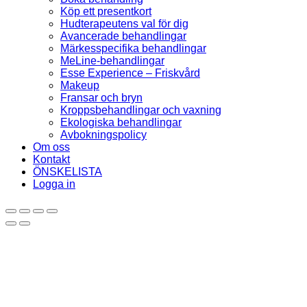
Köp ett presentkort
Hudterapeutens val för dig
Avancerade behandlingar
Märkesspecifika behandlingar
MeLine-behandlingar
Esse Experience – Friskvård
Makeup
Fransar och bryn
Kroppsbehandlingar och vaxning
Ekologiska behandlingar
Avbokningspolicy
Om oss
Kontakt
ÖNSKELISTA
Logga in