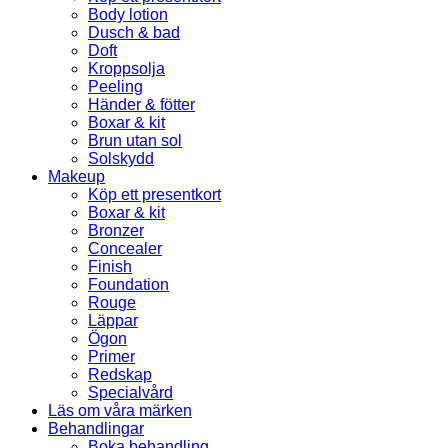
Body lotion
Dusch & bad
Doft
Kroppsolja
Peeling
Händer & fötter
Boxar & kit
Brun utan sol
Solskydd
Makeup
Köp ett presentkort
Boxar & kit
Bronzer
Concealer
Finish
Foundation
Rouge
Läppar
Ögon
Primer
Redskap
Specialvård
Läs om våra märken
Behandlingar
Boka behandling