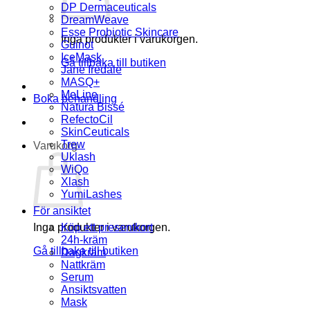
DP Dermaceuticals
DreamWeave
Esse Probiotic Skincare
Inga produkter i varukorgen.
Guinot
IceMask
Gå tillbaka till butiken
Jane Iredale
MASQ+
MeLine
Boka behandling
Natura Bissé
RefectoCil
SkinCeuticals
Trew
Varukorg
Uklash
WiQo
Xlash
YumiLashes
För ansiktet
Inga produkter i varukorgen.
Köp ett presentkort
24h-kräm
Gå tillbaka till butiken
Dagkräm
Nattkräm
Serum
Ansiktsvatten
Mask