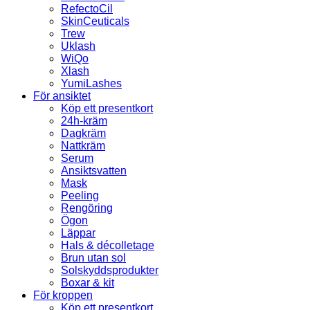
RefectoCil
SkinCeuticals
Trew
Uklash
WiQo
Xlash
YumiLashes
För ansiktet
Köp ett presentkort
24h-kräm
Dagkräm
Nattkräm
Serum
Ansiktsvatten
Mask
Peeling
Rengöring
Ögon
Läppar
Hals & décolletage
Brun utan sol
Solskyddsprodukter
Boxar & kit
För kroppen
Köp ett presentkort