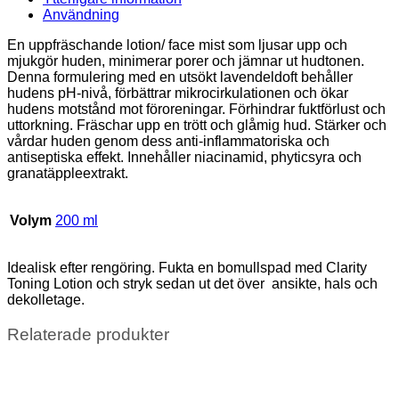
Användning
En uppfräschande lotion/ face mist som ljusar upp och
mjukgör huden, minimerar porer och jämnar ut hudtonen.
Denna formulering med en utsökt lavendeldoft behåller
hudens pH-nivå, förbättrar mikrocirkulationen och ökar
hudens motstånd mot föroreningar. Förhindrar fuktförlust och
uttorkning. Fräschar upp en trött och glåmig hud. Stärker och
vårdar huden genom dess anti-inflammatoriska och
antiseptiska effekt. Innehåller niacinamid, phyticsyra och
granatäppleextrakt.
Volym
200 ml
Idealisk efter rengöring. Fukta en bomullspad med Clarity
Toning Lotion och stryk sedan ut det över ansikte, hals och
dekolletage.
Relaterade produkter