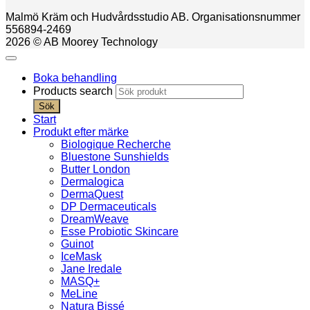
Malmö Kräm och Hudvårdsstudio AB. Organisationsnummer
556894-2469
2026 © AB Moorey Technology
Boka behandling
Products search
Sök
Start
Produkt efter märke
Biologique Recherche
Bluestone Sunshields
Butter London
Dermalogica
DermaQuest
DP Dermaceuticals
DreamWeave
Esse Probiotic Skincare
Guinot
IceMask
Jane Iredale
MASQ+
MeLine
Natura Bissé