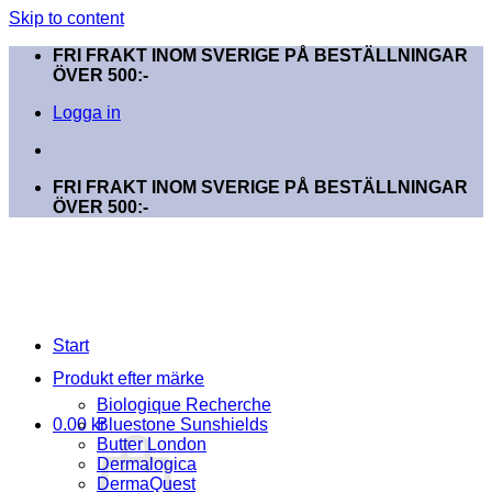
Skip to content
FRI FRAKT INOM SVERIGE PÅ BESTÄLLNINGAR
ÖVER 500:-
Logga in
FRI FRAKT INOM SVERIGE PÅ BESTÄLLNINGAR
ÖVER 500:-
Start
Produkt efter märke
Biologique Recherche
0.00
kr
Bluestone Sunshields
Butter London
Dermalogica
DermaQuest