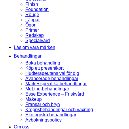
Finish
Foundation
Rouge
Läppar
Ögon
Primer
Redskap
Specialvård
Läs om våra märken
Behandlingar
Boka behandling
Köp ett presentkort
Hudterapeutens val för dig
Avancerade behandlingar
Märkesspecifika behandlingar
MeLine-behandlingar
Esse Experience – Friskvård
Makeup
Fransar och bryn
Kroppsbehandlingar och vaxning
Ekologiska behandlingar
Avbokningspolicy
Om oss