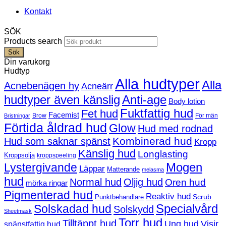
Kontakt
SÖK
Products search
Sök
Din varukorg
Hudtyp
Alla hudtyper
Alla
Acnebenägen hy
Acneärr
hudtyper även känslig
Anti-age
Body lotion
Fuktfattig hud
Fet hud
Facemist
Brow
För män
Bristningar
Förtida åldrad hud
Glow
Hud med rodnad
Kombinerad hud
Hud som saknar spänst
Kropp
Känslig hud
Longlasting
Kroppsolja
kroppspeeling
Mogen
Lystergivande
Läppar
Matterande
melasma
hud
Normal hud
Oljig hud
Oren hud
mörka ringar
Pigmenterad hud
Reaktiv hud
Scrub
Punktbehandlare
Solskadad hud
Specialvård
Solskydd
Sheetmask
Torr hud
Tilltäppt hud
Ung hud
Visir
spänstfattig hud