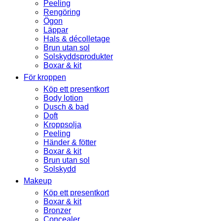
Peeling
Rengöring
Ögon
Läppar
Hals & décolletage
Brun utan sol
Solskyddsprodukter
Boxar & kit
För kroppen
Köp ett presentkort
Body lotion
Dusch & bad
Doft
Kroppsolja
Peeling
Händer & fötter
Boxar & kit
Brun utan sol
Solskydd
Makeup
Köp ett presentkort
Boxar & kit
Bronzer
Concealer