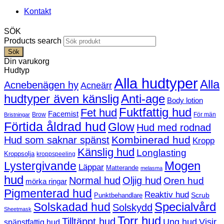
Kontakt
SÖK
Products search
Sök
Din varukorg
Hudtyp
Alla hudtyper
Alla
Acnebenägen hy
Acneärr
hudtyper även känslig
Anti-age
Body lotion
Fuktfattig hud
Fet hud
Facemist
Brow
För män
Bristningar
Förtida åldrad hud
Glow
Hud med rodnad
Kombinerad hud
Hud som saknar spänst
Kropp
Känslig hud
Longlasting
Kroppsolja
kroppspeeling
Mogen
Lystergivande
Läppar
Matterande
melasma
hud
Normal hud
Oljig hud
Oren hud
mörka ringar
Pigmenterad hud
Reaktiv hud
Scrub
Punktbehandlare
Solskadad hud
Specialvård
Solskydd
Sheetmask
Torr hud
Tilltäppt hud
Ung hud
Visir
spänstfattig hud