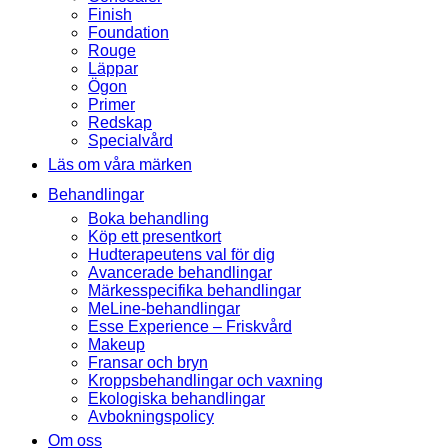
Finish
Foundation
Rouge
Läppar
Ögon
Primer
Redskap
Specialvård
Läs om våra märken
Behandlingar
Boka behandling
Köp ett presentkort
Hudterapeutens val för dig
Avancerade behandlingar
Märkesspecifika behandlingar
MeLine-behandlingar
Esse Experience – Friskvård
Makeup
Fransar och bryn
Kroppsbehandlingar och vaxning
Ekologiska behandlingar
Avbokningspolicy
Om oss