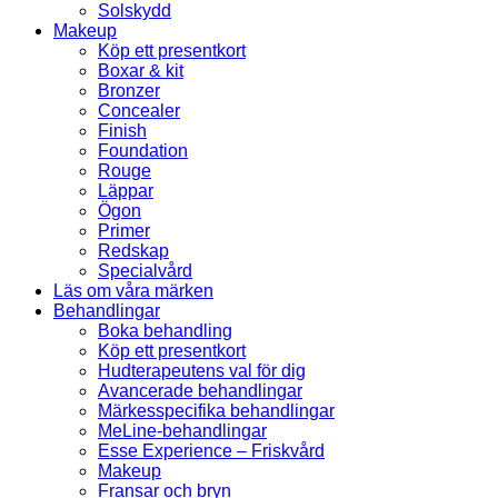
Solskydd
Makeup
Köp ett presentkort
Boxar & kit
Bronzer
Concealer
Finish
Foundation
Rouge
Läppar
Ögon
Primer
Redskap
Specialvård
Läs om våra märken
Behandlingar
Boka behandling
Köp ett presentkort
Hudterapeutens val för dig
Avancerade behandlingar
Märkesspecifika behandlingar
MeLine-behandlingar
Esse Experience – Friskvård
Makeup
Fransar och bryn