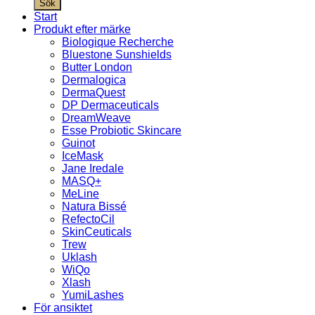
Sök
Start
Produkt efter märke
Biologique Recherche
Bluestone Sunshields
Butter London
Dermalogica
DermaQuest
DP Dermaceuticals
DreamWeave
Esse Probiotic Skincare
Guinot
IceMask
Jane Iredale
MASQ+
MeLine
Natura Bissé
RefectoCil
SkinCeuticals
Trew
Uklash
WiQo
Xlash
YumiLashes
För ansiktet