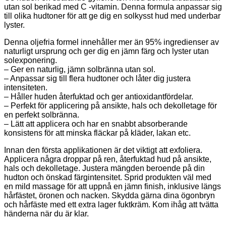
utan sol berikad med C -vitamin. Denna formula anpassar sig
till olika hudtoner för att ge dig en solkysst hud med underbar
lyster.
Denna oljefria formel innehåller mer än 95% ingredienser av
naturligt ursprung och ger dig en jämn färg och lyster utan
solexponering.
– Ger en naturlig, jämn solbränna utan sol.
– Anpassar sig till flera hudtoner och låter dig justera
intensiteten.
– Håller huden återfuktad och ger antioxidantfördelar.
– Perfekt för applicering på ansikte, hals och dekolletage för
en perfekt solbränna.
– Lätt att applicera och har en snabbt absorberande
konsistens för att minska fläckar på kläder, lakan etc.
Innan den första applikationen är det viktigt att exfoliera.
Applicera några droppar på ren, återfuktad hud på ansikte,
hals och dekolletage. Justera mängden beroende på din
hudton och önskad färgintensitet. Sprid produkten väl med
en mild massage för att uppnå en jämn finish, inklusive längs
hårfästet, öronen och nacken. Skydda gärna dina ögonbryn
och hårfäste med ett extra lager fuktkräm. Kom ihåg att tvätta
händerna när du är klar.