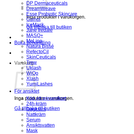
DP Dermaceuticals
DreamWeave
Esse Probiotic Skincare
Inga produkter i varukorgen.
Guinot
IceMask
Gå tillbaka till butiken
Jane Iredale
MASQ+
MeLine
Boka behandling
Natura Bissé
RefectoCil
SkinCeuticals
Trew
Varukorg
Uklash
WiQo
Xlash
YumiLashes
För ansiktet
Inga produkter i varukorgen.
Köp ett presentkort
24h-kräm
Gå tillbaka till butiken
Dagkräm
Nattkräm
Serum
Ansiktsvatten
Mask