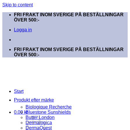
Skip to content
FRI FRAKT INOM SVERIGE PÅ BESTÄLLNINGAR
ÖVER 500:-
Logga in
FRI FRAKT INOM SVERIGE PÅ BESTÄLLNINGAR
ÖVER 500:-
Start
Produkt efter märke
Biologique Recherche
0.00
kr
Bluestone Sunshields
Butter London
Dermalogica
DermaQuest