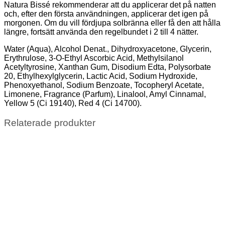
Natura Bissé rekommenderar att du applicerar det på natten
och, efter den första användningen, applicerar det igen på
morgonen. Om du vill fördjupa solbränna eller få den att hålla
längre, fortsätt använda den regelbundet i 2 till 4 nätter.
Water (Aqua), Alcohol Denat., Dihydroxyacetone, Glycerin,
Erythrulose, 3-O-Ethyl Ascorbic Acid, Methylsilanol
Acetyltyrosine, Xanthan Gum, Disodium Edta, Polysorbate
20, Ethylhexylglycerin, Lactic Acid, Sodium Hydroxide,
Phenoxyethanol, Sodium Benzoate, Tocopheryl Acetate,
Limonene, Fragrance (Parfum), Linalool, Amyl Cinnamal,
Yellow 5 (Ci 19140), Red 4 (Ci 14700).
Relaterade produkter