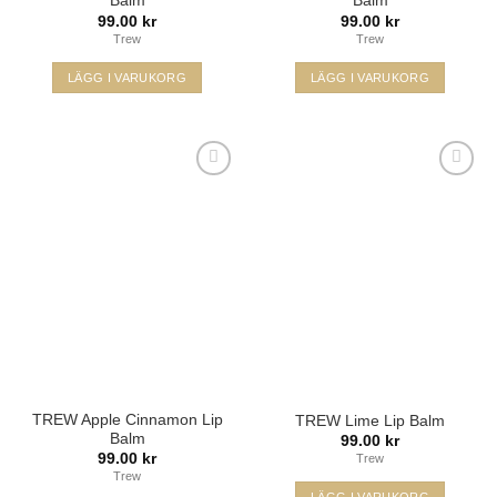
Balm
Balm
99.00
kr
99.00
kr
Trew
Trew
LÄGG I VARUKORG
LÄGG I VARUKORG
Lägg i
Lägg i
min
min
önskelista
önskelista
TREW Apple Cinnamon Lip
TREW Lime Lip Balm
Balm
99.00
kr
99.00
kr
Trew
Trew
LÄGG I VARUKORG