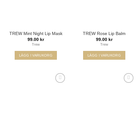
TREW Mint Night Lip Mask
TREW Rose Lip Balm
99.00
kr
99.00
kr
Trew
Trew
LÄGG I VARUKORG
LÄGG I VARUKORG
Lägg i
Lägg i
min
min
önskelista
önskelista