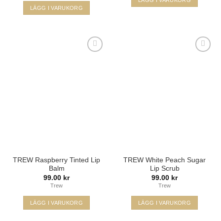
LÄGG I VARUKORG
Lägg i
Lägg i
min
min
önskelista
önskelista
TREW Raspberry Tinted Lip
TREW White Peach Sugar
Balm
Lip Scrub
99.00
kr
99.00
kr
Trew
Trew
LÄGG I VARUKORG
LÄGG I VARUKORG