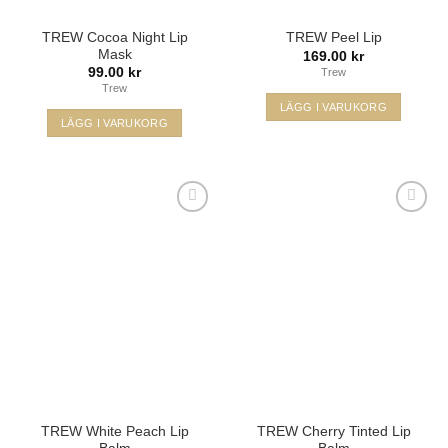
TREW Cocoa Night Lip
TREW Peel Lip
Mask
169.00
kr
99.00
kr
Trew
Trew
LÄGG I VARUKORG
LÄGG I VARUKORG
Lägg i
Lägg i
min
min
önskelista
önskelista
TREW White Peach Lip
TREW Cherry Tinted Lip