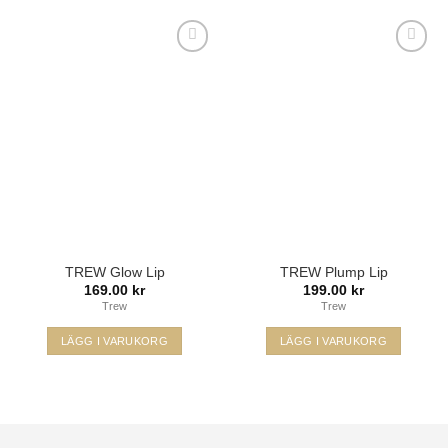
Lägg i
Lägg i
min
min
önskelista
önskelista
TREW Glow Lip
TREW Plump Lip
169.00
kr
199.00
kr
Trew
Trew
LÄGG I VARUKORG
LÄGG I VARUKORG
Visa