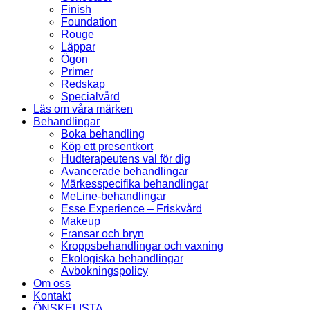
Finish
Foundation
Rouge
Läppar
Ögon
Primer
Redskap
Specialvård
Läs om våra märken
Behandlingar
Boka behandling
Köp ett presentkort
Hudterapeutens val för dig
Avancerade behandlingar
Märkesspecifika behandlingar
MeLine-behandlingar
Esse Experience – Friskvård
Makeup
Fransar och bryn
Kroppsbehandlingar och vaxning
Ekologiska behandlingar
Avbokningspolicy
Om oss
Kontakt
ÖNSKELISTA