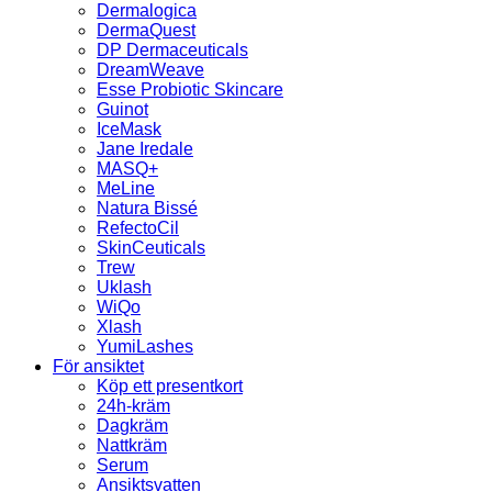
Dermalogica
DermaQuest
DP Dermaceuticals
DreamWeave
Esse Probiotic Skincare
Guinot
IceMask
Jane Iredale
MASQ+
MeLine
Natura Bissé
RefectoCil
SkinCeuticals
Trew
Uklash
WiQo
Xlash
YumiLashes
För ansiktet
Köp ett presentkort
24h-kräm
Dagkräm
Nattkräm
Serum
Ansiktsvatten