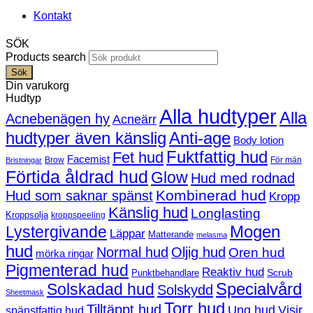
Kontakt
SÖK
Products search
Sök
Din varukorg
Hudtyp
Alla hudtyper
Alla
Acnebenägen hy
Acneärr
hudtyper även känslig
Anti-age
Body lotion
Fuktfattig hud
Fet hud
Facemist
Brow
För män
Bristningar
Förtida åldrad hud
Glow
Hud med rodnad
Kombinerad hud
Hud som saknar spänst
Kropp
Känslig hud
Longlasting
Kroppsolja
kroppspeeling
Mogen
Lystergivande
Läppar
Matterande
melasma
hud
Normal hud
Oljig hud
Oren hud
mörka ringar
Pigmenterad hud
Reaktiv hud
Scrub
Punktbehandlare
Solskadad hud
Specialvård
Solskydd
Sheetmask
Torr hud
Tilltäppt hud
Ung hud
Visir
spänstfattig hud