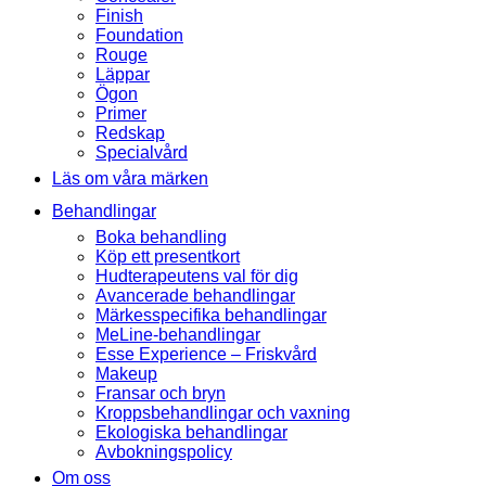
Finish
Foundation
Rouge
Läppar
Ögon
Primer
Redskap
Specialvård
Läs om våra märken
Behandlingar
Boka behandling
Köp ett presentkort
Hudterapeutens val för dig
Avancerade behandlingar
Märkesspecifika behandlingar
MeLine-behandlingar
Esse Experience – Friskvård
Makeup
Fransar och bryn
Kroppsbehandlingar och vaxning
Ekologiska behandlingar
Avbokningspolicy
Om oss