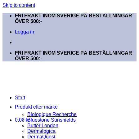
Skip to content
FRI FRAKT INOM SVERIGE PÅ BESTÄLLNINGAR
ÖVER 500:-
Logga in
FRI FRAKT INOM SVERIGE PÅ BESTÄLLNINGAR
ÖVER 500:-
Start
Produkt efter märke
Biologique Recherche
0.00
kr
Bluestone Sunshields
Butter London
Dermalogica
DermaQuest