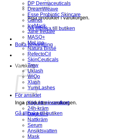
DP Dermaceuticals
DreamWeave
Esse Probiotic Skincare
Inga produkter i varukorgen.
Guinot
IceMask
Gå tillbaka till butiken
Jane Iredale
MASQ+
MeLine
Boka behandling
Natura Bissé
RefectoCil
SkinCeuticals
Trew
Varukorg
Uklash
WiQo
Xlash
YumiLashes
För ansiktet
Inga produkter i varukorgen.
Köp ett presentkort
24h-kräm
Gå tillbaka till butiken
Dagkräm
Nattkräm
Serum
Ansiktsvatten
Mask