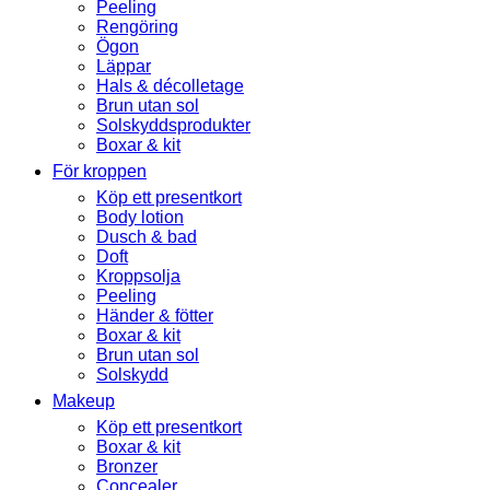
Peeling
Rengöring
Ögon
Läppar
Hals & décolletage
Brun utan sol
Solskyddsprodukter
Boxar & kit
För kroppen
Köp ett presentkort
Body lotion
Dusch & bad
Doft
Kroppsolja
Peeling
Händer & fötter
Boxar & kit
Brun utan sol
Solskydd
Makeup
Köp ett presentkort
Boxar & kit
Bronzer
Concealer