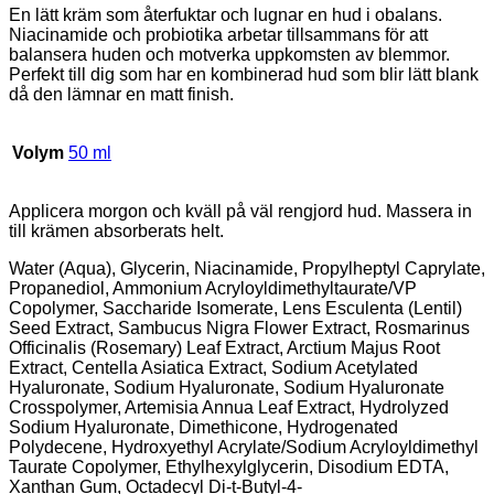
En lätt kräm som återfuktar och lugnar en hud i obalans.
Niacinamide och probiotika arbetar tillsammans för att
balansera huden och motverka uppkomsten av blemmor.
Perfekt till dig som har en kombinerad hud som blir lätt blank
då den lämnar en matt finish.
Volym
50 ml
Applicera morgon och kväll på väl rengjord hud. Massera in
till krämen absorberats helt.
Water (Aqua), Glycerin, Niacinamide, Propylheptyl Caprylate,
Propanediol, Ammonium Acryloyldimethyltaurate/VP
Copolymer, Saccharide Isomerate, Lens Esculenta (Lentil)
Seed Extract, Sambucus Nigra Flower Extract, Rosmarinus
Officinalis (Rosemary) Leaf Extract, Arctium Majus Root
Extract, Centella Asiatica Extract, Sodium Acetylated
Hyaluronate, Sodium Hyaluronate, Sodium Hyaluronate
Crosspolymer, Artemisia Annua Leaf Extract, Hydrolyzed
Sodium Hyaluronate, Dimethicone, Hydrogenated
Polydecene, Hydroxyethyl Acrylate/Sodium Acryloyldimethyl
Taurate Copolymer, Ethylhexylglycerin, Disodium EDTA,
Xanthan Gum, Octadecyl Di-t-Butyl-4-