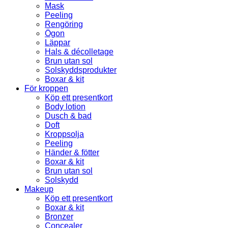
Mask
Peeling
Rengöring
Ögon
Läppar
Hals & décolletage
Brun utan sol
Solskyddsprodukter
Boxar & kit
För kroppen
Köp ett presentkort
Body lotion
Dusch & bad
Doft
Kroppsolja
Peeling
Händer & fötter
Boxar & kit
Brun utan sol
Solskydd
Makeup
Köp ett presentkort
Boxar & kit
Bronzer
Concealer