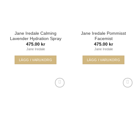
Jane Iredale Calming
Jane Iredale Pommisst
Lavender Hydration Spray
Facemist
475.00
kr
475.00
kr
Jane Iredale
Jane Iredale
LÄGG I VARUKORG
LÄGG I VARUKORG
Lägg i
Lägg i
min
min
önskelista
önskelista