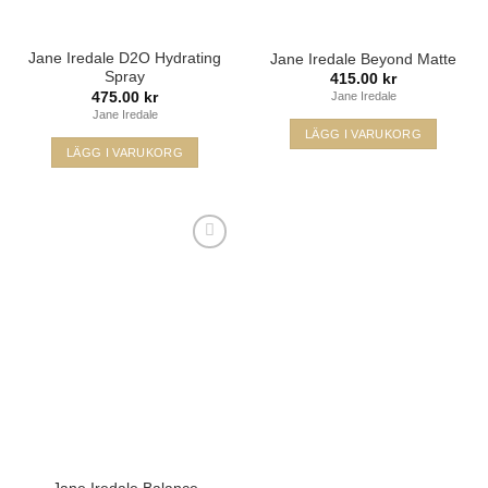
Jane Iredale D2O Hydrating
Jane Iredale Beyond Matte
Spray
415.00
kr
475.00
kr
Jane Iredale
Jane Iredale
LÄGG I VARUKORG
LÄGG I VARUKORG
Lägg i
min
önskelista