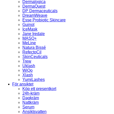
Dermalogica
DermaQuest
DP Dermaceuticals
DreamWeave
Esse Probiotic Skincare
Guinot
IceMask
Jane Iredale
MASQ+
MeLine
Natura Bissé
RefectoCil
SkinCeuticals
Trew
Uklash
WiQo
Xlash
YumiLashes
För ansiktet
Köp ett presentkort
24h-kräm
Dagkräm
Nattkräm
Serum
Ansiktsvatten