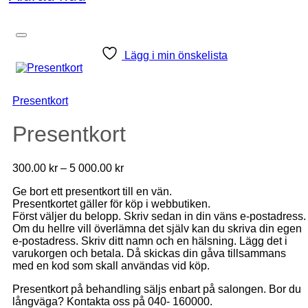
Lägg i min önskelista
Presentkort
Presentkort
Prisintervall:
300.00
kr
–
5 000.00
kr
300.00 kr
Ge bort ett presentkort till en vän.
till
Presentkortet gäller för köp i webbutiken.
5
Först väljer du belopp. Skriv sedan in din väns e-postadress.
000.00 kr
Om du hellre vill överlämna det själv kan du skriva din egen
e-postadress. Skriv ditt namn och en hälsning. Lägg det i
varukorgen och betala. Då skickas din gåva tillsammans
med en kod som skall användas vid köp.
Presentkort på behandling säljs enbart på salongen. Bor du
långväga? Kontakta oss på 040- 160000.