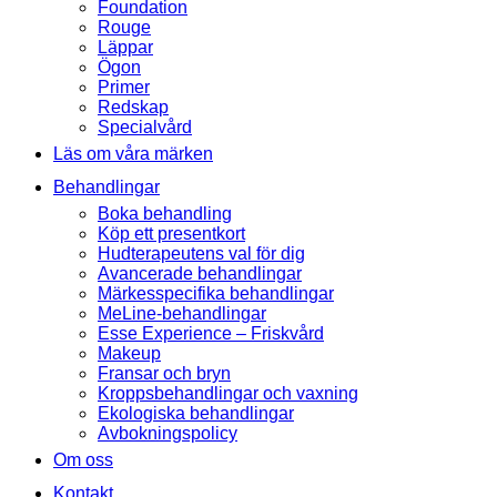
Foundation
Rouge
Läppar
Ögon
Primer
Redskap
Specialvård
Läs om våra märken
Behandlingar
Boka behandling
Köp ett presentkort
Hudterapeutens val för dig
Avancerade behandlingar
Märkesspecifika behandlingar
MeLine-behandlingar
Esse Experience – Friskvård
Makeup
Fransar och bryn
Kroppsbehandlingar och vaxning
Ekologiska behandlingar
Avbokningspolicy
Om oss
Kontakt