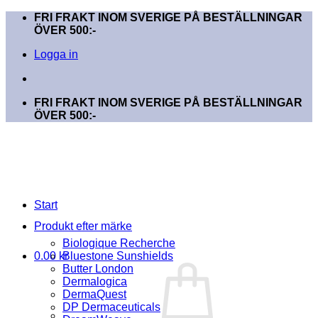
Skip
FRI FRAKT INOM SVERIGE PÅ BESTÄLLNINGAR
to
ÖVER 500:-
content
Logga in
FRI FRAKT INOM SVERIGE PÅ BESTÄLLNINGAR
ÖVER 500:-
Start
Produkt efter märke
Biologique Recherche
0.00
kr
Bluestone Sunshields
Butter London
Dermalogica
DermaQuest
DP Dermaceuticals