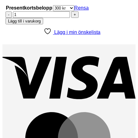
Presentkortsbelopp
Rensa
Presentkort
mängd
Lägg till i varukorg
Lägg i min önskelista
V
M