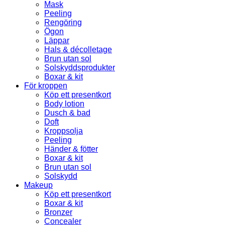
Mask
Peeling
Rengöring
Ögon
Läppar
Hals & décolletage
Brun utan sol
Solskyddsprodukter
Boxar & kit
För kroppen
Köp ett presentkort
Body lotion
Dusch & bad
Doft
Kroppsolja
Peeling
Händer & fötter
Boxar & kit
Brun utan sol
Solskydd
Makeup
Köp ett presentkort
Boxar & kit
Bronzer
Concealer