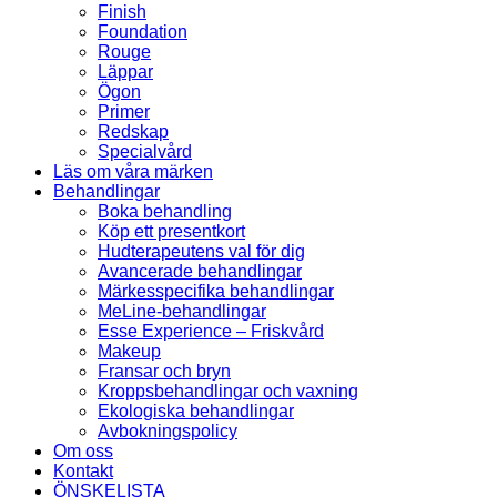
Finish
Foundation
Rouge
Läppar
Ögon
Primer
Redskap
Specialvård
Läs om våra märken
Behandlingar
Boka behandling
Köp ett presentkort
Hudterapeutens val för dig
Avancerade behandlingar
Märkesspecifika behandlingar
MeLine-behandlingar
Esse Experience – Friskvård
Makeup
Fransar och bryn
Kroppsbehandlingar och vaxning
Ekologiska behandlingar
Avbokningspolicy
Om oss
Kontakt
ÖNSKELISTA