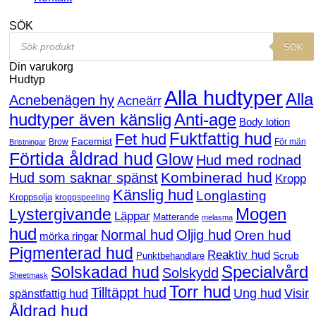
SÖK
Products
SÖK
search
Din varukorg
Hudtyp
Alla hudtyper
Alla
Acnebenägen hy
Acneärr
hudtyper även känslig
Anti-age
Body lotion
Fuktfattig hud
Fet hud
Facemist
Brow
För män
Bristningar
Förtida åldrad hud
Glow
Hud med rodnad
Kombinerad hud
Hud som saknar spänst
Kropp
Känslig hud
Longlasting
Kroppsolja
kroppspeeling
Mogen
Lystergivande
Läppar
Matterande
melasma
hud
Normal hud
Oljig hud
Oren hud
mörka ringar
Pigmenterad hud
Reaktiv hud
Scrub
Punktbehandlare
Solskadad hud
Specialvård
Solskydd
Sheetmask
Torr hud
Tilltäppt hud
Ung hud
Visir
spänstfattig hud
Åldrad hud