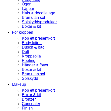
Ögon
Läppar
Hals & décolletage
Brun utan sol
Solskyddsprodukter
Boxar & kit
För kroppen
Köp ett presentkort
Body lotion
Dusch & bad
Doft
Kroppsolja
Peeling
Händer & fötter
Boxar & kit
Brun utan sol
Solskydd
Makeup
Köp ett presentkort
Boxar & kit
Bronzer
Concealer
Finish