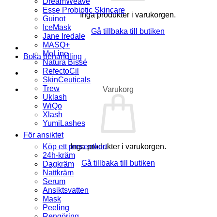
DreamWeave
Esse Probiotic Skincare
Inga produkter i varukorgen.
Guinot
IceMask
Gå tillbaka till butiken
Jane Iredale
MASQ+
MeLine
Boka behandling
Natura Bissé
RefectoCil
SkinCeuticals
Trew
Varukorg
Uklash
WiQo
Xlash
YumiLashes
För ansiktet
Köp ett presentkort
Inga produkter i varukorgen.
24h-kräm
Gå tillbaka till butiken
Dagkräm
Nattkräm
Serum
Ansiktsvatten
Mask
Peeling
Rengöring