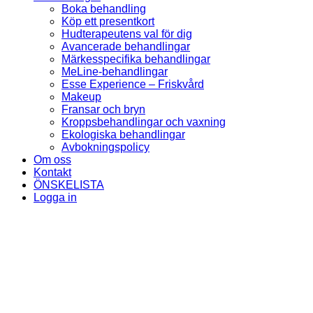
Boka behandling
Köp ett presentkort
Hudterapeutens val för dig
Avancerade behandlingar
Märkesspecifika behandlingar
MeLine-behandlingar
Esse Experience – Friskvård
Makeup
Fransar och bryn
Kroppsbehandlingar och vaxning
Ekologiska behandlingar
Avbokningspolicy
Om oss
Kontakt
ÖNSKELISTA
Logga in