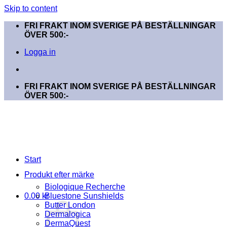
Skip to content
FRI FRAKT INOM SVERIGE PÅ BESTÄLLNINGAR
ÖVER 500:-
Logga in
FRI FRAKT INOM SVERIGE PÅ BESTÄLLNINGAR
ÖVER 500:-
Start
Produkt efter märke
Biologique Recherche
0.00
kr
Bluestone Sunshields
Butter London
Dermalogica
DermaQuest