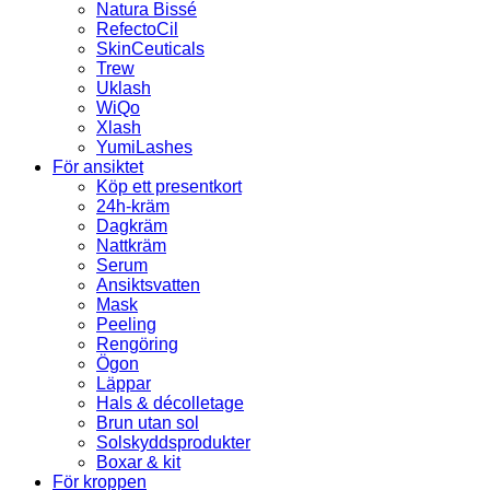
Natura Bissé
RefectoCil
SkinCeuticals
Trew
Uklash
WiQo
Xlash
YumiLashes
För ansiktet
Köp ett presentkort
24h-kräm
Dagkräm
Nattkräm
Serum
Ansiktsvatten
Mask
Peeling
Rengöring
Ögon
Läppar
Hals & décolletage
Brun utan sol
Solskyddsprodukter
Boxar & kit
För kroppen