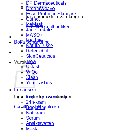
DP Dermaceuticals
DreamWeave
Esse Probiotic Skincare
Inga produkter i varukorgen.
Guinot
IceMask
Gå tillbaka till butiken
Jane Iredale
MASQ+
MeLine
Boka behandling
Natura Bissé
RefectoCil
SkinCeuticals
Trew
Varukorg
Uklash
WiQo
Xlash
YumiLashes
För ansiktet
Inga produkter i varukorgen.
Köp ett presentkort
24h-kräm
Gå tillbaka till butiken
Dagkräm
Nattkräm
Serum
Ansiktsvatten
Mask