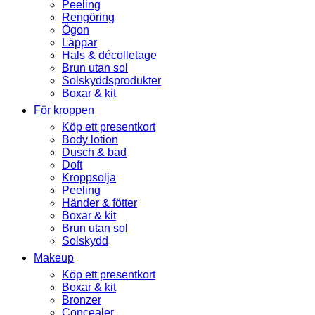
Peeling
Rengöring
Ögon
Läppar
Hals & décolletage
Brun utan sol
Solskyddsprodukter
Boxar & kit
För kroppen
Köp ett presentkort
Body lotion
Dusch & bad
Doft
Kroppsolja
Peeling
Händer & fötter
Boxar & kit
Brun utan sol
Solskydd
Makeup
Köp ett presentkort
Boxar & kit
Bronzer
Concealer