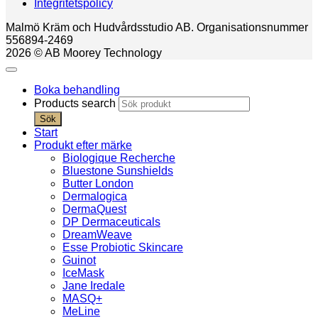
Integritetspolicy
Malmö Kräm och Hudvårdsstudio AB. Organisationsnummer
556894-2469
2026 © AB Moorey Technology
Boka behandling
Products search
Sök
Start
Produkt efter märke
Biologique Recherche
Bluestone Sunshields
Butter London
Dermalogica
DermaQuest
DP Dermaceuticals
DreamWeave
Esse Probiotic Skincare
Guinot
IceMask
Jane Iredale
MASQ+
MeLine