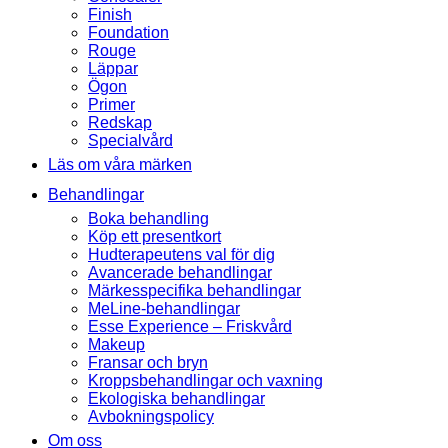
Finish
Foundation
Rouge
Läppar
Ögon
Primer
Redskap
Specialvård
Läs om våra märken
Behandlingar
Boka behandling
Köp ett presentkort
Hudterapeutens val för dig
Avancerade behandlingar
Märkesspecifika behandlingar
MeLine-behandlingar
Esse Experience – Friskvård
Makeup
Fransar och bryn
Kroppsbehandlingar och vaxning
Ekologiska behandlingar
Avbokningspolicy
Om oss