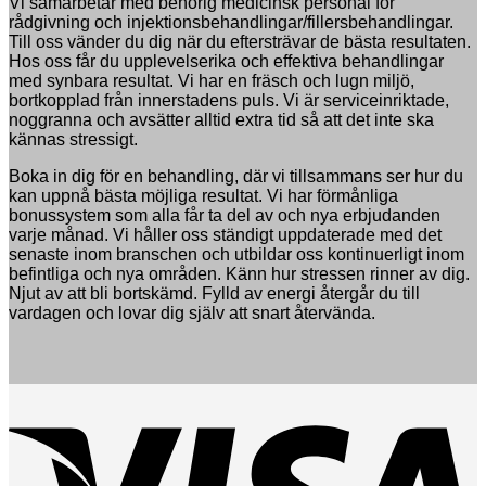
Vi samarbetar med behörig medicinsk personal för
rådgivning och injektionsbehandlingar/fillersbehandlingar.
Till oss vänder du dig när du eftersträvar de bästa resultaten.
Hos oss får du upplevelserika och effektiva behandlingar
med synbara resultat. Vi har en fräsch och lugn miljö,
bortkopplad från innerstadens puls. Vi är serviceinriktade,
noggranna och avsätter alltid extra tid så att det inte ska
kännas stressigt.
Boka in dig för en behandling, där vi tillsammans ser hur du
kan uppnå bästa möjliga resultat. Vi har förmånliga
bonussystem som alla får ta del av och nya erbjudanden
varje månad. Vi håller oss ständigt uppdaterade med det
senaste inom branschen och utbildar oss kontinuerligt inom
befintliga och nya områden. Känn hur stressen rinner av dig.
Njut av att bli bortskämd. Fylld av energi återgår du till
vardagen och lovar dig själv att snart återvända.