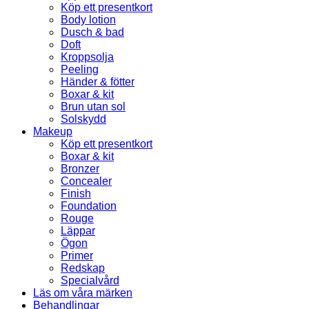
Köp ett presentkort
Body lotion
Dusch & bad
Doft
Kroppsolja
Peeling
Händer & fötter
Boxar & kit
Brun utan sol
Solskydd
Makeup
Köp ett presentkort
Boxar & kit
Bronzer
Concealer
Finish
Foundation
Rouge
Läppar
Ögon
Primer
Redskap
Specialvård
Läs om våra märken
Behandlingar