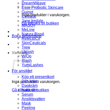
DreamWeave
Esse Probiotic Skincare
Guinot
Inga produkter i varukorgen.
IceMask
Jane Iredale
Gå tillbaka till butiken
MASQ+
MeLine
Natura Bissé
Boka behandling
RefectoCil
SkinCeuticals
Trew
Uklash
Varukorg
WiQo
Xlash
YumiLashes
För ansiktet
Köp ett presentkort
24h-kräm
Inga produkter i varukorgen.
Dagkräm
Gå tillbaka till butiken
Nattkräm
Serum
Ansiktsvatten
Mask
Peeling