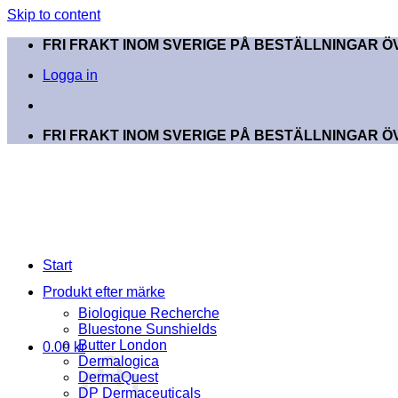
Skip to content
FRI FRAKT INOM SVERIGE PÅ BESTÄLLNINGAR ÖV
Logga in
FRI FRAKT INOM SVERIGE PÅ BESTÄLLNINGAR ÖV
Start
Produkt efter märke
Biologique Recherche
Bluestone Sunshields
Butter London
0.00
kr
Dermalogica
DermaQuest
DP Dermaceuticals