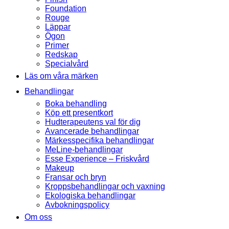
Foundation
Rouge
Läppar
Ögon
Primer
Redskap
Specialvård
Läs om våra märken
Behandlingar
Boka behandling
Köp ett presentkort
Hudterapeutens val för dig
Avancerade behandlingar
Märkesspecifika behandlingar
MeLine-behandlingar
Esse Experience – Friskvård
Makeup
Fransar och bryn
Kroppsbehandlingar och vaxning
Ekologiska behandlingar
Avbokningspolicy
Om oss