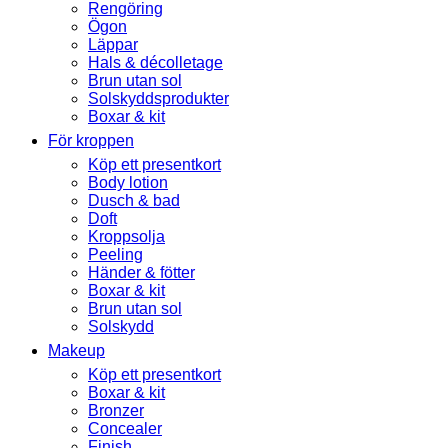
Rengöring
Ögon
Läppar
Hals & décolletage
Brun utan sol
Solskyddsprodukter
Boxar & kit
För kroppen
Köp ett presentkort
Body lotion
Dusch & bad
Doft
Kroppsolja
Peeling
Händer & fötter
Boxar & kit
Brun utan sol
Solskydd
Makeup
Köp ett presentkort
Boxar & kit
Bronzer
Concealer
Finish