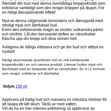
Återställ din hud med denna överdådiga kroppsskrubb som
exfolierar samtidigt som den rengör kroppen på djupet. För
en riktigt återupplivande effekt!
Njut av denna välgörande konsistens och återuppstå med
otroligt mjuk och återfuktad hud.
Känn den exfolierande magin av socker, vulkaniska pärlor
och olivfrön. Låt den berusande doften av citrusfrukter
fräscha upp din kropp och dina sinnen helt.
Avlägsna de dåliga vibbarna och ge din hud och attityd en
nystart!
Härligt skummande duschkräm och en milt exfolierande
kroppsskrubb i en och samma produkt. Lämnar huden mjuk och
återfuktad med en fantastisk doft av citrusfrukter. En 3-i-1 formula
som rengör, exfolierar och återfuktar.
Volym
150 ml
Applicera på fuktig hud och massera ini cirkulära rörelser för
att skapa ett lätt skum. Skölj av med vatten.
Vill du ha en mer intensiv exfoliering så applicerar du