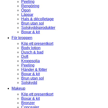
Peeling
Rengöring
Ögon
Läppar
Hals & décolletage
Brun utan sol
Solskyddsprodukter
Boxar & kit
För kroppen
Köp ett presentkort
Body lotion
Dusch & bad
Doft
Kroppsolja
Peeling
Händer & fötter
Boxar & kit
Brun utan sol
Solskydd
Makeup
Köp ett presentkort
Boxar & kit
Bronzer
Concealer