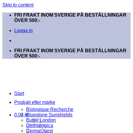
Skip to content
FRI FRAKT INOM SVERIGE PÅ BESTÄLLNINGAR
ÖVER 500:-
Logga in
FRI FRAKT INOM SVERIGE PÅ BESTÄLLNINGAR
ÖVER 500:-
Start
Produkt efter märke
Biologique Recherche
0.00
kr
Bluestone Sunshields
Butter London
Dermalogica
DermaQuest