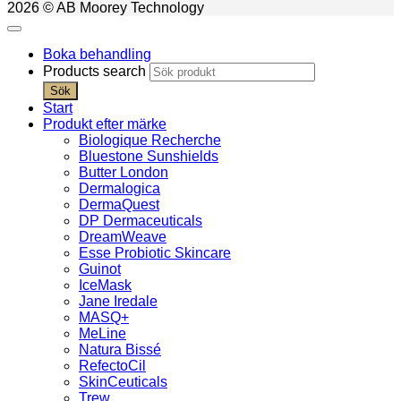
2026 © AB Moorey Technology
Boka behandling
Products search
Sök
Start
Produkt efter märke
Biologique Recherche
Bluestone Sunshields
Butter London
Dermalogica
DermaQuest
DP Dermaceuticals
DreamWeave
Esse Probiotic Skincare
Guinot
IceMask
Jane Iredale
MASQ+
MeLine
Natura Bissé
RefectoCil
SkinCeuticals
Trew