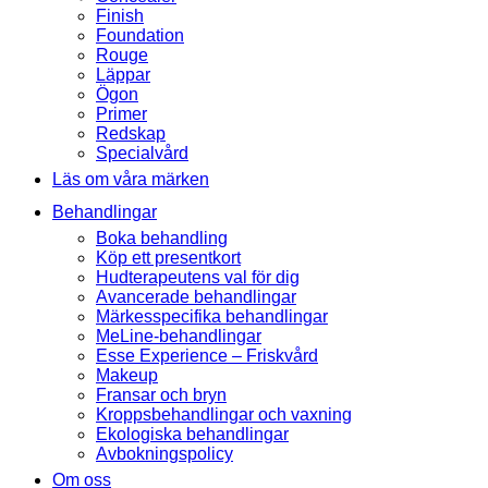
Finish
Foundation
Rouge
Läppar
Ögon
Primer
Redskap
Specialvård
Läs om våra märken
Behandlingar
Boka behandling
Köp ett presentkort
Hudterapeutens val för dig
Avancerade behandlingar
Märkesspecifika behandlingar
MeLine-behandlingar
Esse Experience – Friskvård
Makeup
Fransar och bryn
Kroppsbehandlingar och vaxning
Ekologiska behandlingar
Avbokningspolicy
Om oss