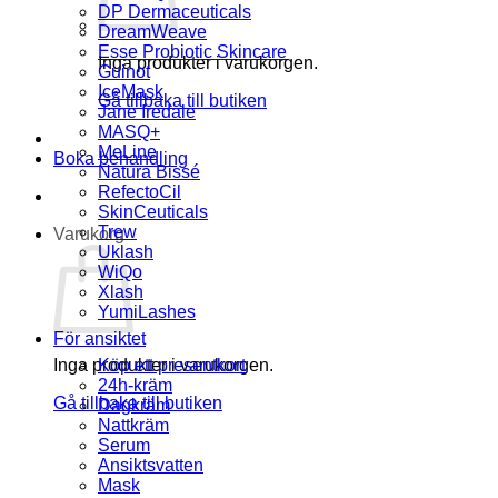
DP Dermaceuticals
DreamWeave
Esse Probiotic Skincare
Inga produkter i varukorgen.
Guinot
IceMask
Gå tillbaka till butiken
Jane Iredale
MASQ+
MeLine
Boka behandling
Natura Bissé
RefectoCil
SkinCeuticals
Trew
Varukorg
Uklash
WiQo
Xlash
YumiLashes
För ansiktet
Inga produkter i varukorgen.
Köp ett presentkort
24h-kräm
Gå tillbaka till butiken
Dagkräm
Nattkräm
Serum
Ansiktsvatten
Mask