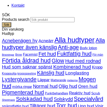
Kontakt
SÖK
Products search
Sök
Din varukorg
Hudtyp
Alla hudtyper
Alla
Acnebenägen hy
Acneärr
hudtyper även känslig
Anti-age
Body lotion
Fuktfattig hud
Fet hud
Facemist
Brow
För män
Bristningar
Förtida åldrad hud
Glow
Hud med rodnad
Kombinerad hud
Hud som saknar spänst
Kropp
Känslig hud
Longlasting
Kroppsolja
kroppspeeling
Mogen
Lystergivande
Läppar
Matterande
melasma
hud
Normal hud
Oljig hud
Oren hud
mörka ringar
Pigmenterad hud
Reaktiv hud
Scrub
Punktbehandlare
Solskadad hud
Specialvård
Solskydd
Sheetmask
Torr hud
Tilltäppt hud
Ung hud
Visir
spänstfattig hud