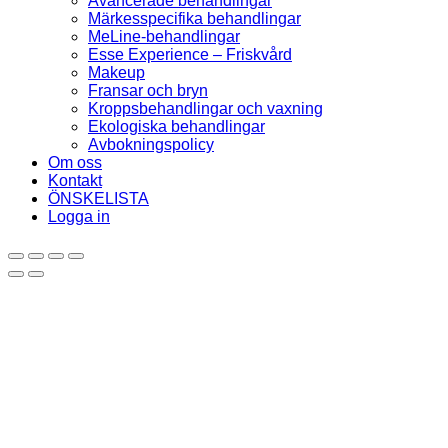
Avancerade behandlingar
Märkesspecifika behandlingar
MeLine-behandlingar
Esse Experience – Friskvård
Makeup
Fransar och bryn
Kroppsbehandlingar och vaxning
Ekologiska behandlingar
Avbokningspolicy
Om oss
Kontakt
ÖNSKELISTA
Logga in