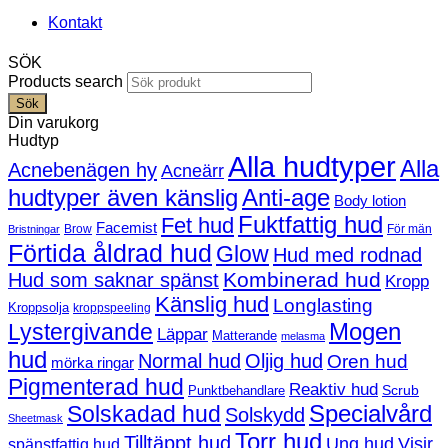
Kontakt
SÖK
Products search
Sök
Din varukorg
Hudtyp
Alla hudtyper
Alla
Acnebenägen hy
Acneärr
hudtyper även känslig
Anti-age
Body lotion
Fuktfattig hud
Fet hud
Facemist
Brow
För män
Bristningar
Förtida åldrad hud
Glow
Hud med rodnad
Kombinerad hud
Hud som saknar spänst
Kropp
Känslig hud
Longlasting
Kroppsolja
kroppspeeling
Mogen
Lystergivande
Läppar
Matterande
melasma
hud
Normal hud
Oljig hud
Oren hud
mörka ringar
Pigmenterad hud
Reaktiv hud
Scrub
Punktbehandlare
Solskadad hud
Specialvård
Solskydd
Sheetmask
Torr hud
Tilltäppt hud
Ung hud
Visir
spänstfattig hud