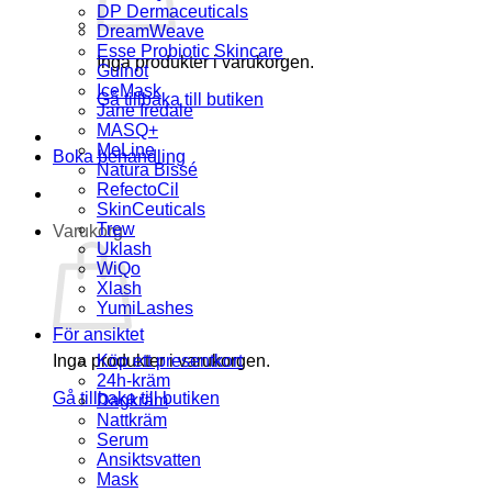
DP Dermaceuticals
DreamWeave
Esse Probiotic Skincare
Inga produkter i varukorgen.
Guinot
IceMask
Gå tillbaka till butiken
Jane Iredale
MASQ+
MeLine
Boka behandling
Natura Bissé
RefectoCil
SkinCeuticals
Trew
Varukorg
Uklash
WiQo
Xlash
YumiLashes
För ansiktet
Inga produkter i varukorgen.
Köp ett presentkort
24h-kräm
Gå tillbaka till butiken
Dagkräm
Nattkräm
Serum
Ansiktsvatten
Mask