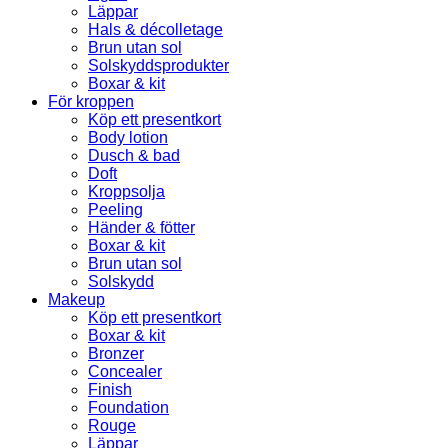
Läppar
Hals & décolletage
Brun utan sol
Solskyddsprodukter
Boxar & kit
För kroppen
Köp ett presentkort
Body lotion
Dusch & bad
Doft
Kroppsolja
Peeling
Händer & fötter
Boxar & kit
Brun utan sol
Solskydd
Makeup
Köp ett presentkort
Boxar & kit
Bronzer
Concealer
Finish
Foundation
Rouge
Läppar