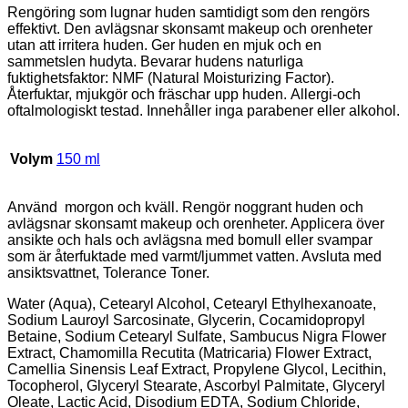
Rengöring som lugnar huden samtidigt som den rengörs
effektivt. Den avlägsnar skonsamt makeup och orenheter
utan att irritera huden. Ger huden en mjuk och en
sammetslen hudyta. Bevarar hudens naturliga
fuktighetsfaktor: NMF (Natural Moisturizing Factor).
Återfuktar, mjukgör och fräschar upp huden. Allergi-och
oftalmologiskt testad. Innehåller inga parabener eller alkohol.
Volym
150 ml
Använd morgon och kväll. Rengör noggrant huden och
avlägsnar skonsamt makeup och orenheter. Applicera över
ansikte och hals och avlägsna med bomull eller svampar
som är återfuktade med varmt/ljummet vatten. Avsluta med
ansiktsvattnet, Tolerance Toner.
Water (Aqua), Cetearyl Alcohol, Cetearyl Ethylhexanoate,
Sodium Lauroyl Sarcosinate, Glycerin, Cocamidopropyl
Betaine, Sodium Cetearyl Sulfate, Sambucus Nigra Flower
Extract, Chamomilla Recutita (Matricaria) Flower Extract,
Camellia Sinensis Leaf Extract, Propylene Glycol, Lecithin,
Tocopherol, Glyceryl Stearate, Ascorbyl Palmitate, Glyceryl
Oleate, Lactic Acid, Disodium EDTA, Sodium Chloride,