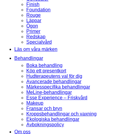
Finish
Foundation
Rouge
Läppar
Ögon
Primer
Redskap
Specialvård
Läs om våra märken
Behandlingar
Boka behandling
Köp ett presentkort
Hudterapeutens val för dig
Avancerade behandlingar
Märkesspecifika behandlingar
MeLine-behandlingar
Esse Experience – Friskvård
Makeup
Fransar och bryn
Kroppsbehandlingar och vaxning
Ekologiska behandlingar
Avbokningspolicy
Om oss