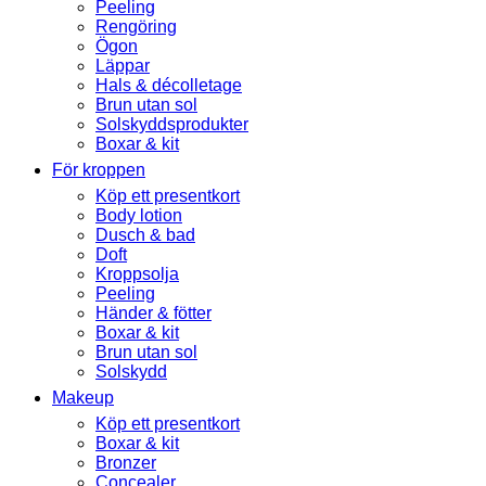
Peeling
Rengöring
Ögon
Läppar
Hals & décolletage
Brun utan sol
Solskyddsprodukter
Boxar & kit
För kroppen
Köp ett presentkort
Body lotion
Dusch & bad
Doft
Kroppsolja
Peeling
Händer & fötter
Boxar & kit
Brun utan sol
Solskydd
Makeup
Köp ett presentkort
Boxar & kit
Bronzer
Concealer