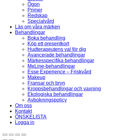
Ögon
Primer
Redskap
Specialvård
Läs om våra märken
Behandlingar
Boka behandling
Köp ett presentkort
Hudterapeutens val för dig
Avancerade behandlingar
Märkesspecifika behandlingar
MeLine-behandlingar
Esse Experience – Friskvård
Makeup
Fransar och bryn
Kroppsbehandlingar och vaxning
Ekologiska behandlingar
Avbokningspolicy
Om oss
Kontakt
ÖNSKELISTA
Logga in