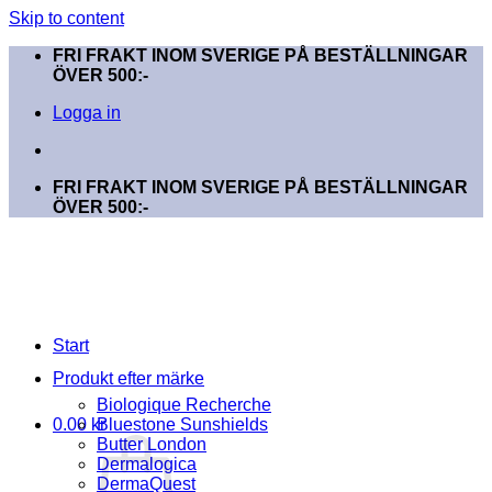
Skip to content
FRI FRAKT INOM SVERIGE PÅ BESTÄLLNINGAR
ÖVER 500:-
Logga in
FRI FRAKT INOM SVERIGE PÅ BESTÄLLNINGAR
ÖVER 500:-
Start
Produkt efter märke
Biologique Recherche
0.00
kr
Bluestone Sunshields
Butter London
Dermalogica
DermaQuest