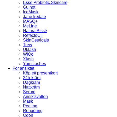
Esse Probiotic Skincare
Guinot
IceMask
Jane Iredale
MASQ+
MeLine
Natura Bissé
RefectoCil
SkinCeuticals
Trew
Uklash
WiQo
Xlash
YumiLashes
För ansiktet
Köp ett presentkort
24h-kräm
Dagkräm
Nattkräm
Serum
Ansiktsvatten
Mask
Peeling
Rengöring
Ögon