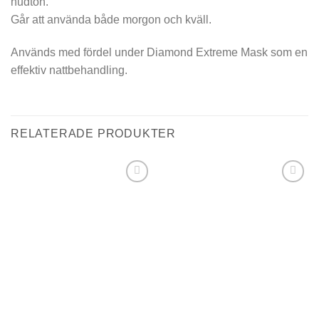
hudton.
Går att använda både morgon och kväll.
Används med fördel under Diamond Extreme Mask som en
effektiv nattbehandling.
RELATERADE PRODUKTER
Lägg i
Lägg i
min
min
önskelista
önskelista