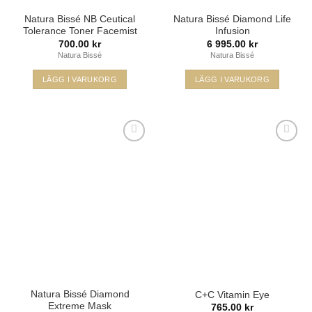
Natura Bissé NB Ceutical
Natura Bissé Diamond Life
Tolerance Toner Facemist
Infusion
700.00
kr
6 995.00
kr
Natura Bissé
Natura Bissé
LÄGG I VARUKORG
LÄGG I VARUKORG
Lägg i
Lägg i
min
min
önskelista
önskelista
Natura Bissé Diamond
C+C Vitamin Eye
Extreme Mask
765.00
kr