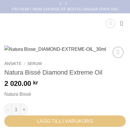
Skip
FRI FRAKT INOM SVERIGE PÅ BESTÄLLNINGAR ÖVER 500:-
to
content
Lägg i
ANSIKTE
/
SERUM
min
Natura Bissé Diamond Extreme Oil
önskelista
2 020.00
kr
Natura Bissé
Natura Bissé Diamond Extreme Oil mängd
LÄGG TILL I VARUKORG