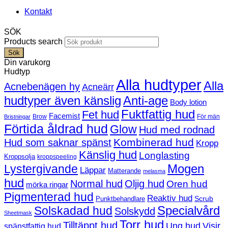
Kontakt
SÖK
Products search
Sök
Din varukorg
Hudtyp
Alla hudtyper
Alla
Acnebenägen hy
Acneärr
hudtyper även känslig
Anti-age
Body lotion
Fuktfattig hud
Fet hud
Facemist
Brow
För män
Bristningar
Förtida åldrad hud
Glow
Hud med rodnad
Kombinerad hud
Hud som saknar spänst
Kropp
Känslig hud
Longlasting
Kroppsolja
kroppspeeling
Mogen
Lystergivande
Läppar
Matterande
melasma
hud
Normal hud
Oljig hud
Oren hud
mörka ringar
Pigmenterad hud
Reaktiv hud
Scrub
Punktbehandlare
Solskadad hud
Specialvård
Solskydd
Sheetmask
Torr hud
Tilltäppt hud
Ung hud
Visir
spänstfattig hud