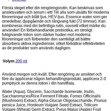
Första steget efter din rengöringsrutin. Kan beskrivas som
ansiktsvatten och serum i ett! Till alla som utsätts för moderna
föroreningar och blått ljus, HEV-ljus. Essence water som ger
omedelbar, djupgående och långvarig fukt (72 timmar). Kan
kombineras med din befintliga rutin, oavsett vilket märke du
använder! En förbehandlande prebiotika, en otroligt
fuktgivande lotion som stärker huden mot moderna
föroreningar och förbereder den samtidigt att bättre
absorbera aktiva ingredienser, vilket förbättrar effektiviteten
av de produkter som används dagligen.
Volym
200 ml
Använd morgon och kväll. Efter rengöring av ansiktet och
före du applicerar någon behandlingsprodukt, applicera 2-3
pumptryck av denna lotion i din handflata.
Water (Aqua), Glycerin, Saccharide Isomerate, Inulin,
Saccharomyces/Rice Ferment Filtrate, Fomes Officinalis
(Mushroom) Extract, Alpha-Glucan Oligosaccharide, Prunus
persica Juice, Hordeum Vulgare Seed Extract, Triticum
Vulgare (Wheat) Germ Extract, Pyrus Malus (Apple) Fruit