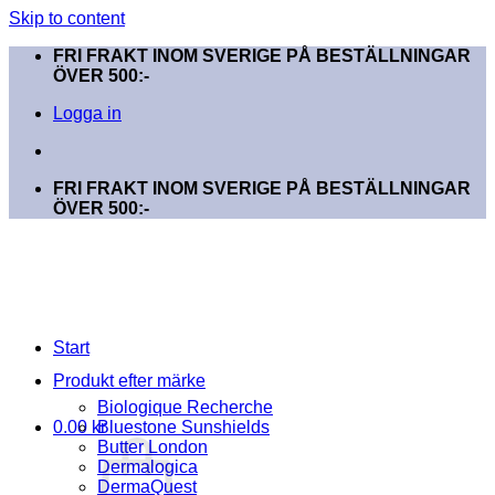
Skip to content
FRI FRAKT INOM SVERIGE PÅ BESTÄLLNINGAR
ÖVER 500:-
Logga in
FRI FRAKT INOM SVERIGE PÅ BESTÄLLNINGAR
ÖVER 500:-
Start
Produkt efter märke
Biologique Recherche
0.00
kr
Bluestone Sunshields
Butter London
Dermalogica
DermaQuest