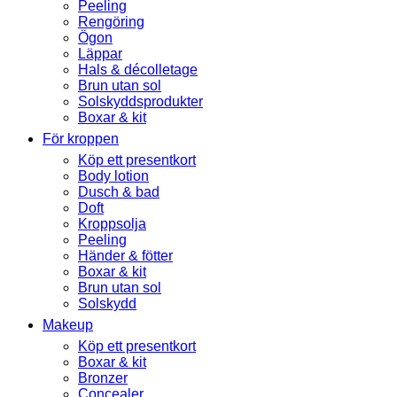
Peeling
Rengöring
Ögon
Läppar
Hals & décolletage
Brun utan sol
Solskyddsprodukter
Boxar & kit
För kroppen
Köp ett presentkort
Body lotion
Dusch & bad
Doft
Kroppsolja
Peeling
Händer & fötter
Boxar & kit
Brun utan sol
Solskydd
Makeup
Köp ett presentkort
Boxar & kit
Bronzer
Concealer