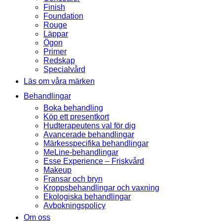
Finish
Foundation
Rouge
Läppar
Ögon
Primer
Redskap
Specialvård
Läs om våra märken
Behandlingar
Boka behandling
Köp ett presentkort
Hudterapeutens val för dig
Avancerade behandlingar
Märkesspecifika behandlingar
MeLine-behandlingar
Esse Experience – Friskvård
Makeup
Fransar och bryn
Kroppsbehandlingar och vaxning
Ekologiska behandlingar
Avbokningspolicy
Om oss