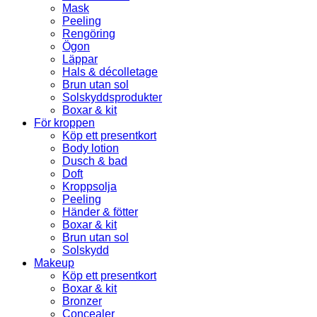
Mask
Peeling
Rengöring
Ögon
Läppar
Hals & décolletage
Brun utan sol
Solskyddsprodukter
Boxar & kit
För kroppen
Köp ett presentkort
Body lotion
Dusch & bad
Doft
Kroppsolja
Peeling
Händer & fötter
Boxar & kit
Brun utan sol
Solskydd
Makeup
Köp ett presentkort
Boxar & kit
Bronzer
Concealer