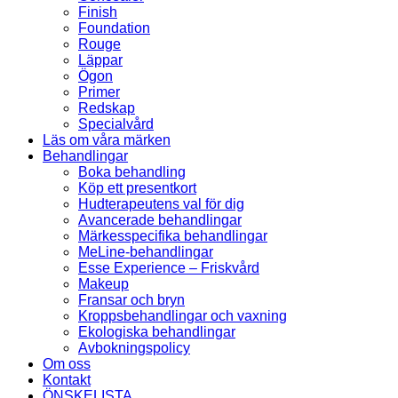
Finish
Foundation
Rouge
Läppar
Ögon
Primer
Redskap
Specialvård
Läs om våra märken
Behandlingar
Boka behandling
Köp ett presentkort
Hudterapeutens val för dig
Avancerade behandlingar
Märkesspecifika behandlingar
MeLine-behandlingar
Esse Experience – Friskvård
Makeup
Fransar och bryn
Kroppsbehandlingar och vaxning
Ekologiska behandlingar
Avbokningspolicy
Om oss
Kontakt
ÖNSKELISTA