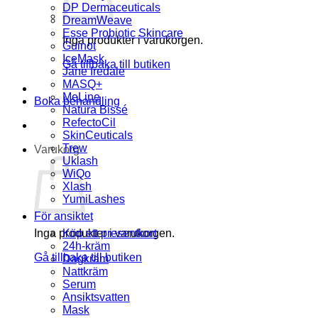
DP Dermaceuticals
DreamWeave
Esse Probiotic Skincare
Inga produkter i varukorgen.
Guinot
IceMask
Gå tillbaka till butiken
Jane Iredale
MASQ+
MeLine
Boka behandling
Natura Bissé
RefectoCil
SkinCeuticals
Trew
Varukorg
Uklash
WiQo
Xlash
YumiLashes
För ansiktet
Inga produkter i varukorgen.
Köp ett presentkort
24h-kräm
Gå tillbaka till butiken
Dagkräm
Nattkräm
Serum
Ansiktsvatten
Mask