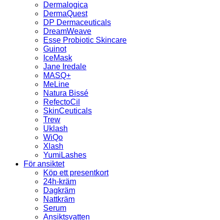
Dermalogica
DermaQuest
DP Dermaceuticals
DreamWeave
Esse Probiotic Skincare
Guinot
IceMask
Jane Iredale
MASQ+
MeLine
Natura Bissé
RefectoCil
SkinCeuticals
Trew
Uklash
WiQo
Xlash
YumiLashes
För ansiktet
Köp ett presentkort
24h-kräm
Dagkräm
Nattkräm
Serum
Ansiktsvatten