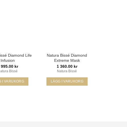
Lägg i
Lägg i
min
min
önskelista
önskelista
issé Diamond Life
Natura Bissé Diamond
Infusion
Extreme Mask
 995.00
kr
1 360.00
kr
atura Bissé
Natura Bissé
G I VARUKORG
LÄGG I VARUKORG