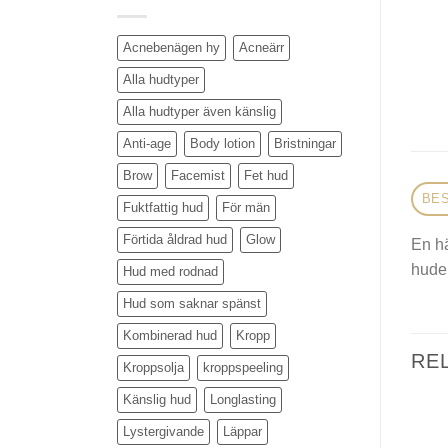
Acnebenägen hy
Acneärr
Alla hudtyper
Alla hudtyper även känslig
Anti-age
Body lotion
Bristningar
Brow
Facemist
Fet hud
BES
Fuktfattig hud
För män
Förtida åldrad hud
Glow
En hä
huden
Hud med rodnad
Hud som saknar spänst
Kombinerad hud
Kropp
RE
Kroppsolja
kroppspeeling
Känslig hud
Longlasting
Lystergivande
Läppar