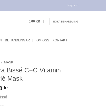
Logga in
0.00
KR
BOKA BEHANDLING
N
BEHANDLINGAR
OM OSS
KONTAKT
/
MASK
ra Bissé C+C Vitamin
flé Mask
00
kr
issé