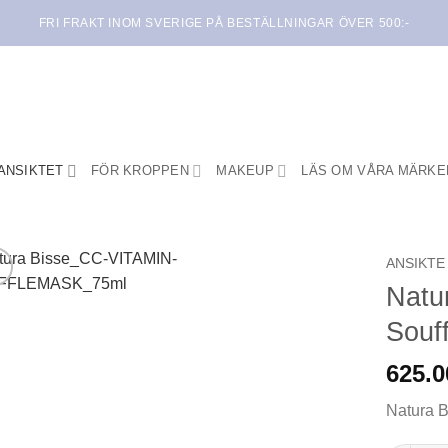
FRI FRAKT INOM SVERIGE PÅ BESTÄLLNINGAR ÖVER 500:-
ANSIKTET
FÖR KROPPEN
MAKEUP
LÄS OM VÅRA MÄRKE
ANSIKTE
Natu
Lägg i
Souf
min
önskelista
625.
Natura B