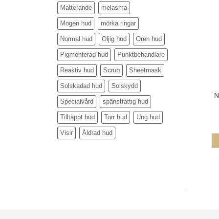
Matterande
melasma
Mogen hud
mörka ringar
Normal hud
Oljig hud
Oren hud
Pigmenterad hud
Punktbehandlare
Reaktiv hud
Scrub
Sheetmask
Solskadad hud
Solskydd
N
Specialvård
spänstfattig hud
Tilltäppt hud
Torr hud
Ung hud
Visir
Åldrad hud