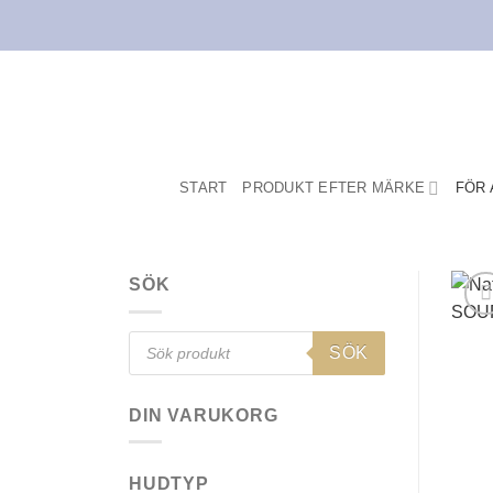
Skip
to
content
START
PRODUKT EFTER MÄRKE
FÖR 
SÖK
Products
SÖK
search
DIN VARUKORG
HUDTYP