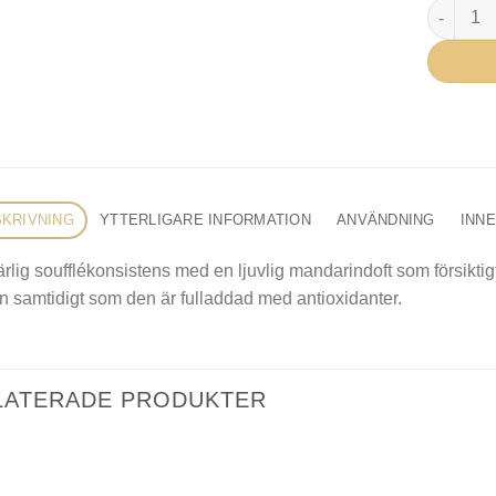
Natura B
KRIVNING
YTTERLIGARE INFORMATION
ANVÄNDNING
INN
rlig soufflékonsistens med en ljuvlig mandarindoft som försiktig
 samtidigt som den är fulladdad med antioxidanter.
LATERADE PRODUKTER