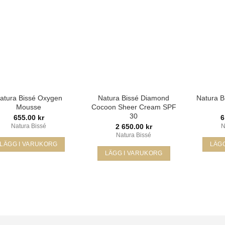
Lägg i
Lägg i
min
min
önskelista
önskelista
atura Bissé Oxygen
Natura Bissé Diamond
Natura B
Mousse
Cocoon Sheer Cream SPF
30
655.00
kr
6
2 650.00
kr
Natura Bissé
N
Natura Bissé
LÄGG I VARUKORG
LÄG
LÄGG I VARUKORG