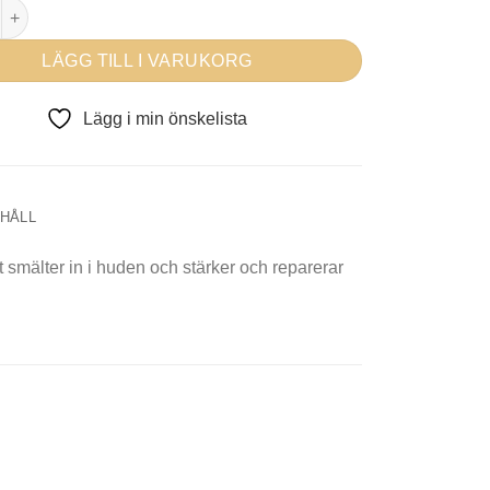
issé C+C Vitamin Soufflé Mask mängd
LÄGG TILL I VARUKORG
Lägg i min önskelista
EHÅLL
t smälter in i huden och stärker och reparerar