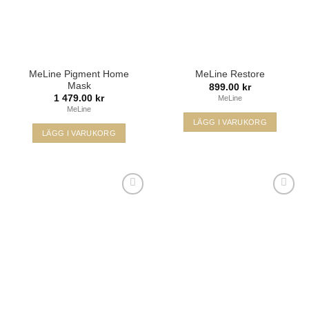
MeLine Pigment Home
MeLine Restore
Mask
899.00
kr
1 479.00
kr
MeLine
MeLine
LÄGG I VARUKORG
LÄGG I VARUKORG
Lägg i
Lägg i
min
min
önskelista
önskelista