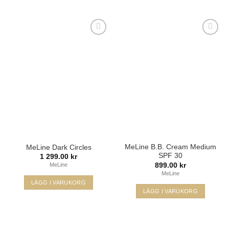
Lägg i
Lägg i
min
min
önskelista
önskelista
MeLine B.B. Cream Medium
MeLine Dark Circles
SPF 30
1 299.00
kr
899.00
kr
MeLine
MeLine
LÄGG I VARUKORG
LÄGG I VARUKORG