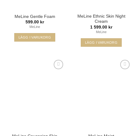
MeLine Ethnic Skin Night
MeLine Gentle Foam
Cream
599.00
kr
1 599.00
kr
MeLine
MeLine
LÄGG I VARUKORG
LÄGG I VARUKORG
Lägg i
Lägg i
min
min
önskelista
önskelista