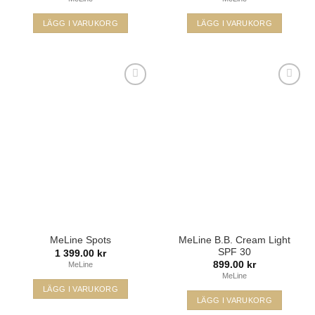
LÄGG I VARUKORG
LÄGG I VARUKORG
Lägg i
Lägg i
min
min
önskelista
önskelista
MeLine B.B. Cream Light
MeLine Spots
SPF 30
1 399.00
kr
899.00
kr
MeLine
MeLine
LÄGG I VARUKORG
LÄGG I VARUKORG