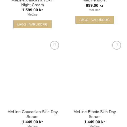
MeLine Caucasian Skin
MeLine Moist
Night Cream
899.00
kr
1 599.00
kr
MeLinee
MeLine
LÄGG I VARUKORG
LÄGG I VARUKORG
Lägg i
Lägg i
min
min
önskelista
önskelista
MeLine Caucasian Skin Day
MeLine Ethnic Skin Day
Serum
Serum
1 449.00
kr
1 449.00
kr
MeLine
MeLine