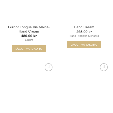
Guinot Longue Vie Mains-
Hand Cream
Hand Cream
265.00
kr
480.00
kr
Esse Probiotic Skincare
Guinot
LÄGG I VARUKORG
LÄGG I VARUKORG
Lägg i
Lägg i
min
min
önskelista
önskelista