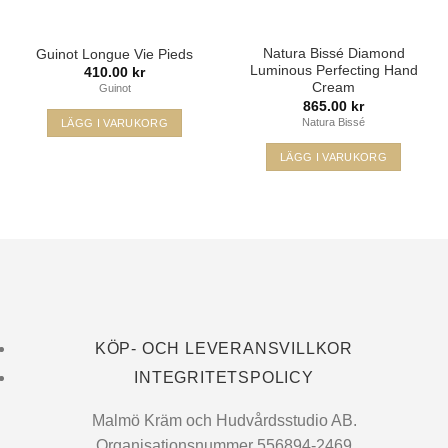
Natura Bissé Diamond
Guinot Longue Vie Pieds
Luminous Perfecting Hand
410.00
kr
Cream
Guinot
865.00
kr
Natura Bissé
LÄGG I VARUKORG
LÄGG I VARUKORG
Visa
MasterCard
Klarna
Swish
KÖP- OCH LEVERANSVILLKOR
(SE)
INTEGRITETSPOLICY
Malmö Kräm och Hudvårdsstudio AB.
Organisationsnummer 556894-2469