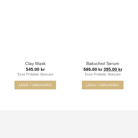
Lägg i
Lägg i
min
min
önskelista
önskelista
Clay Mask
Bakuchiol Serum
Det
Det
545.00
kr
595.00
kr
395.00
kr
ursprungliga
nuvara
Esse Probiotic Skincare
Esse Probiotic Skincare
priset
priset
var:
är:
595.00 kr.
395.00 k
LÄGG I VARUKORG
LÄGG I VARUKORG
Den
här
produkten
har
Visa
flera
MasterCard
varianter.
Klarna
De
Swish
olika