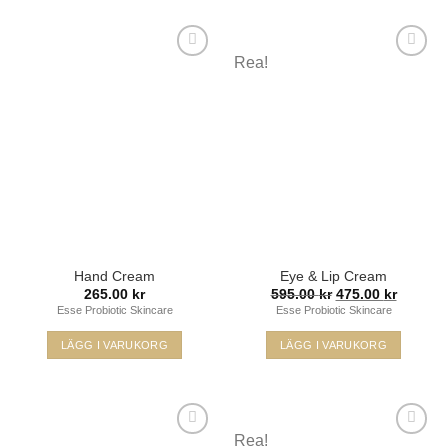
Rea!
Lägg i
Lägg i
min
min
önskelista
önskelista
Hand Cream
Eye & Lip Cream
Det
Det
265.00
kr
595.00
kr
475.00
kr
ursprungliga
nuvara
Esse Probiotic Skincare
Esse Probiotic Skincare
priset
priset
var:
är:
595.00 kr.
475.00 k
LÄGG I VARUKORG
LÄGG I VARUKORG
Rea!