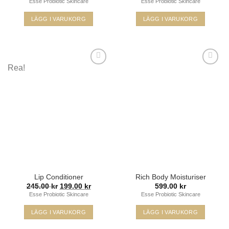
Esse Probiotic Skincare
Esse Probiotic Skincare
till
250.00
LÄGG I VARUKORG
LÄGG I VARUKORG
Den
här
produkten
har
Rea!
flera
varianter.
De
Lägg i
Lägg i
olika
min
min
önskelista
önskelista
alternativen
kan
väljas
på
produktsidan
Lip Conditioner
Rich Body Moisturiser
Det
Det
245.00
kr
199.00
kr
599.00
kr
ursprungliga
nuvarande
Esse Probiotic Skincare
Esse Probiotic Skincare
priset
priset
var:
är:
245.00 kr.
199.00 kr.
LÄGG I VARUKORG
LÄGG I VARUKORG