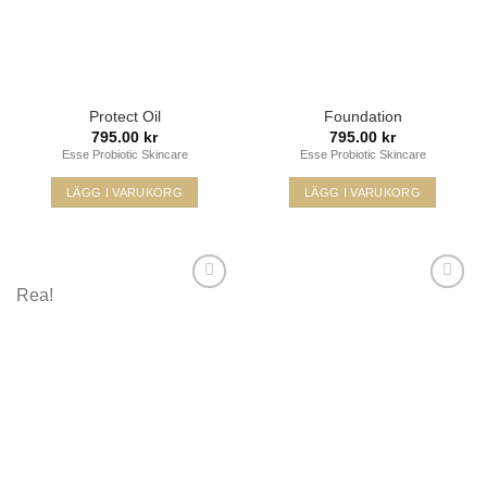
Protect Oil
Foundation
795.00
kr
795.00
kr
Esse Probiotic Skincare
Esse Probiotic Skincare
LÄGG I VARUKORG
LÄGG I VARUKORG
Den
här
produkten
har
Rea!
flera
varianter.
De
Lägg i
Lägg i
olika
min
min
önskelista
önskelista
alternativen
kan
väljas
på