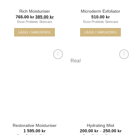
produktsidan
Rich Moisturiser
Microderm Exfoliator
Det
Det
765.00
kr
385.00
kr
510.00
kr
ursprungliga
nuvarande
Esse Probiotic Skincare
Esse Probiotic Skincare
priset
priset
var:
är:
765.00 kr.
385.00 kr.
LÄGG I VARUKORG
LÄGG I VARUKORG
Den
här
produkten
har
Rea!
flera
varianter.
De
Lägg i
Lägg i
olika
min
min
önskelista
önskelista
alternativen
kan
väljas
på
produktsidan
Restorative Moisturiser
Hydrating Mist
Prisinte
1 595.00
kr
200.00
kr
–
250.00
kr
200.00