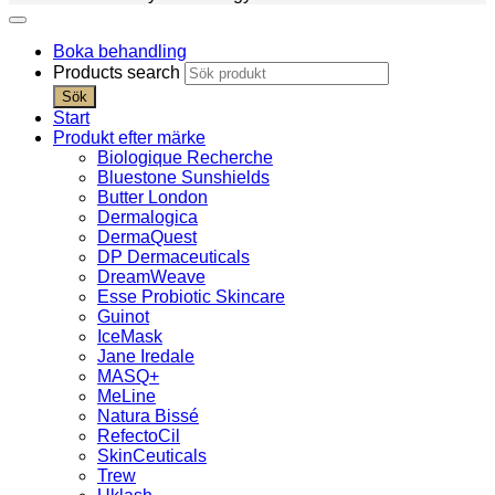
Boka behandling
Products search
Sök
Start
Produkt efter märke
Biologique Recherche
Bluestone Sunshields
Butter London
Dermalogica
DermaQuest
DP Dermaceuticals
DreamWeave
Esse Probiotic Skincare
Guinot
IceMask
Jane Iredale
MASQ+
MeLine
Natura Bissé
RefectoCil
SkinCeuticals
Trew