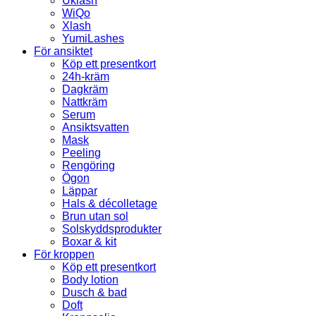
Uklash
WiQo
Xlash
YumiLashes
För ansiktet
Köp ett presentkort
24h-kräm
Dagkräm
Nattkräm
Serum
Ansiktsvatten
Mask
Peeling
Rengöring
Ögon
Läppar
Hals & décolletage
Brun utan sol
Solskyddsprodukter
Boxar & kit
För kroppen
Köp ett presentkort
Body lotion
Dusch & bad
Doft