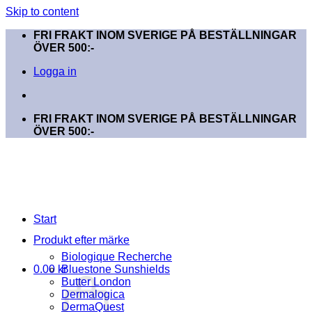
Skip to content
FRI FRAKT INOM SVERIGE PÅ BESTÄLLNINGAR
ÖVER 500:-
Logga in
FRI FRAKT INOM SVERIGE PÅ BESTÄLLNINGAR
ÖVER 500:-
Start
Produkt efter märke
Biologique Recherche
0.00
kr
Bluestone Sunshields
Butter London
Dermalogica
DermaQuest