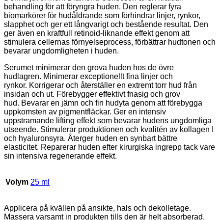
behandling för att föryngra huden. Den reglerar fyra
biomarkörer för hudåldrande som förhindrar linjer, rynkor,
slapphet och ger ett långvarigt och bestående resultat. Den
ger även en kraftfull retinoid-liknande effekt genom att
stimulera cellernas förnyelseprocess, förbättrar hudtonen och
bevarar ungdomligheten i huden.
Serumet minimerar den grova huden hos de övre
hudlagren. Minimerar exceptionellt fina linjer och
rynkor. Korrigerar och återställer en extremt torr hud från
insidan och ut. Förebygger effektivt fnasig och grov
hud. Bevarar en jämn och fin hudyta genom att förebygga
uppkomsten av pigmentfläckar. Ger en intensiv
uppstramande lifting effekt som bevarar hudens ungdomliga
utseende. Stimulerar produktionen och kvalitén av kollagen I
och hyaluronsyra. Återger huden en synbart bättre
elasticitet. Reparerar huden efter kirurgiska ingrepp tack vare
sin intensiva regenerande effekt.
Volym
25 ml
Applicera på kvällen på ansikte, hals och dekolletage.
Massera varsamt in produkten tills den är helt absorberad.