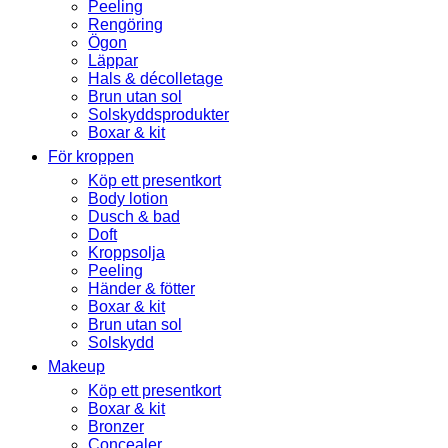
Peeling
Rengöring
Ögon
Läppar
Hals & décolletage
Brun utan sol
Solskyddsprodukter
Boxar & kit
För kroppen
Köp ett presentkort
Body lotion
Dusch & bad
Doft
Kroppsolja
Peeling
Händer & fötter
Boxar & kit
Brun utan sol
Solskydd
Makeup
Köp ett presentkort
Boxar & kit
Bronzer
Concealer