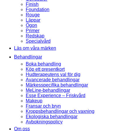
Finish
Foundation
Rouge
Läppar
Ögon
Primer
Redskap
Specialvård
Läs om våra märken
Behandlingar
Boka behandling
Köp ett presentkort
Hudterapeutens val för dig
Avancerade behandlingar
Märkesspecifika behandlingar
MeLine-behandlingar
Esse Experience – Friskvård
Makeup
Fransar och bryn
Kroppsbehandlingar och vaxning
Ekologiska behandlingar
Avbokningspolicy
Om oss