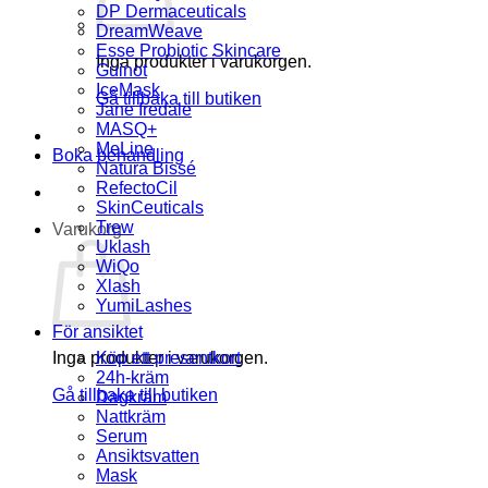
DP Dermaceuticals
DreamWeave
Esse Probiotic Skincare
Inga produkter i varukorgen.
Guinot
IceMask
Gå tillbaka till butiken
Jane Iredale
MASQ+
MeLine
Boka behandling
Natura Bissé
RefectoCil
SkinCeuticals
Trew
Varukorg
Uklash
WiQo
Xlash
YumiLashes
För ansiktet
Inga produkter i varukorgen.
Köp ett presentkort
24h-kräm
Gå tillbaka till butiken
Dagkräm
Nattkräm
Serum
Ansiktsvatten
Mask