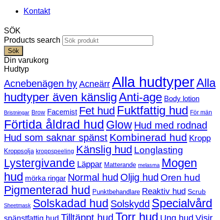
Kontakt
SÖK
Products search
Sök
Din varukorg
Hudtyp
Alla hudtyper
Alla
Acnebenägen hy
Acneärr
hudtyper även känslig
Anti-age
Body lotion
Fuktfattig hud
Fet hud
Facemist
Brow
För män
Bristningar
Förtida åldrad hud
Glow
Hud med rodnad
Kombinerad hud
Hud som saknar spänst
Kropp
Känslig hud
Longlasting
Kroppsolja
kroppspeeling
Mogen
Lystergivande
Läppar
Matterande
melasma
hud
Normal hud
Oljig hud
Oren hud
mörka ringar
Pigmenterad hud
Reaktiv hud
Scrub
Punktbehandlare
Solskadad hud
Specialvård
Solskydd
Sheetmask
Torr hud
Tilltäppt hud
Ung hud
Visir
spänstfattig hud