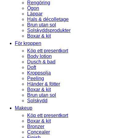
Rengöring
Ögon
Läppar
Hals & décolletage
Brun utan sol
Solskyddsprodukter
Boxar & kit
För kroppen
Köp ett presentkort
Body lotion
Dusch & bad
Doft
Kroppsolja
Peeling
Händer & fötter
Boxar & kit
Brun utan sol
Solskydd
Makeup
Köp ett presentkort
Boxar & kit
Bronzer
Concealer
Finish