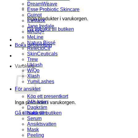
DreamWeave
Esse Probiotic Skincare
Guinot
Inga produkter i varukorgen.
IceMask
Jane Iredale
Gå tillbaka till butiken
MASQ+
MeLine
Natura Bissé
Boka behandling
RefectoCil
SkinCeuticals
Trew
Uklash
Varukorg
WiQo
Xlash
YumiLashes
För ansiktet
Köp ett presentkort
24h-kräm
Inga produkter i varukorgen.
Dagkräm
Gå tillbaka till butiken
Nattkräm
Serum
Ansiktsvatten
Mask
Peeling