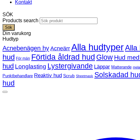
Kontakt
SÖK
Products search
Sök
Din varukorg
Hudtyp
Alla hudtyper
Alla
Acnebenägen hy
Acneärr
Förtida åldrad hud
hud
Glow
Hud med
För män
Lystergivande
hud
Longlasting
Läppar
Matterande
mel
Solskadad hu
Reaktiv hud
Scrub
Punktbehandlare
Sheetmask
hud