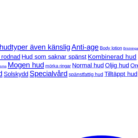
 hudtyper även känslig
Anti-age
Body lotion
Bristninga
Kombinerad hud
 rodnad
Hud som saknar spänst
Mogen hud
Normal hud
Oljig hud
Or
mörka ringar
asma
d
Specialvård
Solskydd
Tilltäppt hud
spänstfattig hud