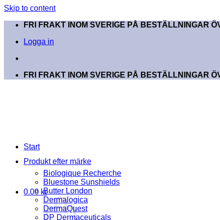
Skip to content
FRI FRAKT INOM SVERIGE PÅ BESTÄLLNINGAR ÖV
Logga in
FRI FRAKT INOM SVERIGE PÅ BESTÄLLNINGAR ÖV
Start
Produkt efter märke
Biologique Recherche
Bluestone Sunshields
Butter London
0.00
kr
Dermalogica
DermaQuest
DP Dermaceuticals