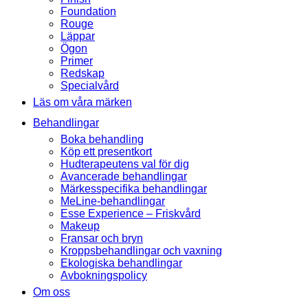
Foundation
Rouge
Läppar
Ögon
Primer
Redskap
Specialvård
Läs om våra märken
Behandlingar
Boka behandling
Köp ett presentkort
Hudterapeutens val för dig
Avancerade behandlingar
Märkesspecifika behandlingar
MeLine-behandlingar
Esse Experience – Friskvård
Makeup
Fransar och bryn
Kroppsbehandlingar och vaxning
Ekologiska behandlingar
Avbokningspolicy
Om oss