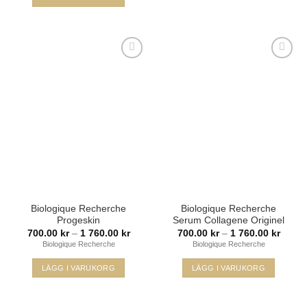
Lägg i
Lägg i
min
min
önskelista
önskelista
Biologique Recherche
Biologique Recherche
Progeskin
Serum Collagene Originel
Prisintervall:
Prisint
700.00
kr
–
1 760.00
kr
700.00
kr
–
1 760.00
kr
700.00 kr
700.00
Biologique Recherche
Biologique Recherche
till
till
1
1
760.00 kr
760.00
LÄGG I VARUKORG
LÄGG I VARUKORG
Den
Den
här
här