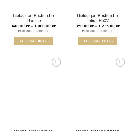
produktsidan
Biologique Recherche
Biologique Recherche
Elastine
Lotion P50V
Prisintervall:
Prisint
440.00
kr
–
1 080.00
kr
350.00
kr
–
1 235.00
kr
440.00 kr
350.00
Biologique Recherche
Biologique Recherche
till
till
1
1
080.00 kr
235.00
LÄGG I VARUKORG
LÄGG I VARUKORG
Den
Den
här
här
produkten
produkten
har
har
flera
flera
varianter.
varianter.
De
De
Lägg i
Lägg i
olika
olika
min
min
önskelista
önskelista
alternativen
alternativen
kan
kan
väljas
väljas
på
på
produktsidan
produktsidan