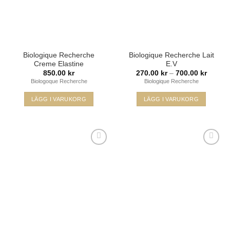
Biologique Recherche
Biologique Recherche Lait
Creme Elastine
E.V
Prisinte
850.00
kr
270.00
kr
–
700.00
kr
270.00
Biologoque Recherche
Biologique Recherche
till
700.00
LÄGG I VARUKORG
LÄGG I VARUKORG
Den
här
produkten
har
flera
varianter.
De
Lägg i
Lägg i
olika
min
min
önskelista
önskelista
alternativen
kan
väljas
på