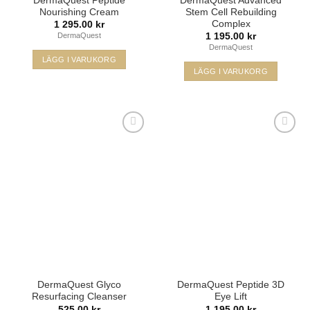
DermaQuest Peptide
DermaQuest Advanced
Nourishing Cream
Stem Cell Rebuilding
Complex
1 295.00
kr
1 195.00
kr
DermaQuest
DermaQuest
LÄGG I VARUKORG
LÄGG I VARUKORG
Lägg i
Lägg i
min
min
önskelista
önskelista
DermaQuest Glyco
DermaQuest Peptide 3D
Resurfacing Cleanser
Eye Lift
525.00
kr
1 195.00
kr