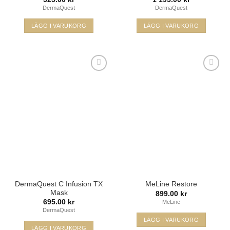
DermaQuest
DermaQuest
LÄGG I VARUKORG
LÄGG I VARUKORG
Lägg i
Lägg i
min
min
önskelista
önskelista
DermaQuest C Infusion TX
MeLine Restore
Mask
899.00
kr
695.00
kr
MeLine
DermaQuest
LÄGG I VARUKORG
LÄGG I VARUKORG