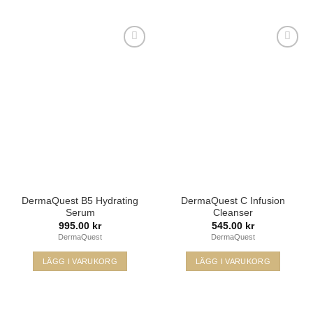
Lägg i
Lägg i
min
min
önskelista
önskelista
DermaQuest B5 Hydrating
DermaQuest C Infusion
Serum
Cleanser
995.00
kr
545.00
kr
DermaQuest
DermaQuest
LÄGG I VARUKORG
LÄGG I VARUKORG