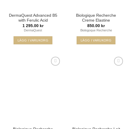
DermaQuest Advanced B5
Biologique Recherche
with Ferulic Acid
Creme Elastine
1 295.00
kr
850.00
kr
DermaQuest
Biologoque Recherche
LÄGG I VARUKORG
LÄGG I VARUKORG
Lägg i
Lägg i
min
min
önskelista
önskelista