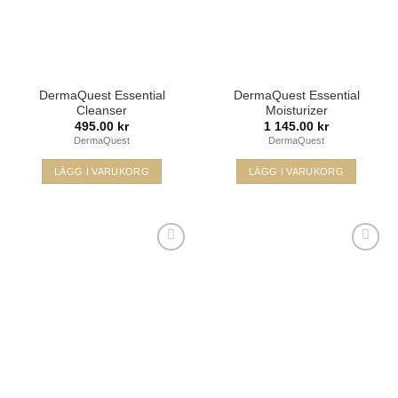
DermaQuest Essential
DermaQuest Essential
Cleanser
Moisturizer
495.00
kr
1 145.00
kr
DermaQuest
DermaQuest
LÄGG I VARUKORG
LÄGG I VARUKORG
Lägg i
Lägg i
min
min
önskelista
önskelista