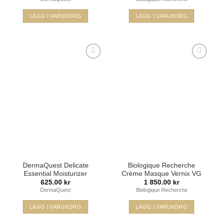
till
1
760.00
LÄGG I VARUKORG
LÄGG I VARUKORG
Den
här
produkten
har
flera
varianter.
De
Lägg i
Lägg i
olika
min
min
önskelista
önskelista
alternativen
kan
väljas
på
produktsidan
DermaQuest Delicate
Biologique Recherche
Essential Moisturizer
Crème Masque Vernix VG
625.00
kr
1 850.00
kr
DermaQuest
Biologique Recherche
LÄGG I VARUKORG
LÄGG I VARUKORG