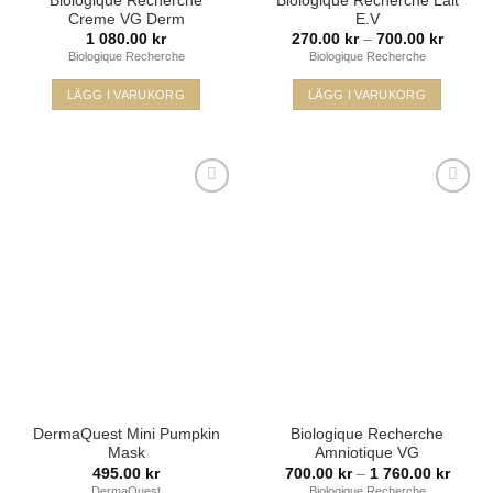
Biologique Recherche
Biologique Recherche Lait
Creme VG Derm
E.V
Prisinte
1 080.00
kr
270.00
kr
–
700.00
kr
270.00
Biologique Recherche
Biologique Recherche
till
700.00
LÄGG I VARUKORG
LÄGG I VARUKORG
Den
här
produkten
har
flera
varianter.
De
Lägg i
Lägg i
olika
min
min
önskelista
önskelista
alternativen
kan
väljas
på
produktsidan
DermaQuest Mini Pumpkin
Biologique Recherche
Mask
Amniotique VG
Prisint
495.00
kr
700.00
kr
–
1 760.00
kr
700.00
DermaQuest
Biologique Recherche