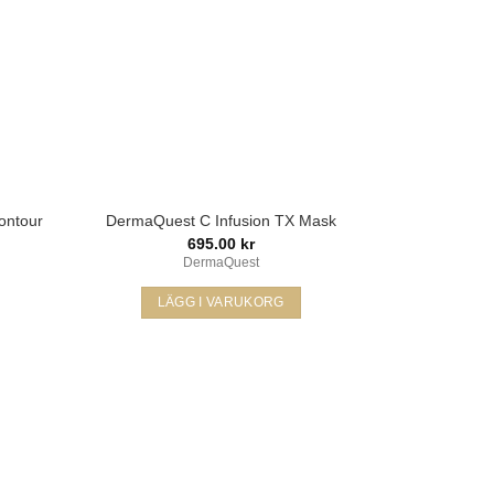
alternativen
kan
väljas
på
produktsidan
ontour
DermaQuest C Infusion TX Mask
695.00
kr
DermaQuest
LÄGG I VARUKORG
ägg i
Lägg i
min
min
kelista
önskelista