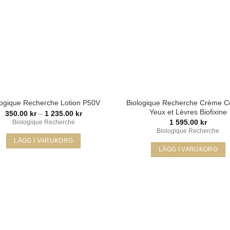
Biologique Recherche Crème C
logique Recherche Lotion P50V
Yeux et Lèvres Biofixine
Prisintervall:
350.00
kr
–
1 235.00
kr
350.00 kr
1 595.00
kr
Biologique Recherche
till
Biologique Recherche
1
LÄGG I VARUKORG
235.00 kr
LÄGG I VARUKORG
Den
här
produkten
har
flera
Lägg i
L
varianter.
min
önskelista
öns
De