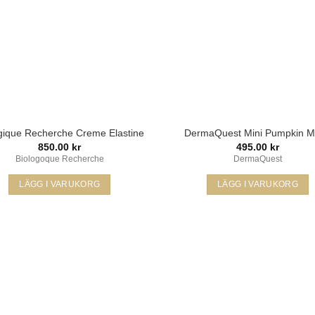
gique Recherche Creme Elastine
DermaQuest Mini Pumpkin 
850.00
kr
495.00
kr
Biologoque Recherche
DermaQuest
LÄGG I VARUKORG
LÄGG I VARUKORG
Lägg i
L
min
önskelista
öns