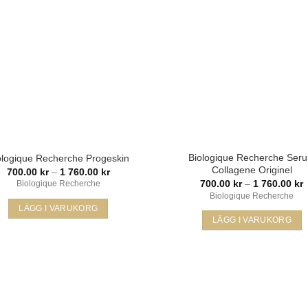
olika
alternativen
kan
väljas
på
produktsidan
Biologique Recherche Ser
ologique Recherche Progeskin
Collagene Originel
Prisintervall:
700.00
kr
–
1 760.00
kr
700.00 kr
P
700.00
kr
–
1 760.00
kr
Biologique Recherche
till
7
Biologique Recherche
1
ti
LÄGG I VARUKORG
760.00 kr
LÄGG I VARUKORG
7
Den
Den
här
här
produkten
produkten
har
har
flera
Lägg i
L
flera
varianter.
min