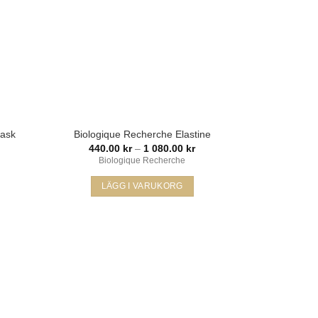
Mask
Biologique Recherche Elastine
Prisintervall:
440.00
kr
–
1 080.00
kr
440.00 kr
Biologique Recherche
till
1
LÄGG I VARUKORG
080.00 kr
Den
här
produkten
har
ägg i
Lägg i
flera
min
min
varianter.
kelista
önskelista
De
olika