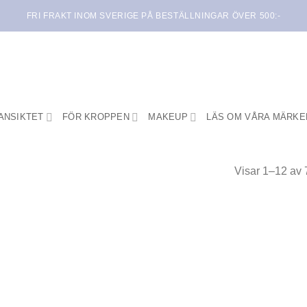
FRI FRAKT INOM SVERIGE PÅ BESTÄLLNINGAR ÖVER 500:-
ANSIKTET
FÖR KROPPEN
MAKEUP
LÄS OM VÅRA MÄRKE
Visar 1–12 av 7
Lägg i
L
min
önskelista
öns