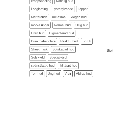
kroppspeeling
Känslig hud
Longlasting
Lystergivande
Läppar
Matterande
melasma
Mogen hud
mörka ringar
Normal hud
Oljig hud
Oren hud
Pigmenterad hud
Punktbehandlare
Reaktiv hud
Scrub
Sheetmask
Solskadad hud
Bio
Solskydd
Specialvård
spänstfattig hud
Tilltäppt hud
Torr hud
Ung hud
Visir
Åldrad hud