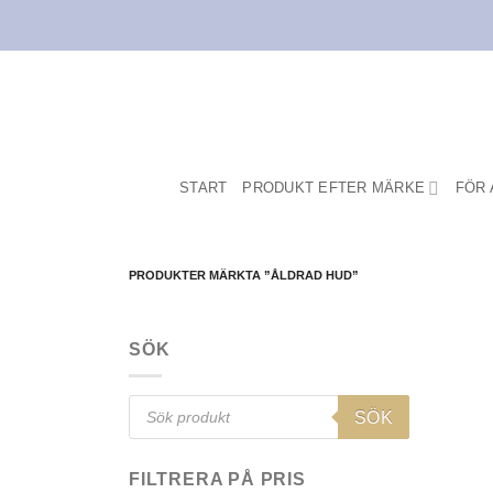
Skip
to
content
START
PRODUKT EFTER MÄRKE
FÖR 
PRODUKTER MÄRKTA ”ÅLDRAD HUD”
SÖK
Products
SÖK
search
FILTRERA PÅ PRIS