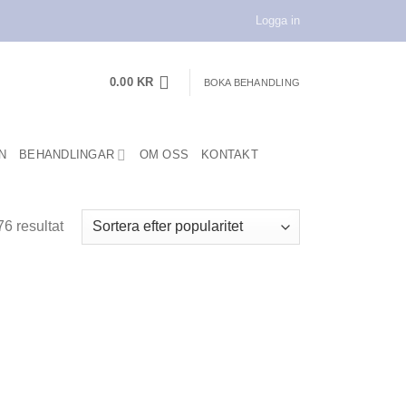
Logga in
0.00
KR
BOKA BEHANDLING
N
BEHANDLINGAR
OM OSS
KONTAKT
Sortera
6 resultat
efter
popularitet
ägg i
Lägg i
min
min
kelista
önskelista