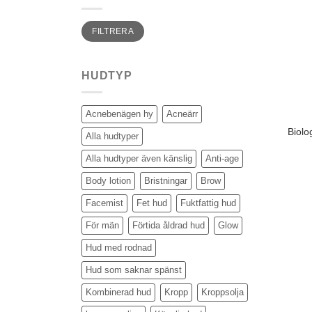
Min
Max
FILTRERA
pris
pris
HUDTYP
Acnebenägen hy
Acneärr
Biolo
Alla hudtyper
Alla hudtyper även känslig
Anti-age
Body lotion
Bristningar
Brow
Facemist
Fet hud
Fuktfattig hud
För män
Förtida åldrad hud
Glow
Hud med rodnad
Hud som saknar spänst
Kombinerad hud
Kropp
Kroppsolja