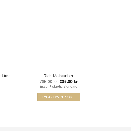
kelista
önskelista
 Line
Rich Moisturiser
Det
Det
765.00
kr
385.00
kr
ursprungliga
nuvarande
Esse Probiotic Skincare
priset
priset
var:
är:
LÄGG I VARUKORG
765.00 kr.
385.00 kr.
Den
här
produkten
har