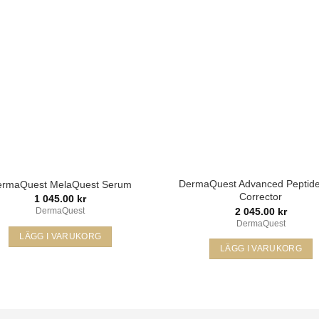
varianter.
önskelista
öns
De
De
olika
olika
alternativen
alternativen
kan
kan
väljas
väljas
på
på
produktsidan
produktsidan
DermaQuest Advanced Peptide
ermaQuest MelaQuest Serum
Corrector
1 045.00
kr
2 045.00
kr
DermaQuest
DermaQuest
LÄGG I VARUKORG
LÄGG I VARUKORG