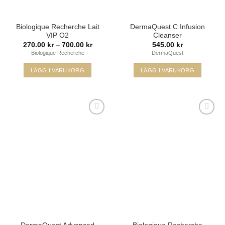
produktsidan
Biologique Recherche Lait
DermaQuest C Infusion
VIP O2
Cleanser
Prisintervall:
270.00
kr
–
700.00
kr
545.00
kr
270.00 kr
Biologique Recherche
DermaQuest
till
700.00 kr
LÄGG I VARUKORG
LÄGG I VARUKORG
Den
här
produkten
har
flera
varianter.
De
Lägg i
Lägg i
olika
min
min
önskelista
önskelista
alternativen
kan
väljas
på
produktsidan