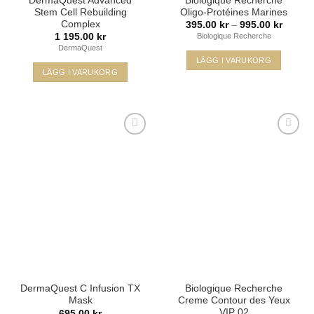
DermaQuest Advanced
Biologique Recherche
Stem Cell Rebuilding
Oligo-Protéines Marines
Complex
Prisinte
395.00
kr
–
995.00
kr
395.00
1 195.00
kr
Biologique Recherche
till
DermaQuest
995.00
LÄGG I VARUKORG
LÄGG I VARUKORG
Den
här
produkten
har
flera
varianter.
De
olika
Lägg i
Lägg i
alternativen
min
min
önskelista
önskelista
kan
väljas
på
produktsidan
DermaQuest C Infusion TX
Biologique Recherche
Mask
Creme Contour des Yeux
VIP 02
695.00
kr