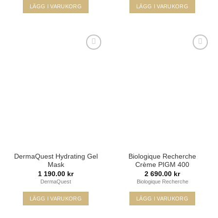
LÄGG I VARUKORG
LÄGG I VARUKORG
Lägg i
Lägg i
min
min
önskelista
önskelista
DermaQuest Hydrating Gel
Biologique Recherche
Mask
Crème PIGM 400
1 190.00
kr
2 690.00
kr
DermaQuest
Biologique Recherche
LÄGG I VARUKORG
LÄGG I VARUKORG