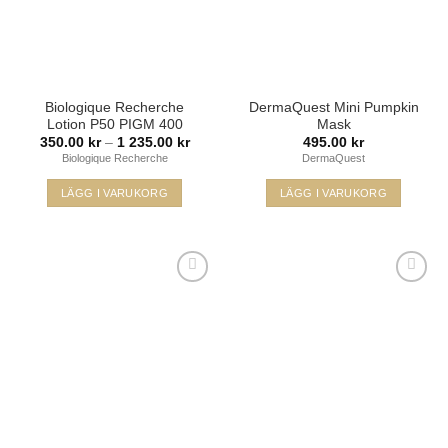
Biologique Recherche
DermaQuest Mini Pumpkin
Lotion P50 PIGM 400
Mask
Prisintervall:
350.00
kr
–
1 235.00
kr
495.00
kr
350.00 kr
Biologique Recherche
DermaQuest
till
1
235.00 kr
LÄGG I VARUKORG
LÄGG I VARUKORG
Den
här
produkten
har
flera
varianter.
De
Lägg i
Lägg i
olika
min
min
önskelista
önskelista
alternativen
kan
väljas
på