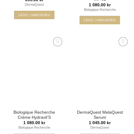
1 080.00
kr
DermaQuest
Biologique Recherche
LÄGG I VARUKORG
LÄGG I VARUKORG
Lägg i
Lägg i
min
min
önskelista
önskelista
Biologique Recherche
DermaQuest MelaQuest
Crème Hydravit’S
Serum
1 080.00
kr
1 045.00
kr
Biologique Recherche
DermaQuest