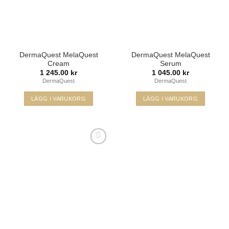
DermaQuest MelaQuest
DermaQuest MelaQuest
Cream
Serum
1 245.00
kr
1 045.00
kr
DermaQuest
DermaQuest
LÄGG I VARUKORG
LÄGG I VARUKORG
Lägg i
min
önskelista