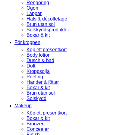
Rengöring
Ögon
Läppar
Hals & décolletage
Brun utan sol
Solskyddsprodukter
Boxar & kit
För kroppen
Köp ett presentkort
Body lotion
Dusch & bad
Doft
Kroppsolja
Peeling
Händer & fötter
Boxar & kit
Brun utan sol
Solskydd
Makeup
Köp ett presentkort
Boxar & kit
Bronzer
Concealer
Finish