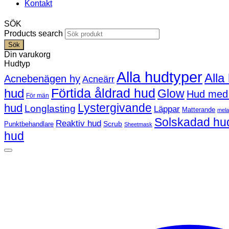
Kontakt
SÖK
Products search
Sök
Din varukorg
Hudtyp
Alla hudtyper
Alla
Acnebenägen hy
Acneärr
Förtida åldrad hud
hud
Glow
Hud med
För män
Lystergivande
hud
Longlasting
Läppar
Matterande
mel
Solskadad hu
Reaktiv hud
Scrub
Punktbehandlare
Sheetmask
hud