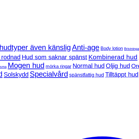
 hudtyper även känslig
Anti-age
Body lotion
Bristninga
Kombinerad hud
 rodnad
Hud som saknar spänst
Mogen hud
Normal hud
Oljig hud
Or
mörka ringar
asma
d
Specialvård
Solskydd
Tilltäppt hud
spänstfattig hud