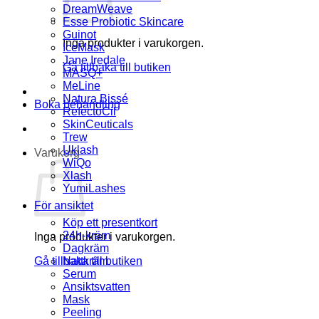
DreamWeave
Esse Probiotic Skincare
Guinot
Inga produkter i varukorgen.
IceMask
Jane Iredale
Gå tillbaka till butiken
MASQ+
MeLine
Natura Bissé
Boka behandling
RefectoCil
SkinCeuticals
Trew
Uklash
Varukorg
WiQo
Xlash
YumiLashes
För ansiktet
Köp ett presentkort
24h-kräm
Inga produkter i varukorgen.
Dagkräm
Gå tillbaka till butiken
Nattkräm
Serum
Ansiktsvatten
Mask
Peeling