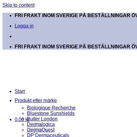
Skip to content
FRI FRAKT INOM SVERIGE PÅ BESTÄLLNINGAR ÖV
Logga in
FRI FRAKT INOM SVERIGE PÅ BESTÄLLNINGAR ÖV
Start
Produkt efter märke
Biologique Recherche
Bluestone Sunshields
Butter London
0.00
kr
Dermalogica
DermaQuest
DP Dermaceuticals