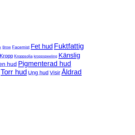
Fuktfattig
Fet hud
Facemist
Brow
r
Känslig
Kropp
Kroppsolja
kroppspeeling
Pigmenterad hud
en hud
Torr hud
Åldrad
Ung hud
Visir