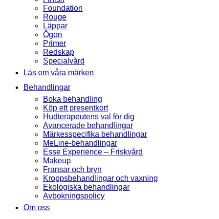
Foundation
Rouge
Läppar
Ögon
Primer
Redskap
Specialvård
Läs om våra märken
Behandlingar
Boka behandling
Köp ett presentkort
Hudterapeutens val för dig
Avancerade behandlingar
Märkesspecifika behandlingar
MeLine-behandlingar
Esse Experience – Friskvård
Makeup
Fransar och bryn
Kroppsbehandlingar och vaxning
Ekologiska behandlingar
Avbokningspolicy
Om oss