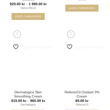
Prisintervall:
920.00
kr
–
1 980.00
kr
920.00 kr
Natura Bissé
LÄGG I VARUKORG
till
1
980.00 kr
LÄGG I VARUKORG
Den
här
produkten
har
flera
Lägg i min önskelista
Lägg i min önskelista
varianter.
De
olika
alternativen
kan
väljas
på
produktsidan
Dermalogica Skin
RefectoCil Oxidant 3%
Smoothing Cream
Cream
Prisintervall:
615.00
kr
–
965.00
kr
69.00
kr
615.00 kr
Dermalogica
RefectoCil
till