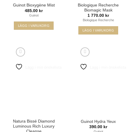
Biologique Recherche
Guinot Bioxygène Mist
Biomagic Mask
485.00
kr
1 770.00
kr
Guinot
Biologique Recherche
LÄGG I VARUKORG
LÄGG I VARUKORG
Lägg i min önskelista
Lägg i min önskelista
Natura Bissé Diamond
Guinot Hydra Yeux
Luminous Rich Luxury
390.00
kr
Cleanse
Guinot