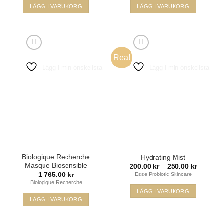
965.00 kr
LÄGG I VARUKORG
LÄGG I VARUKORG
Den
här
produkten
har
Rea!
flera
Lägg i min önskelista
Lägg i min önskelista
varianter.
De
olika
alternativen
kan
väljas
på
produktsidan
Biologique Recherche
Hydrating Mist
Masque Biosensible
Prisinte
200.00
kr
–
250.00
kr
200.00
1 765.00
kr
Esse Probiotic Skincare
till
Biologique Recherche
250.00
LÄGG I VARUKORG
LÄGG I VARUKORG
Den
här