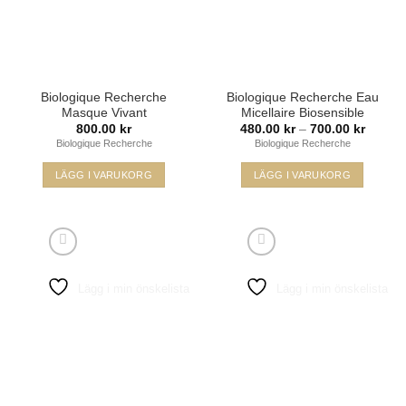
Biologique Recherche
Biologique Recherche Eau
Masque Vivant
Micellaire Biosensible
Prisinte
800.00
kr
480.00
kr
–
700.00
kr
480.00
Biologique Recherche
Biologique Recherche
till
700.00
LÄGG I VARUKORG
LÄGG I VARUKORG
Den
här
produkten
har
flera
Lägg i min önskelista
Lägg i min önskelista
varianter.
De
olika
alternativen
kan
väljas
på