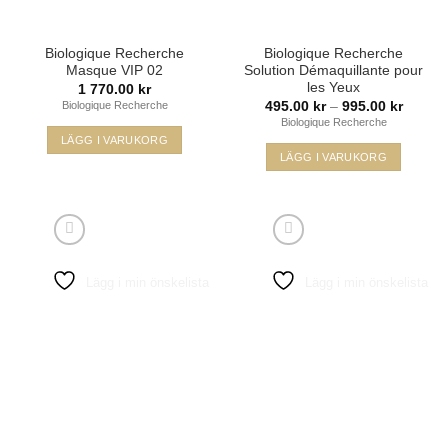
produktsidan
Biologique Recherche
Biologique Recherche
Masque VIP 02
Solution Démaquillante pour
les Yeux
1 770.00
kr
Prisinte
495.00
kr
–
995.00
kr
Biologique Recherche
495.00
Biologique Recherche
till
LÄGG I VARUKORG
995.00
LÄGG I VARUKORG
Den
här
produkten
har
flera
Lägg i min önskelista
Lägg i min önskelista
varianter.
De
olika
alternativen
kan
väljas
på
produktsidan