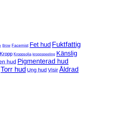
Fuktfattig
Fet hud
Facemist
Brow
r
Känslig
Kropp
Kroppsolja
kroppspeeling
Pigmenterad hud
en hud
Torr hud
Åldrad
Ung hud
Visir