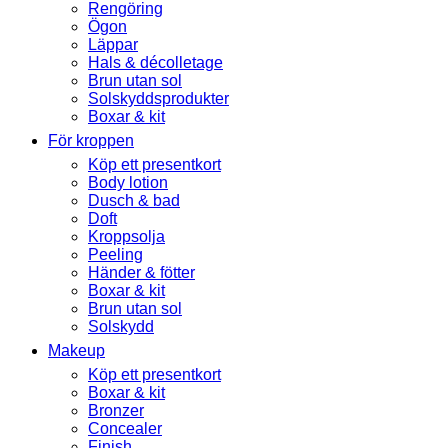
Rengöring
Ögon
Läppar
Hals & décolletage
Brun utan sol
Solskyddsprodukter
Boxar & kit
För kroppen
Köp ett presentkort
Body lotion
Dusch & bad
Doft
Kroppsolja
Peeling
Händer & fötter
Boxar & kit
Brun utan sol
Solskydd
Makeup
Köp ett presentkort
Boxar & kit
Bronzer
Concealer
Finish