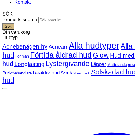
Kontakt
SÖK
Products search
Sök
Din varukorg
Hudtyp
Alla hudtyper
Alla
Acnebenägen hy
Acneärr
Förtida åldrad hud
hud
Glow
Hud med
För män
Lystergivande
hud
Longlasting
Läppar
Matterande
mel
Solskadad hu
Reaktiv hud
Scrub
Punktbehandlare
Sheetmask
hud