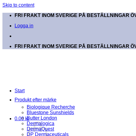
Skip to content
FRI FRAKT INOM SVERIGE PÅ BESTÄLLNINGAR ÖV
Logga in
FRI FRAKT INOM SVERIGE PÅ BESTÄLLNINGAR ÖV
Start
Produkt efter märke
Biologique Recherche
Bluestone Sunshields
Butter London
0.00
kr
Dermalogica
DermaQuest
DP Dermaceuticals