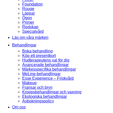
Foundation
Rouge
Läppar
Ögon
Primer
Redskap
Specialvård
Läs om våra märken
Behandlingar
Boka behandling
Köp ett presentkort
Hudterapeutens val för dig
Avancerade behandlingar
Märkesspecifika behandlingar
MeLine-behandlingar
Esse Experience – Friskvård
Makeup
Fransar och bryn
Kroppsbehandlingar och vaxning
Ekologiska behandlingar
Avbokningspolicy
Om oss