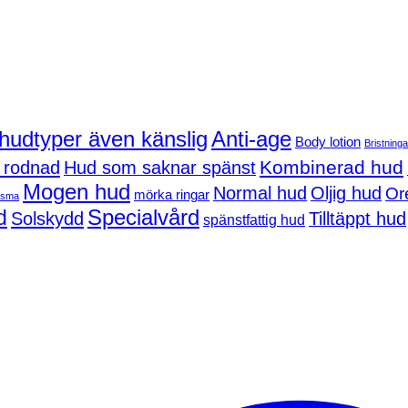
 hudtyper även känslig
Anti-age
Body lotion
Bristninga
Kombinerad hud
 rodnad
Hud som saknar spänst
Mogen hud
Normal hud
Oljig hud
Or
mörka ringar
asma
d
Specialvård
Solskydd
Tilltäppt hud
spänstfattig hud