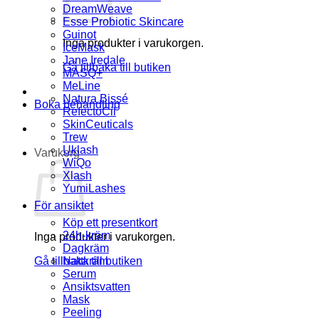
DreamWeave
Esse Probiotic Skincare
Guinot
Inga produkter i varukorgen.
IceMask
Jane Iredale
Gå tillbaka till butiken
MASQ+
MeLine
Natura Bissé
Boka behandling
RefectoCil
SkinCeuticals
Trew
Uklash
Varukorg
WiQo
Xlash
YumiLashes
För ansiktet
Köp ett presentkort
24h-kräm
Inga produkter i varukorgen.
Dagkräm
Gå tillbaka till butiken
Nattkräm
Serum
Ansiktsvatten
Mask
Peeling