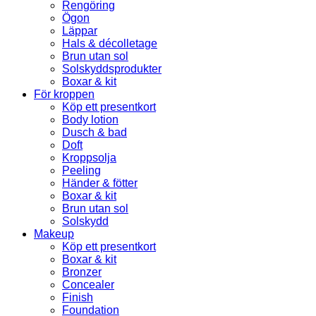
Rengöring
Ögon
Läppar
Hals & décolletage
Brun utan sol
Solskyddsprodukter
Boxar & kit
För kroppen
Köp ett presentkort
Body lotion
Dusch & bad
Doft
Kroppsolja
Peeling
Händer & fötter
Boxar & kit
Brun utan sol
Solskydd
Makeup
Köp ett presentkort
Boxar & kit
Bronzer
Concealer
Finish
Foundation