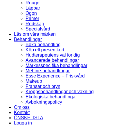
Rouge
Läppar
Ögon
Primer
Redskap
Specialvård
Läs om våra märken
Behandlingar
Boka behandling
Köp ett presentkort
Hudterapeutens val för dig
Avancerade behandlingar
Märkesspecifika behandlingar
MeLine-behandlingar
Esse Experience – Friskvård
Makeup
Fransar och bryn
Kroppsbehandlingar och vaxning
Ekologiska behandlingar
Avbokningspolicy
Om oss
Kontakt
ÖNSKELISTA
Logga in