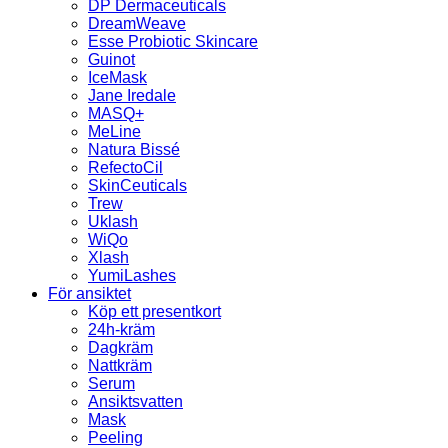
DP Dermaceuticals
DreamWeave
Esse Probiotic Skincare
Guinot
IceMask
Jane Iredale
MASQ+
MeLine
Natura Bissé
RefectoCil
SkinCeuticals
Trew
Uklash
WiQo
Xlash
YumiLashes
För ansiktet
Köp ett presentkort
24h-kräm
Dagkräm
Nattkräm
Serum
Ansiktsvatten
Mask
Peeling