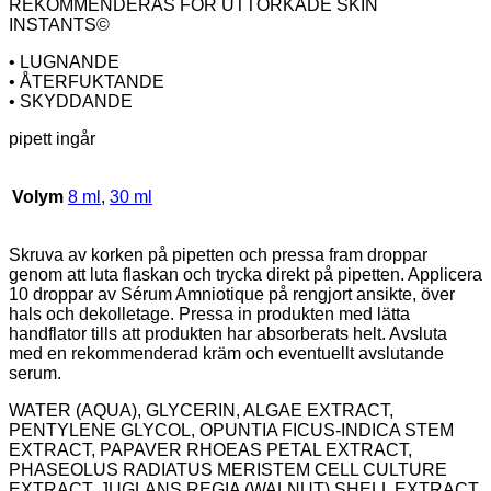
REKOMMENDERAS FÖR UTTORKADE SKIN
INSTANTS©
• LUGNANDE
• ÅTERFUKTANDE
• SKYDDANDE
pipett ingår
Volym
8 ml
,
30 ml
Skruva av korken på pipetten och pressa fram droppar
genom att luta flaskan och trycka direkt på pipetten. Applicera
10 droppar av Sérum Amniotique på rengjort ansikte, över
hals och dekolletage. Pressa in produkten med lätta
handflator tills att produkten har absorberats helt. Avsluta
med en rekommenderad kräm och eventuellt avslutande
serum.
WATER (AQUA), GLYCERIN, ALGAE EXTRACT,
PENTYLENE GLYCOL, OPUNTIA FICUS-INDICA STEM
EXTRACT, PAPAVER RHOEAS PETAL EXTRACT,
PHASEOLUS RADIATUS MERISTEM CELL CULTURE
EXTRACT, JUGLANS REGIA (WALNUT) SHELL EXTRACT,