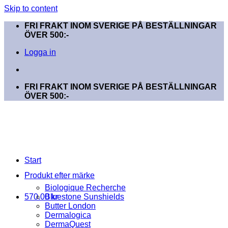
Skip to content
FRI FRAKT INOM SVERIGE PÅ BESTÄLLNINGAR
ÖVER 500:-
Logga in
FRI FRAKT INOM SVERIGE PÅ BESTÄLLNINGAR
ÖVER 500:-
Start
Produkt efter märke
Biologique Recherche
570.00
Bluestone Sunshields
kr
Butter London
Dermalogica
DermaQuest