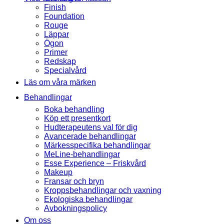
Finish
Foundation
Rouge
Läppar
Ögon
Primer
Redskap
Specialvård
Läs om våra märken
Behandlingar
Boka behandling
Köp ett presentkort
Hudterapeutens val för dig
Avancerade behandlingar
Märkesspecifika behandlingar
MeLine-behandlingar
Esse Experience – Friskvård
Makeup
Fransar och bryn
Kroppsbehandlingar och vaxning
Ekologiska behandlingar
Avbokningspolicy
Om oss