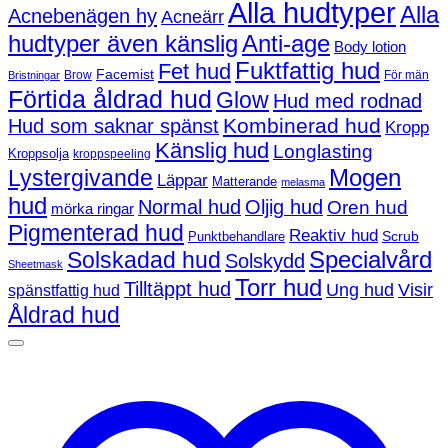
Alla hudtyper
Alla
Acnebenägen hy
Acneärr
hudtyper även känslig
Anti-age
Body lotion
Fuktfattig hud
Fet hud
Facemist
Brow
För män
Bristningar
Förtida åldrad hud
Glow
Hud med rodnad
Kombinerad hud
Hud som saknar spänst
Kropp
Känslig hud
Longlasting
Kroppsolja
kroppspeeling
Mogen
Lystergivande
Läppar
Matterande
melasma
hud
Normal hud
Oljig hud
Oren hud
mörka ringar
Pigmenterad hud
Reaktiv hud
Scrub
Punktbehandlare
Solskadad hud
Specialvård
Solskydd
Sheetmask
Torr hud
Tilltäppt hud
Ung hud
Visir
spänstfattig hud
Åldrad hud