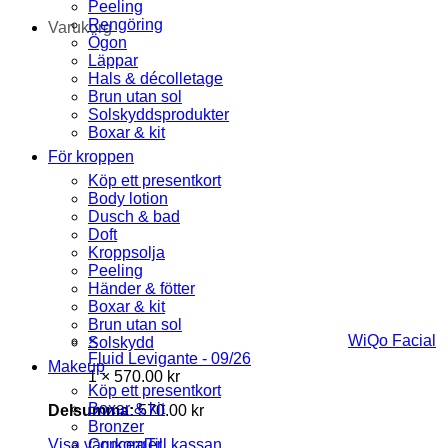
Peeling
Rengöring
Varukorg
Ögon
Läppar
Hals & décolletage
Brun utan sol
Solskyddsprodukter
Boxar & kit
För kroppen
Köp ett presentkort
Body lotion
Dusch & bad
Doft
Kroppsolja
Peeling
Händer & fötter
Boxar & kit
Brun utan sol
×
WiQo Facial
Solskydd
Fluid Levigante - 09/26
Makeup
1 ×
570.00
kr
Köp ett presentkort
Boxar & kit
Delsumma:
570.00
kr
Bronzer
Visa varukorg
Concealer
Till kassan