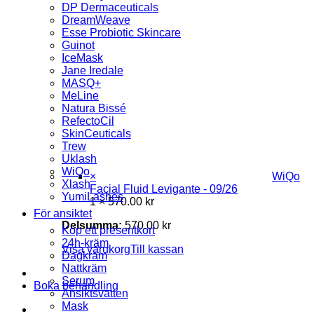
DP Dermaceuticals
DreamWeave
Esse Probiotic Skincare
Guinot
IceMask
Jane Iredale
MASQ+
MeLine
Natura Bissé
RefectoCil
SkinCeuticals
Trew
Uklash
WiQo
×
WiQo
Xlash
Facial Fluid Levigante - 09/26
YumiLashes
1 ×
570.00
kr
För ansiktet
Delsumma:
570.00
kr
Köp ett presentkort
24h-kräm
Visa varukorg
Till kassan
Dagkräm
Nattkräm
Serum
Boka behandling
Ansiktsvatten
Mask