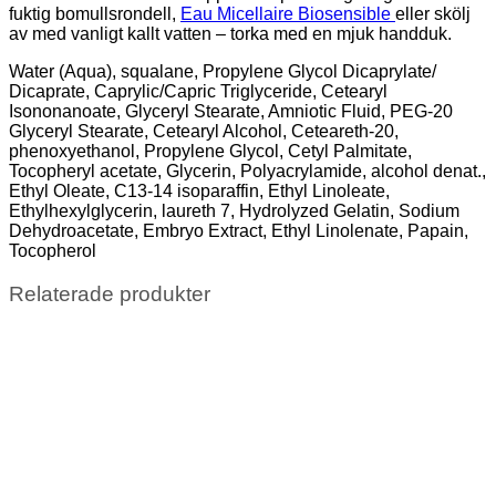
fuktig bomullsrondell,
Eau Micellaire Biosensible
eller skölj
av med vanligt kallt vatten – torka med en mjuk handduk.
Water (Aqua), squalane, Propylene Glycol Dicaprylate/
Dicaprate, Caprylic/Capric Triglyceride, Cetearyl
Isononanoate, Glyceryl Stearate, Amniotic Fluid, PEG-20
Glyceryl Stearate, Cetearyl Alcohol, Ceteareth-20,
phenoxyethanol, Propylene Glycol, Cetyl Palmitate,
Tocopheryl acetate, Glycerin, Polyacrylamide, alcohol denat.,
Ethyl Oleate, C13-14 isoparaffin, Ethyl Linoleate,
Ethylhexylglycerin, laureth 7, Hydrolyzed Gelatin, Sodium
Dehydroacetate, Embryo Extract, Ethyl Linolenate, Papain,
Tocopherol
Relaterade produkter