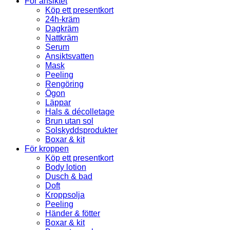
För ansiktet
Köp ett presentkort
24h-kräm
Dagkräm
Nattkräm
Serum
Ansiktsvatten
Mask
Peeling
Rengöring
Ögon
Läppar
Hals & décolletage
Brun utan sol
Solskyddsprodukter
Boxar & kit
För kroppen
Köp ett presentkort
Body lotion
Dusch & bad
Doft
Kroppsolja
Peeling
Händer & fötter
Boxar & kit