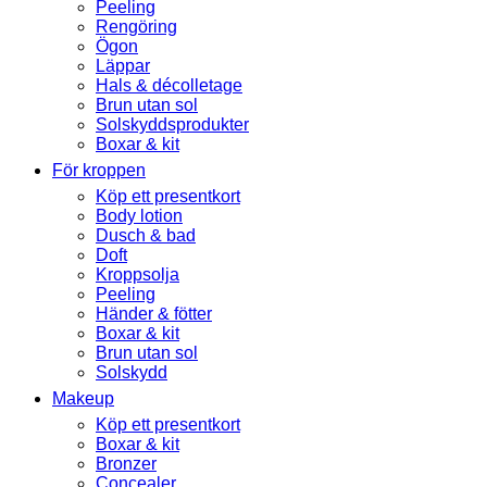
Peeling
Rengöring
Ögon
Läppar
Hals & décolletage
Brun utan sol
Solskyddsprodukter
Boxar & kit
För kroppen
Köp ett presentkort
Body lotion
Dusch & bad
Doft
Kroppsolja
Peeling
Händer & fötter
Boxar & kit
Brun utan sol
Solskydd
Makeup
Köp ett presentkort
Boxar & kit
Bronzer
Concealer