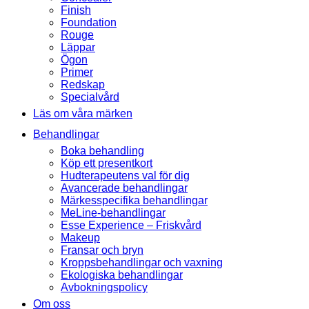
Finish
Foundation
Rouge
Läppar
Ögon
Primer
Redskap
Specialvård
Läs om våra märken
Behandlingar
Boka behandling
Köp ett presentkort
Hudterapeutens val för dig
Avancerade behandlingar
Märkesspecifika behandlingar
MeLine-behandlingar
Esse Experience – Friskvård
Makeup
Fransar och bryn
Kroppsbehandlingar och vaxning
Ekologiska behandlingar
Avbokningspolicy
Om oss