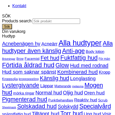
Kontakt
SÖK
Products search
Sök
Din varukorg
Hudtyp
Alla hudtyper
Alla
Acnebenägen hy
Acneärr
hudtyper även känslig
Anti-age
Body lotion
Fuktfattig hud
Fet hud
Facemist
Brow
För män
Bristningar
Förtida åldrad hud
Glow
Hud med rodnad
Kombinerad hud
Hud som saknar spänst
Kropp
Känslig hud
Longlasting
Kroppsolja
kroppspeeling
Mogen
Lystergivande
Läppar
Matterande
melasma
hud
Normal hud
Oljig hud
Oren hud
mörka ringar
Pigmenterad hud
Reaktiv hud
Scrub
Punktbehandlare
Solskadad hud
Specialvård
Solskydd
Sheetmask
Torr hud
Tilltäppt hud
Ung hud
Visir
spänstfattig hud