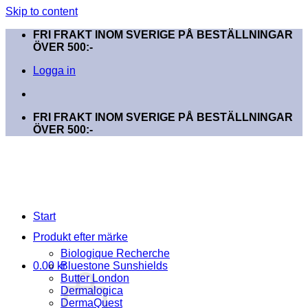
Skip to content
FRI FRAKT INOM SVERIGE PÅ BESTÄLLNINGAR
ÖVER 500:-
Logga in
FRI FRAKT INOM SVERIGE PÅ BESTÄLLNINGAR
ÖVER 500:-
Start
Produkt efter märke
Biologique Recherche
0.00
kr
Bluestone Sunshields
Butter London
Dermalogica
DermaQuest