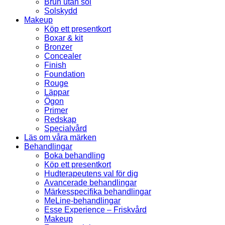
Brun utan sol
Solskydd
Makeup
Köp ett presentkort
Boxar & kit
Bronzer
Concealer
Finish
Foundation
Rouge
Läppar
Ögon
Primer
Redskap
Specialvård
Läs om våra märken
Behandlingar
Boka behandling
Köp ett presentkort
Hudterapeutens val för dig
Avancerade behandlingar
Märkesspecifika behandlingar
MeLine-behandlingar
Esse Experience – Friskvård
Makeup