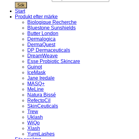
Sök
Start
Produkt efter märke
Biologique Recherche
Bluestone Sunshields
Butter London
Dermalogica
DermaQuest
DP Dermaceuticals
DreamWeave
Esse Probiotic Skincare
Guinot
IceMask
Jane Iredale
MASQ+
MeLine
Natura Bissé
RefectoCil
SkinCeuticals
Trew
Uklash
WiQo
Xlash
YumiLashes