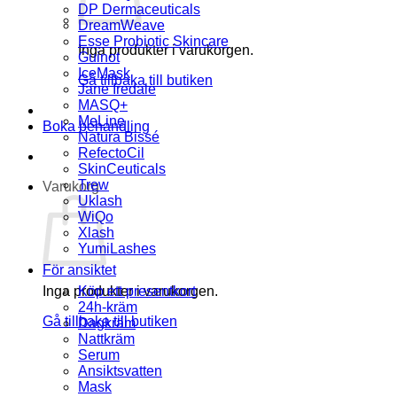
DP Dermaceuticals
DreamWeave
Esse Probiotic Skincare
Inga produkter i varukorgen.
Guinot
IceMask
Gå tillbaka till butiken
Jane Iredale
MASQ+
MeLine
Boka behandling
Natura Bissé
RefectoCil
SkinCeuticals
Trew
Varukorg
Uklash
WiQo
Xlash
YumiLashes
För ansiktet
Inga produkter i varukorgen.
Köp ett presentkort
24h-kräm
Gå tillbaka till butiken
Dagkräm
Nattkräm
Serum
Ansiktsvatten
Mask