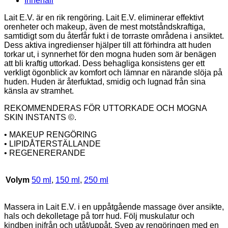
Innehåll
Lait E.V. är en rik rengöring. Lait E.V. eliminerar effektivt
orenheter och makeup, även de mest motståndskraftiga,
samtidigt som du återfår fukt i de torraste områdena i ansiktet.
Dess aktiva ingredienser hjälper till att förhindra att huden
torkar ut, i synnerhet för den mogna huden som är benägen
att bli kraftig uttorkad. Dess behagliga konsistens ger ett
verkligt ögonblick av komfort och lämnar en närande slöja på
huden. Huden är återfuktad, smidig och lugnad från sina
känsla av stramhet.
REKOMMENDERAS FÖR UTTORKADE OCH MOGNA
SKIN INSTANTS ©.
• MAKEUP RENGÖRING
• LIPIDÅTERSTÄLLANDE
• REGENERERANDE
Volym
50 ml
,
150 ml
,
250 ml
Massera in Lait E.V. i en uppåtgående massage över ansikte,
hals och dekolletage på torr hud. Följ muskulatur och
kindben inifrån och utåt/uppåt. Svep av rengöringen med en