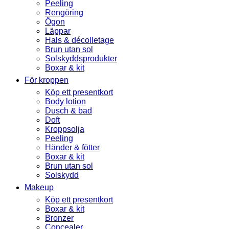
Peeling
Rengöring
Ögon
Läppar
Hals & décolletage
Brun utan sol
Solskyddsprodukter
Boxar & kit
För kroppen
Köp ett presentkort
Body lotion
Dusch & bad
Doft
Kroppsolja
Peeling
Händer & fötter
Boxar & kit
Brun utan sol
Solskydd
Makeup
Köp ett presentkort
Boxar & kit
Bronzer
Concealer