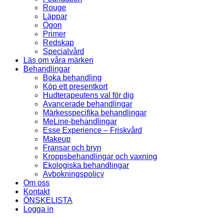
Rouge
Läppar
Ögon
Primer
Redskap
Specialvård
Läs om våra märken
Behandlingar
Boka behandling
Köp ett presentkort
Hudterapeutens val för dig
Avancerade behandlingar
Märkesspecifika behandlingar
MeLine-behandlingar
Esse Experience – Friskvård
Makeup
Fransar och bryn
Kroppsbehandlingar och vaxning
Ekologiska behandlingar
Avbokningspolicy
Om oss
Kontakt
ÖNSKELISTA
Logga in