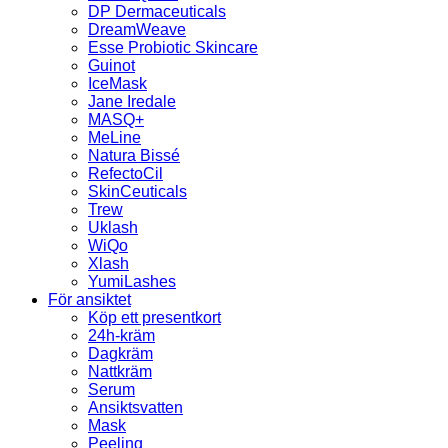
DP Dermaceuticals
DreamWeave
Esse Probiotic Skincare
Guinot
IceMask
Jane Iredale
MASQ+
MeLine
Natura Bissé
RefectoCil
SkinCeuticals
Trew
Uklash
WiQo
Xlash
YumiLashes
För ansiktet
Köp ett presentkort
24h-kräm
Dagkräm
Nattkräm
Serum
Ansiktsvatten
Mask
Peeling