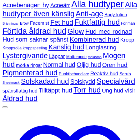
Alla hudtyper
Alla
Acnebenägen hy
Acneärr
hudtyper även känslig
Anti-age
Body lotion
Fuktfattig hud
Fet hud
Facemist
Brow
För män
Bristningar
Förtida åldrad hud
Glow
Hud med rodnad
Kombinerad hud
Hud som saknar spänst
Kropp
Känslig hud
Longlasting
Kroppsolja
kroppspeeling
Mogen
Lystergivande
Läppar
Matterande
melasma
hud
Normal hud
Oljig hud
Oren hud
mörka ringar
Pigmenterad hud
Reaktiv hud
Scrub
Punktbehandlare
Solskadad hud
Specialvård
Solskydd
Sheetmask
Torr hud
Tilltäppt hud
Ung hud
Visir
spänstfattig hud
Åldrad hud