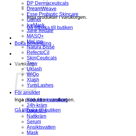
DP Dermaceuticals
DreamWeave
Esse Probiotic Skincare
Inga produkter i varukorgen.
Guinot
IceMask
Gå tillbaka till butiken
Jane Iredale
MASQ+
MeLine
Boka behandling
Natura Bissé
RefectoCil
SkinCeuticals
Trew
Varukorg
Uklash
WiQo
Xlash
YumiLashes
För ansiktet
Inga produkter i varukorgen.
Köp ett presentkort
24h-kräm
Gå tillbaka till butiken
Dagkräm
Nattkräm
Serum
Ansiktsvatten
Mask