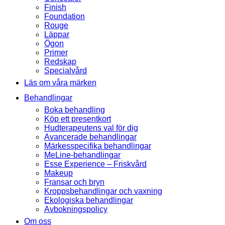
Finish
Foundation
Rouge
Läppar
Ögon
Primer
Redskap
Specialvård
Läs om våra märken
Behandlingar
Boka behandling
Köp ett presentkort
Hudterapeutens val för dig
Avancerade behandlingar
Märkesspecifika behandlingar
MeLine-behandlingar
Esse Experience – Friskvård
Makeup
Fransar och bryn
Kroppsbehandlingar och vaxning
Ekologiska behandlingar
Avbokningspolicy
Om oss