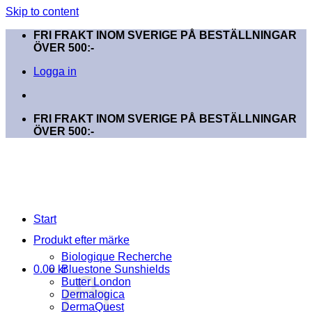
Skip to content
FRI FRAKT INOM SVERIGE PÅ BESTÄLLNINGAR
ÖVER 500:-
Logga in
FRI FRAKT INOM SVERIGE PÅ BESTÄLLNINGAR
ÖVER 500:-
Start
Produkt efter märke
Biologique Recherche
0.00
kr
Bluestone Sunshields
Butter London
Dermalogica
DermaQuest