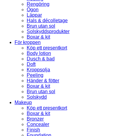
Rengöring
Ögon
Läppar
Hals & décolletage
Brun utan sol
Solskyddsprodukter
Boxar & kit
För kroppen
Köp ett presentkort
Body lotion
Dusch & bad
Doft
Kroppsolja
Peeling
Händer & fötter
Boxar & kit
Brun utan sol
Solskydd
Makeup
Köp ett presentkort
Boxar & kit
Bronzer
Concealer
Finish
Foundation