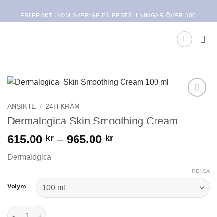
Skip
FRI FRAKT INOM SVERIGE PÅ BESTÄLLNINGAR ÖVER 500:-
to
content
Lägg i
ANSIKTE
/
24H-KRÄM
min
Dermalogica Skin Smoothing Cream
önskelista
Prisintervall:
615.00
–
965.00
kr
kr
615.00 kr
Dermalogica
till
965.00 kr
RENSA
Volym
Dermalogica Skin Smoothing Cream mängd