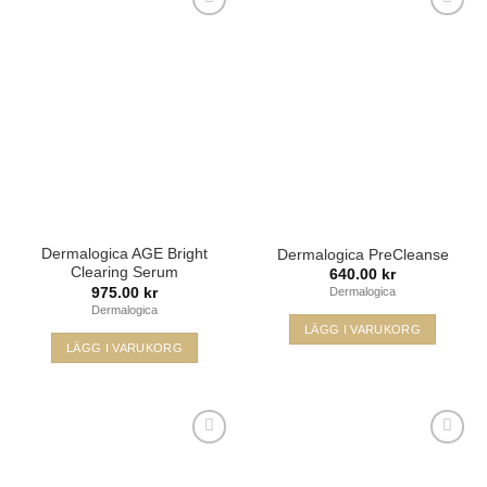
Lägg i
Lägg i
min
min
önskelista
önskelista
Dermalogica AGE Bright
Dermalogica PreCleanse
Clearing Serum
640.00
kr
975.00
kr
Dermalogica
Dermalogica
LÄGG I VARUKORG
LÄGG I VARUKORG
Lägg i
Lägg i
min
min