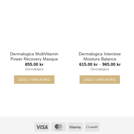
önskelista
önskelista
Dermalogica MultiVitamin
Dermalogica Intensive
Power Recovery Masque
Moisture Balance
Prisinte
855.00
kr
615.00
kr
–
965.00
kr
615.00
Dermalogica
Dermalogica
till
965.00
LÄGG I VARUKORG
LÄGG I VARUKORG
Den
här
produkten
har
flera
varianter.
De
Visa
MasterCard
Klarna
Swish
olika
(SE)