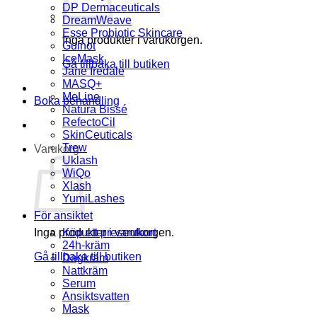
DP Dermaceuticals
DreamWeave
Esse Probiotic Skincare
Inga produkter i varukorgen.
Guinot
IceMask
Gå tillbaka till butiken
Jane Iredale
MASQ+
MeLine
Boka behandling
Natura Bissé
RefectoCil
SkinCeuticals
Trew
Varukorg
Uklash
WiQo
Xlash
YumiLashes
För ansiktet
Inga produkter i varukorgen.
Köp ett presentkort
24h-kräm
Gå tillbaka till butiken
Dagkräm
Nattkräm
Serum
Ansiktsvatten
Mask