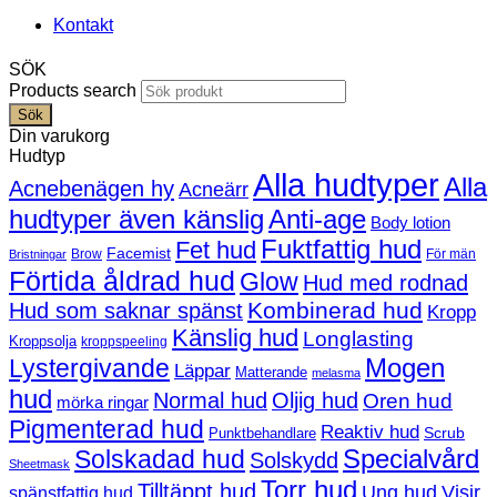
Kontakt
SÖK
Products search
Sök
Din varukorg
Hudtyp
Alla hudtyper
Alla
Acnebenägen hy
Acneärr
hudtyper även känslig
Anti-age
Body lotion
Fuktfattig hud
Fet hud
Facemist
Brow
För män
Bristningar
Förtida åldrad hud
Glow
Hud med rodnad
Kombinerad hud
Hud som saknar spänst
Kropp
Känslig hud
Longlasting
Kroppsolja
kroppspeeling
Mogen
Lystergivande
Läppar
Matterande
melasma
hud
Normal hud
Oljig hud
Oren hud
mörka ringar
Pigmenterad hud
Reaktiv hud
Scrub
Punktbehandlare
Solskadad hud
Specialvård
Solskydd
Sheetmask
Torr hud
Tilltäppt hud
Ung hud
Visir
spänstfattig hud