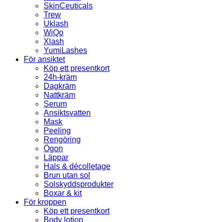
SkinCeuticals
Trew
Uklash
WiQo
Xlash
YumiLashes
För ansiktet
Köp ett presentkort
24h-kräm
Dagkräm
Nattkräm
Serum
Ansiktsvatten
Mask
Peeling
Rengöring
Ögon
Läppar
Hals & décolletage
Brun utan sol
Solskyddsprodukter
Boxar & kit
För kroppen
Köp ett presentkort
Body lotion