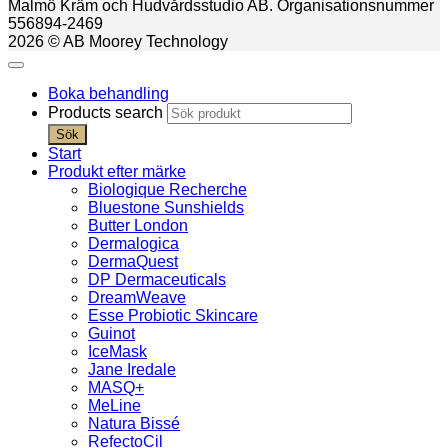
Malmö Kräm och Hudvårdsstudio AB. Organisationsnummer
556894-2469
2026 © AB Moorey Technology
Boka behandling
Products search
Sök
Start
Produkt efter märke
Biologique Recherche
Bluestone Sunshields
Butter London
Dermalogica
DermaQuest
DP Dermaceuticals
DreamWeave
Esse Probiotic Skincare
Guinot
IceMask
Jane Iredale
MASQ+
MeLine
Natura Bissé
RefectoCil