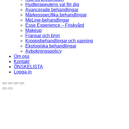
Hudterapeutens val för dig
Avancerade behandlingar
Märkesspecifika behandlingar
MeLine-behandlingar
Esse Experience – Friskvård
Makeup
Fransar och bryn
Kroppsbehandlingar och vaxning
Ekologiska behandlingar
Avbokningspolicy
Om oss
Kontakt
ÖNSKELISTA
Logga in