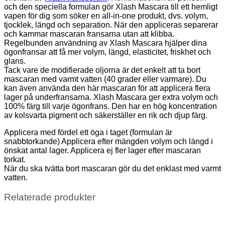
och den speciella formulan gör Xlash Mascara till ett hemligt
vapen för dig som söker en all-in-one produkt, dvs. volym,
tjocklek, längd och separation. När den appliceras separerar
och kammar mascaran fransarna utan att klibba.
Regelbunden användning av Xlash Mascara hjälper dina
ögonfransar att få mer volym, längd, elasticitet, friskhet och
glans.
Tack vare de modifierade oljorna är det enkelt att ta bort
mascaran med varmt vatten (40 grader eller varmare). Du
kan även använda den här mascaran för att applicera flera
lager på underfransarna. Xlash Mascara ger extra volym och
100% färg till varje ögonfrans. Den har en hög koncentration
av kolsvarta pigment och säkerställer en rik och djup färg.
Applicera med fördel ett öga i taget (formulan är
snabbtorkande) Applicera efter mängden volym och längd i
önskat antal lager. Applicera ej fler lager efter mascaran
torkat.
När du ska tvätta bort mascaran gör du det enklast med varmt
vatten.
Relaterade produkter