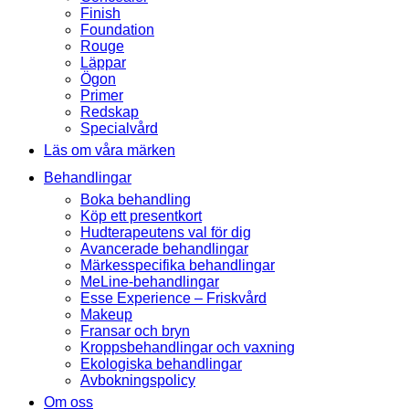
Finish
Foundation
Rouge
Läppar
Ögon
Primer
Redskap
Specialvård
Läs om våra märken
Behandlingar
Boka behandling
Köp ett presentkort
Hudterapeutens val för dig
Avancerade behandlingar
Märkesspecifika behandlingar
MeLine-behandlingar
Esse Experience – Friskvård
Makeup
Fransar och bryn
Kroppsbehandlingar och vaxning
Ekologiska behandlingar
Avbokningspolicy
Om oss