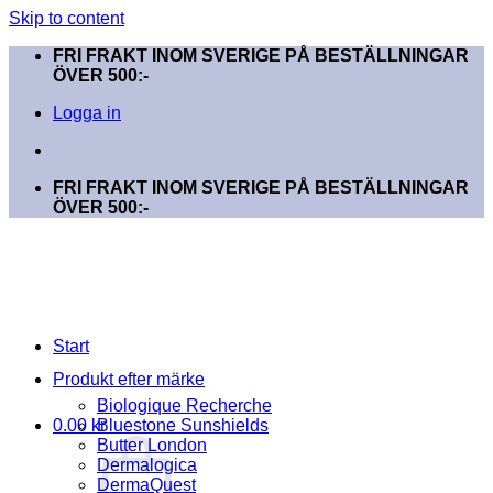
Skip to content
FRI FRAKT INOM SVERIGE PÅ BESTÄLLNINGAR
ÖVER 500:-
Logga in
FRI FRAKT INOM SVERIGE PÅ BESTÄLLNINGAR
ÖVER 500:-
Start
Produkt efter märke
Biologique Recherche
0.00
kr
Bluestone Sunshields
Butter London
Dermalogica
DermaQuest