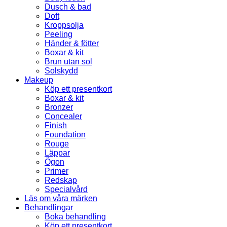
Dusch & bad
Doft
Kroppsolja
Peeling
Händer & fötter
Boxar & kit
Brun utan sol
Solskydd
Makeup
Köp ett presentkort
Boxar & kit
Bronzer
Concealer
Finish
Foundation
Rouge
Läppar
Ögon
Primer
Redskap
Specialvård
Läs om våra märken
Behandlingar
Boka behandling
Köp ett presentkort