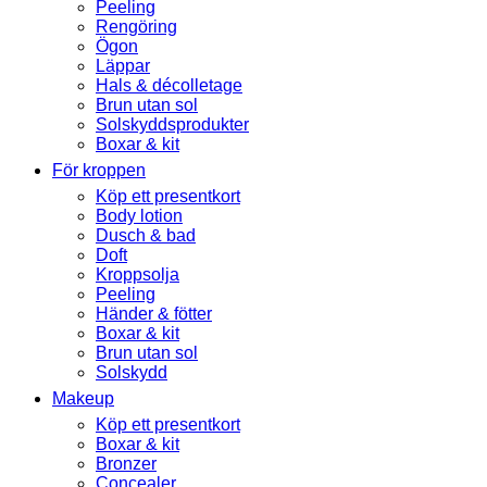
Peeling
Rengöring
Ögon
Läppar
Hals & décolletage
Brun utan sol
Solskyddsprodukter
Boxar & kit
För kroppen
Köp ett presentkort
Body lotion
Dusch & bad
Doft
Kroppsolja
Peeling
Händer & fötter
Boxar & kit
Brun utan sol
Solskydd
Makeup
Köp ett presentkort
Boxar & kit
Bronzer
Concealer