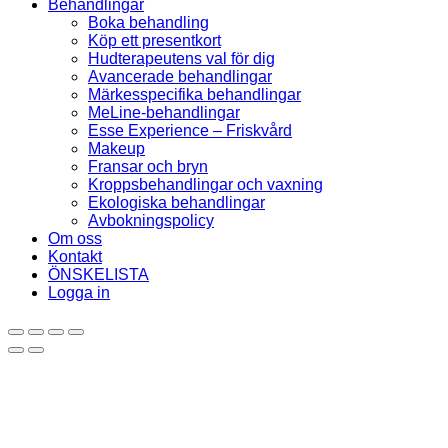
Behandlingar
Boka behandling
Köp ett presentkort
Hudterapeutens val för dig
Avancerade behandlingar
Märkesspecifika behandlingar
MeLine-behandlingar
Esse Experience – Friskvård
Makeup
Fransar och bryn
Kroppsbehandlingar och vaxning
Ekologiska behandlingar
Avbokningspolicy
Om oss
Kontakt
ÖNSKELISTA
Logga in