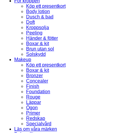
För kroppen
Köp ett presentkort
Body lotion
Dusch & bad
Doft
Kroppsolja
Peeling
Händer & fötter
Boxar & kit
Brun utan sol
Solskydd
Makeup
Köp ett presentkort
Boxar & kit
Bronzer
Concealer
Finish
Foundation
Rouge
Läppar
Ögon
Primer
Redskap
Specialvård
Läs om våra märken