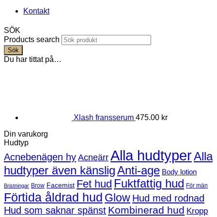
Kontakt
SÖK
Products search
Sök
Du har tittat på…
Xlash fransserum
475.00
kr
Din varukorg
Hudtyp
Alla hudtyper
Alla
Acnebenägen hy
Acneärr
hudtyper även känslig
Anti-age
Body lotion
Fuktfattig hud
Fet hud
Facemist
Brow
För män
Bristningar
Förtida åldrad hud
Glow
Hud med rodnad
Kombinerad hud
Hud som saknar spänst
Kropp