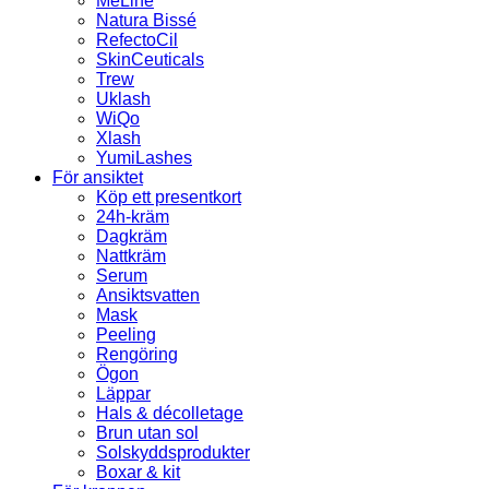
MeLine
Natura Bissé
RefectoCil
SkinCeuticals
Trew
Uklash
WiQo
Xlash
YumiLashes
För ansiktet
Köp ett presentkort
24h-kräm
Dagkräm
Nattkräm
Serum
Ansiktsvatten
Mask
Peeling
Rengöring
Ögon
Läppar
Hals & décolletage
Brun utan sol
Solskyddsprodukter
Boxar & kit