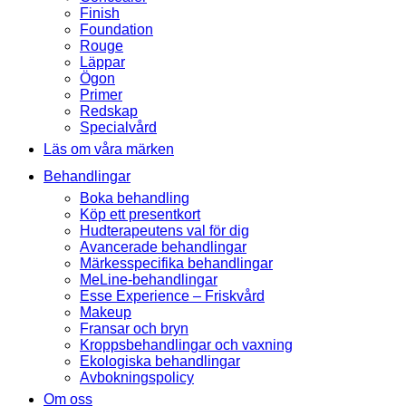
Finish
Foundation
Rouge
Läppar
Ögon
Primer
Redskap
Specialvård
Läs om våra märken
Behandlingar
Boka behandling
Köp ett presentkort
Hudterapeutens val för dig
Avancerade behandlingar
Märkesspecifika behandlingar
MeLine-behandlingar
Esse Experience – Friskvård
Makeup
Fransar och bryn
Kroppsbehandlingar och vaxning
Ekologiska behandlingar
Avbokningspolicy
Om oss