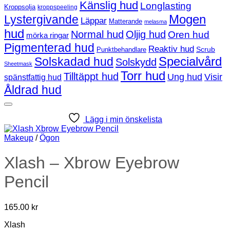
Känslig hud
Longlasting
Kroppsolja
kroppspeeling
Mogen
Lystergivande
Läppar
Matterande
melasma
hud
Normal hud
Oljig hud
Oren hud
mörka ringar
Pigmenterad hud
Reaktiv hud
Scrub
Punktbehandlare
Solskadad hud
Specialvård
Solskydd
Sheetmask
Torr hud
Tilltäppt hud
Ung hud
Visir
spänstfattig hud
Åldrad hud
Lägg i min önskelista
Makeup
/
Ögon
Xlash – Xbrow Eyebrow
Pencil
165.00
kr
Xlash