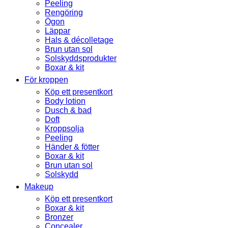
Peeling
Rengöring
Ögon
Läppar
Hals & décolletage
Brun utan sol
Solskyddsprodukter
Boxar & kit
För kroppen
Köp ett presentkort
Body lotion
Dusch & bad
Doft
Kroppsolja
Peeling
Händer & fötter
Boxar & kit
Brun utan sol
Solskydd
Makeup
Köp ett presentkort
Boxar & kit
Bronzer
Concealer