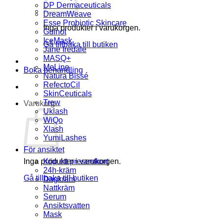
DP Dermaceuticals
DreamWeave
Esse Probiotic Skincare
Inga produkter i varukorgen.
Guinot
IceMask
Gå tillbaka till butiken
Jane Iredale
MASQ+
MeLine
Boka behandling
Natura Bissé
RefectoCil
SkinCeuticals
Trew
Varukorg
Uklash
WiQo
Xlash
YumiLashes
För ansiktet
Inga produkter i varukorgen.
Köp ett presentkort
24h-kräm
Gå tillbaka till butiken
Dagkräm
Nattkräm
Serum
Ansiktsvatten
Mask