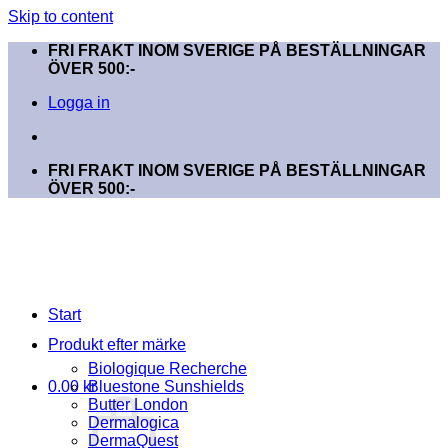
Skip to content
FRI FRAKT INOM SVERIGE PÅ BESTÄLLNINGAR
ÖVER 500:-
Logga in
FRI FRAKT INOM SVERIGE PÅ BESTÄLLNINGAR
ÖVER 500:-
Start
Produkt efter märke
Biologique Recherche
0.00
kr
Bluestone Sunshields
Butter London
Dermalogica
DermaQuest