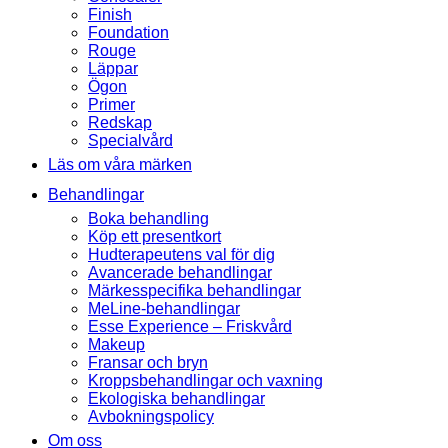
Finish
Foundation
Rouge
Läppar
Ögon
Primer
Redskap
Specialvård
Läs om våra märken
Behandlingar
Boka behandling
Köp ett presentkort
Hudterapeutens val för dig
Avancerade behandlingar
Märkesspecifika behandlingar
MeLine-behandlingar
Esse Experience – Friskvård
Makeup
Fransar och bryn
Kroppsbehandlingar och vaxning
Ekologiska behandlingar
Avbokningspolicy
Om oss