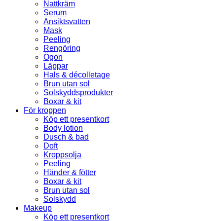
Nattkräm
Serum
Ansiktsvatten
Mask
Peeling
Rengöring
Ögon
Läppar
Hals & décolletage
Brun utan sol
Solskyddsprodukter
Boxar & kit
För kroppen
Köp ett presentkort
Body lotion
Dusch & bad
Doft
Kroppsolja
Peeling
Händer & fötter
Boxar & kit
Brun utan sol
Solskydd
Makeup
Köp ett presentkort