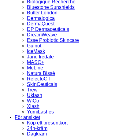
Biologique Recherche
Bluestone Sunshields
Butter London
Dermalogica
DermaQuest
DP Dermaceuticals
DreamWeave
Esse Probiotic Skincare
Guinot
IceMask
Jane Iredale
MASQ+
MeLine
Natura Bissé
RefectoCil
SkinCeuticals
Trew
Uklash
WiQo
Xlash
YumiLashes
För ansiktet
Köp ett presentkort
24h-kräm
Dagkräm