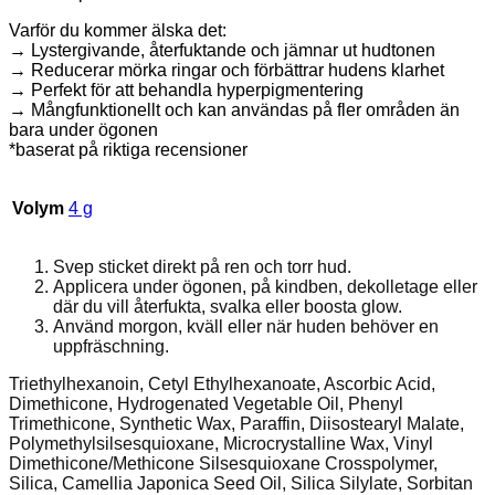
Varför du kommer älska det:
→ Lystergivande, återfuktande och jämnar ut hudtonen
→ Reducerar mörka ringar och förbättrar hudens klarhet
→ Perfekt för att behandla hyperpigmentering
→ Mångfunktionellt och kan användas på fler områden än
bara under ögonen
*baserat på riktiga recensioner
Volym
4 g
Svep sticket direkt på ren och torr hud.
Applicera under ögonen, på kindben, dekolletage eller
där du vill återfukta, svalka eller boosta glow.
Använd morgon, kväll eller när huden behöver en
uppfräschning.
Triethylhexanoin, Cetyl Ethylhexanoate, Ascorbic Acid,
Dimethicone, Hydrogenated Vegetable Oil, Phenyl
Trimethicone, Synthetic Wax, Paraffin, Diisostearyl Malate,
Polymethylsilsesquioxane, Microcrystalline Wax, Vinyl
Dimethicone/Methicone Silsesquioxane Crosspolymer,
Silica, Camellia Japonica Seed Oil, Silica Silylate, Sorbitan