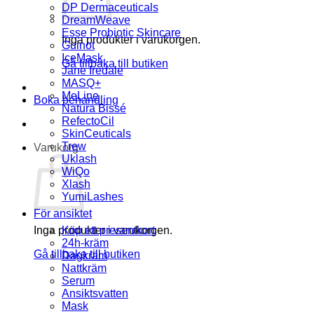
DP Dermaceuticals
DreamWeave
Esse Probiotic Skincare
Inga produkter i varukorgen.
Guinot
IceMask
Gå tillbaka till butiken
Jane Iredale
MASQ+
MeLine
Boka behandling
Natura Bissé
RefectoCil
SkinCeuticals
Trew
Varukorg
Uklash
WiQo
Xlash
YumiLashes
För ansiktet
Inga produkter i varukorgen.
Köp ett presentkort
24h-kräm
Gå tillbaka till butiken
Dagkräm
Nattkräm
Serum
Ansiktsvatten
Mask