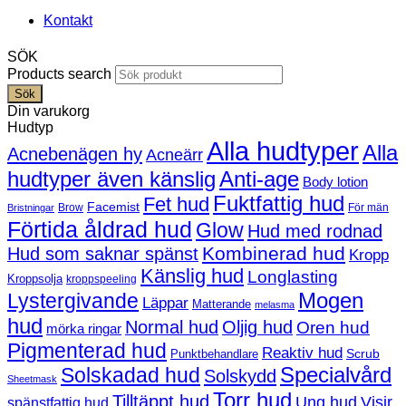
Kontakt
SÖK
Products search
Sök
Din varukorg
Hudtyp
Alla hudtyper
Alla
Acnebenägen hy
Acneärr
hudtyper även känslig
Anti-age
Body lotion
Fuktfattig hud
Fet hud
Facemist
Brow
För män
Bristningar
Förtida åldrad hud
Glow
Hud med rodnad
Kombinerad hud
Hud som saknar spänst
Kropp
Känslig hud
Longlasting
Kroppsolja
kroppspeeling
Mogen
Lystergivande
Läppar
Matterande
melasma
hud
Normal hud
Oljig hud
Oren hud
mörka ringar
Pigmenterad hud
Reaktiv hud
Scrub
Punktbehandlare
Solskadad hud
Specialvård
Solskydd
Sheetmask
Torr hud
Tilltäppt hud
Ung hud
Visir
spänstfattig hud