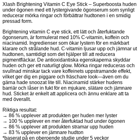
Xlash Brightening Vitamin C Eye Stick – Superboosta huden
under ögonen med ett lystergivande ögonserum som synligt
reducerar mörka ringar och förbättrar hudtonen i en smidig
pressad form.
Brightening vitamin C eye stick, ett lätt och återfuktande
ögonserum, är formulerat med 10% C-vitamin, koffein och
niacinamid. Ingredienser som ökar lystern för en märkbart
klarare och strålande hud. C-vitamin ljusar upp och jämnar ut
hudtonen, samtidigt som det hjälper till att reducera
pigmentfläckar. De antioxidantiska egenskaperna skyddar
huden och ger ett naturligt glow. Mörka ringar reduceras och
svullnad minskar tack vare koffeinets uppstramande effekt,
vilket ger dig en piggare och fräschare look—även om du
gärna hade snoozat lite till. Niacinamid stärker hudens
barriär och låser in fukt för en mjukare, slätare och jämnare
hud. Sticket är enkelt att applicera och ännu enklare att ta
med överallt.
Riktiga resultat:
→ 86 % upplever att produkten ger huden mer lyster
→ 100 % upplever en mer återfuktad hud under ögonen
→ 86 % upplever att produkten stramar upp huden
→ 83 % upplever en jämnare hudton
*baserat på en oberoende studie under 5 veckor