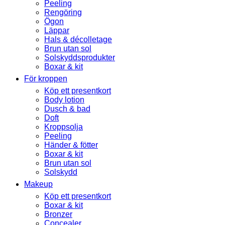
Peeling
Rengöring
Ögon
Läppar
Hals & décolletage
Brun utan sol
Solskyddsprodukter
Boxar & kit
För kroppen
Köp ett presentkort
Body lotion
Dusch & bad
Doft
Kroppsolja
Peeling
Händer & fötter
Boxar & kit
Brun utan sol
Solskydd
Makeup
Köp ett presentkort
Boxar & kit
Bronzer
Concealer