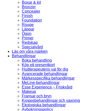
Boxar & kit
Bronzer
Concealer
Finish
Foundation
Rouge
Läppar
Ögon
Primer
Redskap
Specialvård
Läs om våra märken
Behandlingar
Boka behandling
Köp ett presentkort
Hudterapeutens val för dig
Avancerade behandlingar
Märkesspecifika behandlingar
MeLine-behandlingar
Esse Experience – Friskvård
Makeup
Fransar och bryn
Kroppsbehandlingar och vaxning
Ekologiska behandlingar
Avbokningspolicy