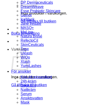
DP Dermaceuticals
DreamWeave
Esse Probiotic Skincare
Inga produkter i varukorgen.
Guinot
IceMask
Gå tillbaka till butiken
Jane Iredale
MASQ+
MeLine
Boka behandling
Natura Bissé
RefectoCil
SkinCeuticals
Trew
Varukorg
Uklash
WiQo
Xlash
YumiLashes
För ansiktet
Inga produkter i varukorgen.
Köp ett presentkort
24h-kräm
Gå tillbaka till butiken
Dagkräm
Nattkräm
Serum
Ansiktsvatten
Mask