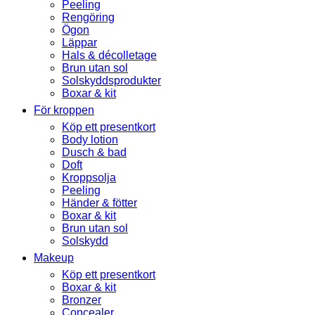
Peeling
Rengöring
Ögon
Läppar
Hals & décolletage
Brun utan sol
Solskyddsprodukter
Boxar & kit
För kroppen
Köp ett presentkort
Body lotion
Dusch & bad
Doft
Kroppsolja
Peeling
Händer & fötter
Boxar & kit
Brun utan sol
Solskydd
Makeup
Köp ett presentkort
Boxar & kit
Bronzer
Concealer