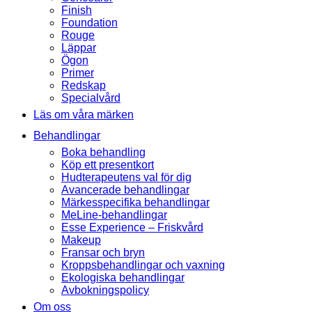
Finish
Foundation
Rouge
Läppar
Ögon
Primer
Redskap
Specialvård
Läs om våra märken
Behandlingar
Boka behandling
Köp ett presentkort
Hudterapeutens val för dig
Avancerade behandlingar
Märkesspecifika behandlingar
MeLine-behandlingar
Esse Experience – Friskvård
Makeup
Fransar och bryn
Kroppsbehandlingar och vaxning
Ekologiska behandlingar
Avbokningspolicy
Om oss