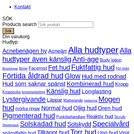
Kontakt
SÖK
Products search
Sök
Din varukorg
Hudtyp
Alla hudtyper
Alla
Acnebenägen hy
Acneärr
hudtyper även känslig
Anti-age
Body lotion
Fuktfattig hud
Fet hud
Facemist
Brow
För män
Bristningar
Förtida åldrad hud
Glow
Hud med rodnad
Kombinerad hud
Hud som saknar spänst
Kropp
Känslig hud
Longlasting
Kroppsolja
kroppspeeling
Mogen
Lystergivande
Läppar
Matterande
melasma
hud
Normal hud
Oljig hud
Oren hud
mörka ringar
Pigmenterad hud
Reaktiv hud
Scrub
Punktbehandlare
Solskadad hud
Specialvård
Solskydd
Sheetmask
Torr hud
Tilltäppt hud
Ung hud
Visir
spänstfattig hud