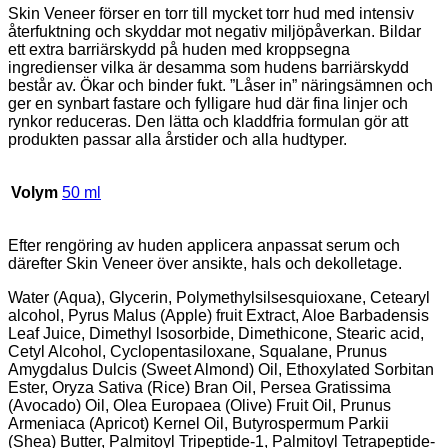
Skin Veneer förser en torr till mycket torr hud med intensiv
återfuktning och skyddar mot negativ miljöpåverkan. Bildar
ett extra barriärskydd på huden med kroppsegna
ingredienser vilka är desamma som hudens barriärskydd
består av. Ökar och binder fukt. ”Låser in” näringsämnen och
ger en synbart fastare och fylligare hud där fina linjer och
rynkor reduceras. Den lätta och kladdfria formulan gör att
produkten passar alla årstider och alla hudtyper.
Volym
50 ml
Efter rengöring av huden applicera anpassat serum och
därefter Skin Veneer över ansikte, hals och dekolletage.
Water (Aqua), Glycerin, Polymethylsilsesquioxane, Cetearyl
alcohol, Pyrus Malus (Apple) fruit Extract, Aloe Barbadensis
Leaf Juice, Dimethyl lsosorbide, Dimethicone, Stearic acid,
Cetyl Alcohol, Cyclopentasiloxane, Squalane, Prunus
Amygdalus Dulcis (Sweet Almond) Oil, Ethoxylated Sorbitan
Ester, Oryza Sativa (Rice) Bran Oil, Persea Gratissima
(Avocado) Oil, Olea Europaea (Olive) Fruit Oil, Prunus
Armeniaca (Apricot) Kernel Oil, Butyrospermum Parkii
(Shea) Butter, Palmitoyl Tripeptide-1, Palmitoyl Tetrapeptide-