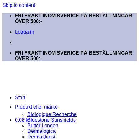
Skip to content
FRI FRAKT INOM SVERIGE PÅ BESTÄLLNINGAR
ÖVER 500:-
Logga in
FRI FRAKT INOM SVERIGE PÅ BESTÄLLNINGAR
ÖVER 500:-
Start
Produkt efter märke
Biologique Recherche
0.00
kr
Bluestone Sunshields
Butter London
Dermalogica
DermaQuest