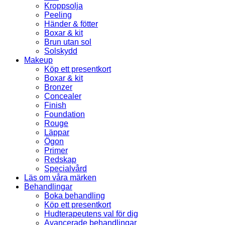
Kroppsolja
Peeling
Händer & fötter
Boxar & kit
Brun utan sol
Solskydd
Makeup
Köp ett presentkort
Boxar & kit
Bronzer
Concealer
Finish
Foundation
Rouge
Läppar
Ögon
Primer
Redskap
Specialvård
Läs om våra märken
Behandlingar
Boka behandling
Köp ett presentkort
Hudterapeutens val för dig
Avancerade behandlingar