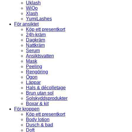
Uklash
WiQo
Xlash
YumiLashes
För ansiktet
Köp ett presentkort
24h-kräm
Dagkräm
Nattkräm
Serum
Ansiktsvatten
Mask
Peeling
Rengöring
Ögon
Läppar
Hals & décolletage
Brun utan sol
Solskyddsprodukter
Boxar & kit
För kroppen
Köp ett presentkort
Body lotion
Dusch & bad
Doft