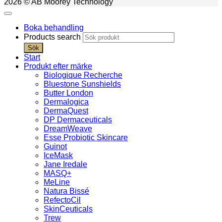
2026 © AB Moorey Technology
Boka behandling
Products search
Sök
Start
Produkt efter märke
Biologique Recherche
Bluestone Sunshields
Butter London
Dermalogica
DermaQuest
DP Dermaceuticals
DreamWeave
Esse Probiotic Skincare
Guinot
IceMask
Jane Iredale
MASQ+
MeLine
Natura Bissé
RefectoCil
SkinCeuticals
Trew