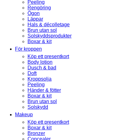
Peeling
Rengöring
Ögon
Läppar
Hals & décolletage
Brun utan sol
Solskyddsprodukter
Boxar & kit
För kroppen
Köp ett presentkort
Body lotion
Dusch & bad
Doft
Kroppsolja
Peeling
Händer & fötter
Boxar & kit
Brun utan sol
Solskydd
Makeup
Köp ett presentkort
Boxar & kit
Bronzer
Concealer