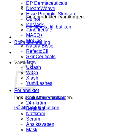
DP Dermaceuticals
DreamWeave
Esse Probiotic Skincare
Inga produkter i varukorgen.
Guinot
IceMask
Gå tillbaka till butiken
Jane Iredale
MASQ+
MeLine
Boka behandling
Natura Bissé
RefectoCil
SkinCeuticals
Trew
Varukorg
Uklash
WiQo
Xlash
YumiLashes
För ansiktet
Inga produkter i varukorgen.
Köp ett presentkort
24h-kräm
Gå tillbaka till butiken
Dagkräm
Nattkräm
Serum
Ansiktsvatten
Mask