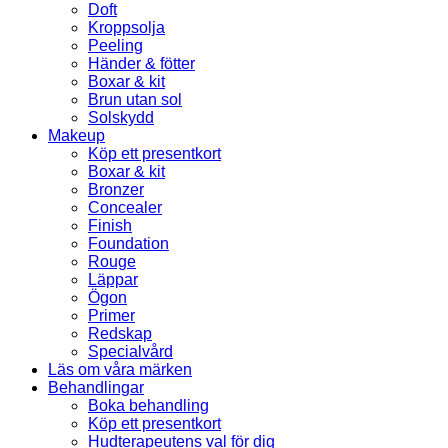
Doft
Kroppsolja
Peeling
Händer & fötter
Boxar & kit
Brun utan sol
Solskydd
Makeup
Köp ett presentkort
Boxar & kit
Bronzer
Concealer
Finish
Foundation
Rouge
Läppar
Ögon
Primer
Redskap
Specialvård
Läs om våra märken
Behandlingar
Boka behandling
Köp ett presentkort
Hudterapeutens val för dig