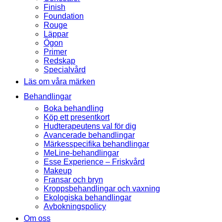
Finish
Foundation
Rouge
Läppar
Ögon
Primer
Redskap
Specialvård
Läs om våra märken
Behandlingar
Boka behandling
Köp ett presentkort
Hudterapeutens val för dig
Avancerade behandlingar
Märkesspecifika behandlingar
MeLine-behandlingar
Esse Experience – Friskvård
Makeup
Fransar och bryn
Kroppsbehandlingar och vaxning
Ekologiska behandlingar
Avbokningspolicy
Om oss