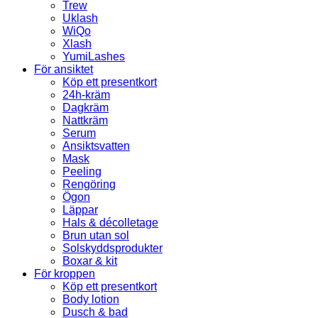
Trew
Uklash
WiQo
Xlash
YumiLashes
För ansiktet
Köp ett presentkort
24h-kräm
Dagkräm
Nattkräm
Serum
Ansiktsvatten
Mask
Peeling
Rengöring
Ögon
Läppar
Hals & décolletage
Brun utan sol
Solskyddsprodukter
Boxar & kit
För kroppen
Köp ett presentkort
Body lotion
Dusch & bad