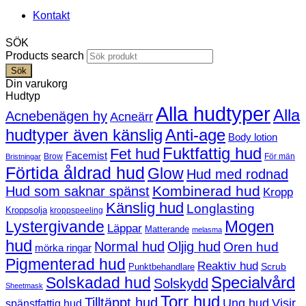
Kontakt
SÖK
Products search
Sök
Din varukorg
Hudtyp
Alla hudtyper
Alla
Acnebenägen hy
Acneärr
hudtyper även känslig
Anti-age
Body lotion
Fuktfattig hud
Fet hud
Facemist
Brow
För män
Bristningar
Förtida åldrad hud
Glow
Hud med rodnad
Kombinerad hud
Hud som saknar spänst
Kropp
Känslig hud
Longlasting
Kroppsolja
kroppspeeling
Mogen
Lystergivande
Läppar
Matterande
melasma
hud
Normal hud
Oljig hud
Oren hud
mörka ringar
Pigmenterad hud
Reaktiv hud
Scrub
Punktbehandlare
Solskadad hud
Specialvård
Solskydd
Sheetmask
Torr hud
Tilltäppt hud
Ung hud
Visir
spänstfattig hud