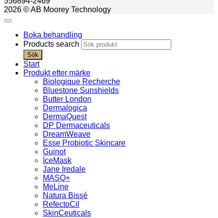
556894-2469
2026 © AB Moorey Technology
Boka behandling
Products search
Sök
Start
Produkt efter märke
Biologique Recherche
Bluestone Sunshields
Butter London
Dermalogica
DermaQuest
DP Dermaceuticals
DreamWeave
Esse Probiotic Skincare
Guinot
IceMask
Jane Iredale
MASQ+
MeLine
Natura Bissé
RefectoCil
SkinCeuticals