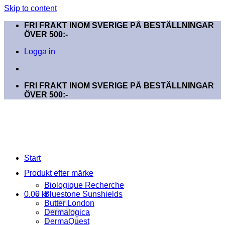
Skip to content
FRI FRAKT INOM SVERIGE PÅ BESTÄLLNINGAR
ÖVER 500:-
Logga in
FRI FRAKT INOM SVERIGE PÅ BESTÄLLNINGAR
ÖVER 500:-
Start
Produkt efter märke
Biologique Recherche
0.00
kr
Bluestone Sunshields
Butter London
Dermalogica
DermaQuest