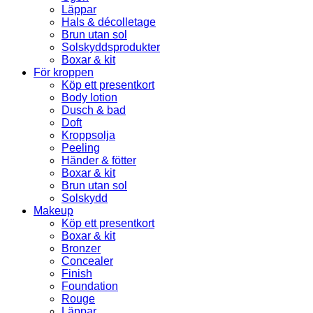
Läppar
Hals & décolletage
Brun utan sol
Solskyddsprodukter
Boxar & kit
För kroppen
Köp ett presentkort
Body lotion
Dusch & bad
Doft
Kroppsolja
Peeling
Händer & fötter
Boxar & kit
Brun utan sol
Solskydd
Makeup
Köp ett presentkort
Boxar & kit
Bronzer
Concealer
Finish
Foundation
Rouge
Läppar