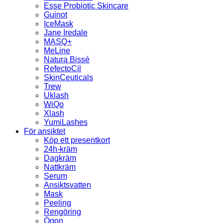
Esse Probiotic Skincare
Guinot
IceMask
Jane Iredale
MASQ+
MeLine
Natura Bissé
RefectoCil
SkinCeuticals
Trew
Uklash
WiQo
Xlash
YumiLashes
För ansiktet
Köp ett presentkort
24h-kräm
Dagkräm
Nattkräm
Serum
Ansiktsvatten
Mask
Peeling
Rengöring
Ögon