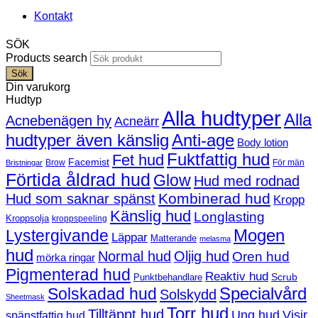
Kontakt
SÖK
Products search
Sök
Din varukorg
Hudtyp
Alla hudtyper
Alla
Acnebenägen hy
Acneärr
hudtyper även känslig
Anti-age
Body lotion
Fuktfattig hud
Fet hud
Facemist
Brow
För män
Bristningar
Förtida åldrad hud
Glow
Hud med rodnad
Kombinerad hud
Hud som saknar spänst
Kropp
Känslig hud
Longlasting
Kroppsolja
kroppspeeling
Mogen
Lystergivande
Läppar
Matterande
melasma
hud
Normal hud
Oljig hud
Oren hud
mörka ringar
Pigmenterad hud
Reaktiv hud
Scrub
Punktbehandlare
Solskadad hud
Specialvård
Solskydd
Sheetmask
Torr hud
Tilltäppt hud
Ung hud
Visir
spänstfattig hud