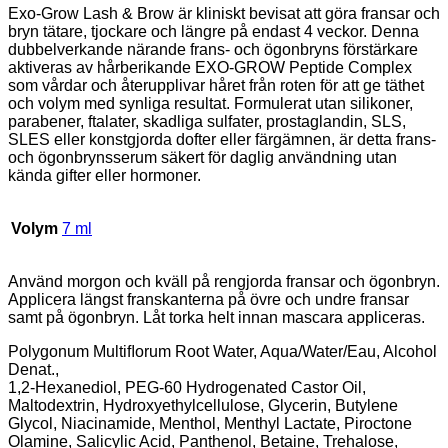
Exo-Grow Lash & Brow är kliniskt bevisat att göra fransar och
bryn tätare, tjockare och längre på endast 4 veckor. Denna
dubbelverkande närande frans- och ögonbryns förstärkare
aktiveras av hårberikande EXO-GROW Peptide Complex
som vårdar och återupplivar håret från roten för att ge täthet
och volym med synliga resultat. Formulerat utan silikoner,
parabener, ftalater, skadliga sulfater, prostaglandin, SLS,
SLES eller konstgjorda dofter eller färgämnen, är detta frans-
och ögonbrynsserum säkert för daglig användning utan
kända gifter eller hormoner.
Volym
7 ml
Använd morgon och kväll på rengjorda fransar och ögonbryn.
Applicera längst franskanterna på övre och undre fransar
samt på ögonbryn. Låt torka helt innan mascara appliceras.
Polygonum Multiﬂorum Root Water, Aqua/Water/Eau, Alcohol
Denat.,
1,2-Hexanediol, PEG-60 Hydrogenated Castor Oil,
Maltodextrin, Hydroxyethylcellulose, Glycerin, Butylene
Glycol, Niacinamide, Menthol, Menthyl Lactate, Piroctone
Olamine, Salicylic Acid, Panthenol, Betaine, Trehalose,