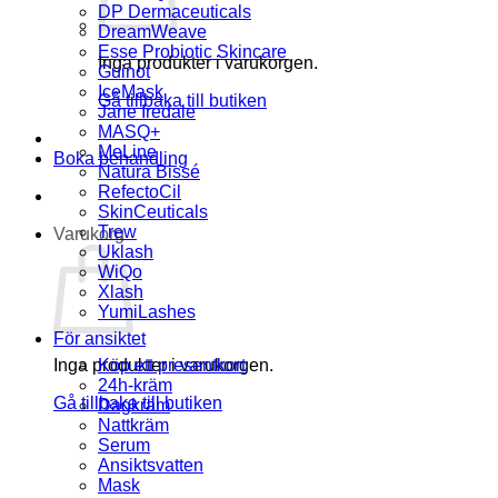
DP Dermaceuticals
DreamWeave
Esse Probiotic Skincare
Inga produkter i varukorgen.
Guinot
IceMask
Gå tillbaka till butiken
Jane Iredale
MASQ+
MeLine
Boka behandling
Natura Bissé
RefectoCil
SkinCeuticals
Trew
Varukorg
Uklash
WiQo
Xlash
YumiLashes
För ansiktet
Inga produkter i varukorgen.
Köp ett presentkort
24h-kräm
Gå tillbaka till butiken
Dagkräm
Nattkräm
Serum
Ansiktsvatten
Mask