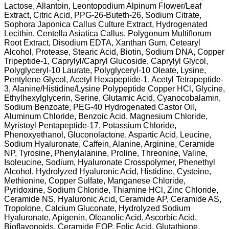
Lactose, Allantoin, Leontopodium Alpinum Flower/Leaf
Extract, Citric Acid, PPG-26-Buteth-26, Sodium Citrate,
Sophora Japonica Callus Culture Extract, Hydrogenated
Lecithin, Centella Asiatica Callus, Polygonum Multiﬂorum
Root Extract, Disodium EDTA, Xanthan Gum, Cetearyl
Alcohol, Protease, Stearic Acid, Biotin, Sodium DNA, Copper
Tripeptide-1, Caprylyl/Capryl Glucoside, Caprylyl Glycol,
Polyglyceryl-10 Laurate, Polyglyceryl-10 Oleate, Lysine,
Pentylene Glycol, Acetyl Hexapeptide-1, Acetyl Tetrapeptide-
3, Alanine/Histidine/Lysine Polypeptide Copper HCl, Glycine,
Ethylhexylglycerin, Serine, Glutamic Acid, Cyanocobalamin,
Sodium Benzoate, PEG-40 Hydrogenated Castor Oil,
Aluminum Chloride, Benzoic Acid, Magnesium Chloride,
Myristoyl Pentapeptide-17, Potassium Chloride,
Phenoxyethanol, Gluconolactone, Aspartic Acid, Leucine,
Sodium Hyaluronate, Caffein, Alanine, Arginine, Ceramide
NP, Tyrosine, Phenylalanine, Proline, Threonine, Valine,
Isoleucine, Sodium, Hyaluronate Crosspolymer, Phenethyl
Alcohol, Hydrolyzed Hyaluronic Acid, Histidine, Cysteine,
Methionine, Copper Sulfate, Manganese Chloride,
Pyridoxine, Sodium Chloride, Thiamine HCl, Zinc Chloride,
Ceramide NS, Hyaluronic Acid, Ceramide AP, Ceramide AS,
Tropolone, Calcium Gluconate, Hydrolyzed Sodium
Hyaluronate, Apigenin, Oleanolic Acid, Ascorbic Acid,
Bioﬂavonoids, Ceramide EOP, Folic Acid, Glutathione,