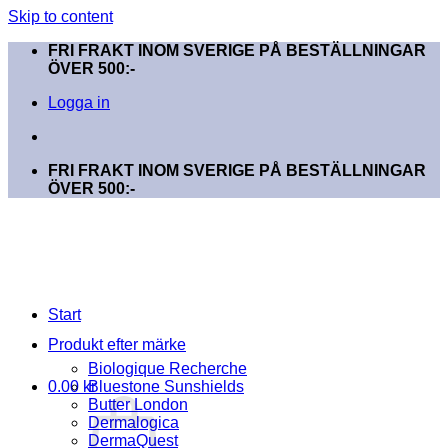
Skip to content
FRI FRAKT INOM SVERIGE PÅ BESTÄLLNINGAR
ÖVER 500:-
Logga in
FRI FRAKT INOM SVERIGE PÅ BESTÄLLNINGAR
ÖVER 500:-
Start
Produkt efter märke
Biologique Recherche
0.00
kr
Bluestone Sunshields
Butter London
Dermalogica
DermaQuest