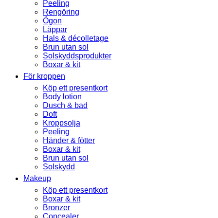
Peeling
Rengöring
Ögon
Läppar
Hals & décolletage
Brun utan sol
Solskyddsprodukter
Boxar & kit
För kroppen
Köp ett presentkort
Body lotion
Dusch & bad
Doft
Kroppsolja
Peeling
Händer & fötter
Boxar & kit
Brun utan sol
Solskydd
Makeup
Köp ett presentkort
Boxar & kit
Bronzer
Concealer