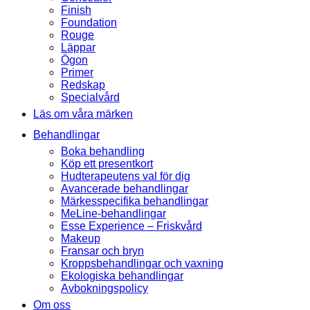
Finish
Foundation
Rouge
Läppar
Ögon
Primer
Redskap
Specialvård
Läs om våra märken
Behandlingar
Boka behandling
Köp ett presentkort
Hudterapeutens val för dig
Avancerade behandlingar
Märkesspecifika behandlingar
MeLine-behandlingar
Esse Experience – Friskvård
Makeup
Fransar och bryn
Kroppsbehandlingar och vaxning
Ekologiska behandlingar
Avbokningspolicy
Om oss