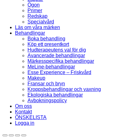
Ögon
Primer
Redskap
Specialvård
Läs om våra märken
Behandlingar
Boka behandling
Köp ett presentkort
Hudterapeutens val för dig
Avancerade behandlingar
Märkesspecifika behandlingar
MeLine-behandlingar
Esse Experience – Friskvård
Makeup
Fransar och bryn
Kroppsbehandlingar och vaxning
Ekologiska behandlingar
Avbokningspolicy
Om oss
Kontakt
ÖNSKELISTA
Logga in