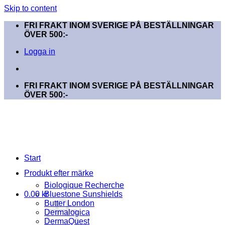
Skip to content
FRI FRAKT INOM SVERIGE PÅ BESTÄLLNINGAR
ÖVER 500:-
Logga in
FRI FRAKT INOM SVERIGE PÅ BESTÄLLNINGAR
ÖVER 500:-
Start
Produkt efter märke
Biologique Recherche
0.00
kr
Bluestone Sunshields
Butter London
Dermalogica
DermaQuest