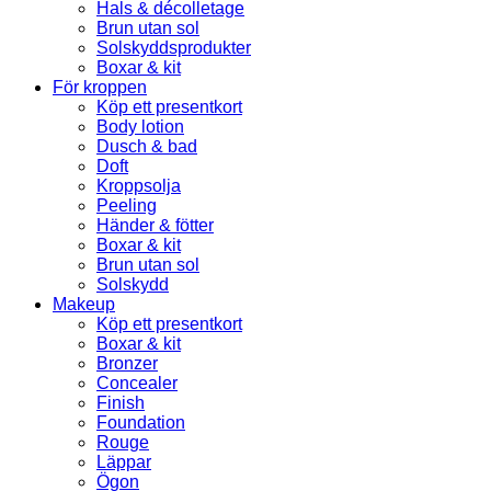
Hals & décolletage
Brun utan sol
Solskyddsprodukter
Boxar & kit
För kroppen
Köp ett presentkort
Body lotion
Dusch & bad
Doft
Kroppsolja
Peeling
Händer & fötter
Boxar & kit
Brun utan sol
Solskydd
Makeup
Köp ett presentkort
Boxar & kit
Bronzer
Concealer
Finish
Foundation
Rouge
Läppar
Ögon