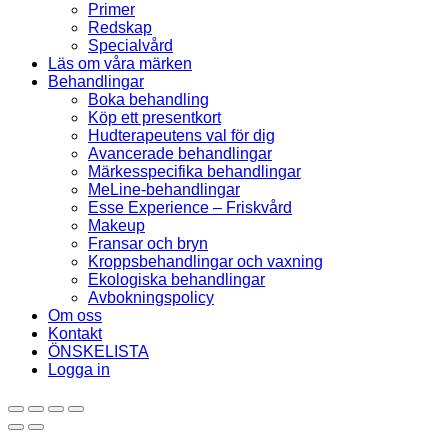
Primer
Redskap
Specialvård
Läs om våra märken
Behandlingar
Boka behandling
Köp ett presentkort
Hudterapeutens val för dig
Avancerade behandlingar
Märkesspecifika behandlingar
MeLine-behandlingar
Esse Experience – Friskvård
Makeup
Fransar och bryn
Kroppsbehandlingar och vaxning
Ekologiska behandlingar
Avbokningspolicy
Om oss
Kontakt
ÖNSKELISTA
Logga in