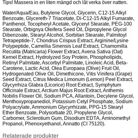
Tips! Massera in en liten mängd och låt verka över natten.
Water/Aqua/Eau, Butylene Glycol, Glycerin, C12-15 Alkyl
Benzoate, Glycereth-7 Triacetate, Di-C12-15 Alkyl Fumarate,
Panthenol, Tocopheryl Acetate, Glyceryl Stearate, PEG-100
Stearate, Orbignya Oleifera Seed Oil, Dipropylene Glycol
Dibenzoate, Stearyl Alcohol, Sorbitan Stearate, Palmitoyl
Tetrapeptide-7, Chondrus Crispus Extract, Arginine/Lysine
Polypeptide, Camellia Sinensis Leaf Extract, Chamomilla
Recutita (Matricaria) Flower Extract, Avena Sativa (Oat)
Kernel Extract, Hydrolyzed Soy Protein, Phospholipids,
Retinyl Palmitate, Ascorbyl Palmitate, Linoleic Acid, Beta-
Carotene, Lactic Acid, Olea Europaea (Olive) Fruit Oil,
Hydrogenated Olive Oil, Dimethicone, Vitis Vinifera (Grape)
Seed Extract, Citrus Medica Limonum (Lemon) Peel Extract,
Glycyrrhiza Glabra (Licorice) Root Extract, Symphytum
Officinale Extract, Arctium Majus Root Extract, Anthemis
Nobilis Flower Oil, Sodium PCA, Allantoin, Decylene Glycol,
Menthoxypropanediol, Potassium Cetyl Phosphate, Sodium
Polyacrylate, Ammonium Glycyrrhizate, PPG-15 Stearyl
Ether Benzoate, Polysorbate 20, Propylene Glycol,
Carbomer, Sclerotium Gum, Disodium EDTA, Aminomethyl
Propanol, Phenoxyethanol, Annatto (CI 75120).
Relaterade produkter