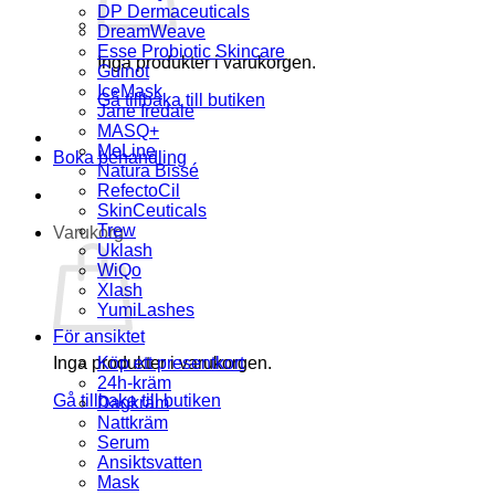
DP Dermaceuticals
DreamWeave
Esse Probiotic Skincare
Inga produkter i varukorgen.
Guinot
IceMask
Gå tillbaka till butiken
Jane Iredale
MASQ+
MeLine
Boka behandling
Natura Bissé
RefectoCil
SkinCeuticals
Trew
Varukorg
Uklash
WiQo
Xlash
YumiLashes
För ansiktet
Inga produkter i varukorgen.
Köp ett presentkort
24h-kräm
Gå tillbaka till butiken
Dagkräm
Nattkräm
Serum
Ansiktsvatten
Mask