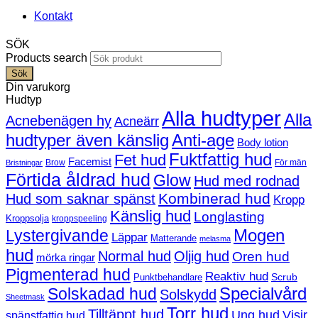
Kontakt
SÖK
Products search
Sök
Din varukorg
Hudtyp
Alla hudtyper
Alla
Acnebenägen hy
Acneärr
hudtyper även känslig
Anti-age
Body lotion
Fuktfattig hud
Fet hud
Facemist
Brow
För män
Bristningar
Förtida åldrad hud
Glow
Hud med rodnad
Kombinerad hud
Hud som saknar spänst
Kropp
Känslig hud
Longlasting
Kroppsolja
kroppspeeling
Mogen
Lystergivande
Läppar
Matterande
melasma
hud
Normal hud
Oljig hud
Oren hud
mörka ringar
Pigmenterad hud
Reaktiv hud
Scrub
Punktbehandlare
Solskadad hud
Specialvård
Solskydd
Sheetmask
Torr hud
Tilltäppt hud
Ung hud
Visir
spänstfattig hud