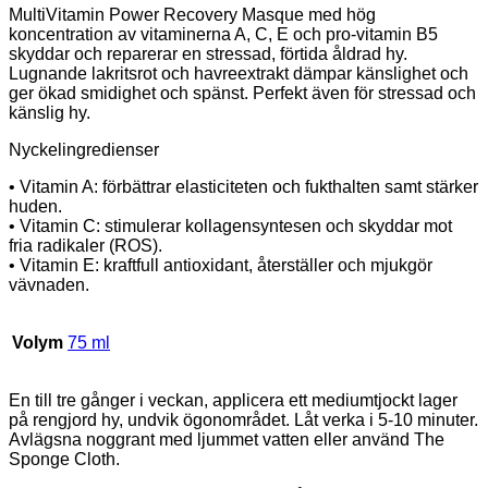
MultiVitamin Power Recovery Masque med hög
koncentration av vitaminerna A, C, E och pro-vitamin B5
skyddar och reparerar en stressad, förtida åldrad hy.
Lugnande lakritsrot och havreextrakt dämpar känslighet och
ger ökad smidighet och spänst. Perfekt även för stressad och
känslig hy.
Nyckelingredienser
• Vitamin A: förbättrar elasticiteten och fukthalten samt stärker
huden.
• Vitamin C: stimulerar kollagensyntesen och skyddar mot
fria radikaler (ROS).
• Vitamin E: kraftfull antioxidant, återställer och mjukgör
vävnaden.
Volym
75 ml
En till tre gånger i veckan, applicera ett mediumtjockt lager
på rengjord hy, undvik ögonområdet. Låt verka i 5-10 minuter.
Avlägsna noggrant med ljummet vatten eller använd The
Sponge Cloth.