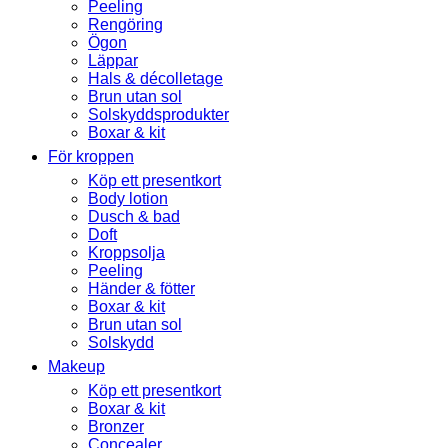
Peeling
Rengöring
Ögon
Läppar
Hals & décolletage
Brun utan sol
Solskyddsprodukter
Boxar & kit
För kroppen
Köp ett presentkort
Body lotion
Dusch & bad
Doft
Kroppsolja
Peeling
Händer & fötter
Boxar & kit
Brun utan sol
Solskydd
Makeup
Köp ett presentkort
Boxar & kit
Bronzer
Concealer