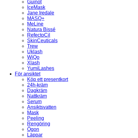
Guinot
IceMask
Jane Iredale
MASQ+
MeLine
Natura Bissé
RefectoCil
SkinCeuticals
Trew
Uklash
WiQo
Xlash
YumiLashes
För ansiktet
Köp ett presentkort
24h-kräm
Dagkräm
Nattkräm
Serum
Ansiktsvatten
Mask
Peeling
Rengöring
Ögon
Läppar