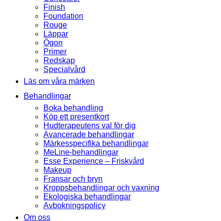
Finish
Foundation
Rouge
Läppar
Ögon
Primer
Redskap
Specialvård
Läs om våra märken
Behandlingar
Boka behandling
Köp ett presentkort
Hudterapeutens val för dig
Avancerade behandlingar
Märkesspecifika behandlingar
MeLine-behandlingar
Esse Experience – Friskvård
Makeup
Fransar och bryn
Kroppsbehandlingar och vaxning
Ekologiska behandlingar
Avbokningspolicy
Om oss