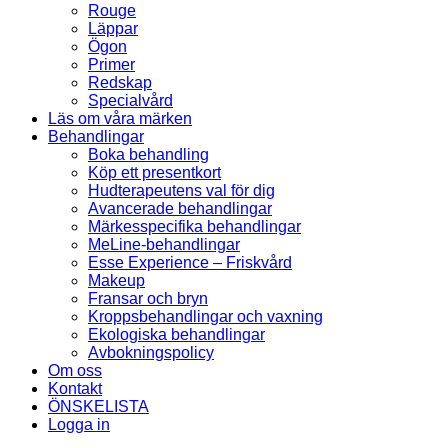
Rouge
Läppar
Ögon
Primer
Redskap
Specialvård
Läs om våra märken
Behandlingar
Boka behandling
Köp ett presentkort
Hudterapeutens val för dig
Avancerade behandlingar
Märkesspecifika behandlingar
MeLine-behandlingar
Esse Experience – Friskvård
Makeup
Fransar och bryn
Kroppsbehandlingar och vaxning
Ekologiska behandlingar
Avbokningspolicy
Om oss
Kontakt
ÖNSKELISTA
Logga in