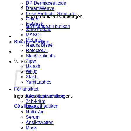
DP Dermaceuticals
DreamWeave
Esse Probiotic Skincare
Inga produkter i varukorgen.
Guinot
IceMask
Gå tillbaka till butiken
Jane Iredale
MASQ+
MeLine
Boka behandling
Natura Bissé
RefectoCil
SkinCeuticals
Trew
Varukorg
Uklash
WiQo
Xlash
YumiLashes
För ansiktet
Inga produkter i varukorgen.
Köp ett presentkort
24h-kräm
Gå tillbaka till butiken
Dagkräm
Nattkräm
Serum
Ansiktsvatten
Mask