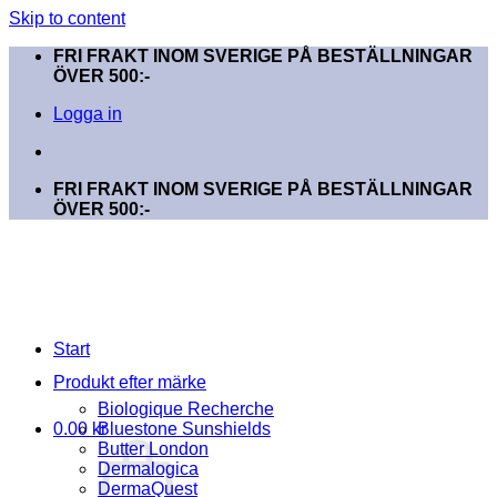
Skip to content
FRI FRAKT INOM SVERIGE PÅ BESTÄLLNINGAR
ÖVER 500:-
Logga in
FRI FRAKT INOM SVERIGE PÅ BESTÄLLNINGAR
ÖVER 500:-
Start
Produkt efter märke
Biologique Recherche
0.00
kr
Bluestone Sunshields
Butter London
Dermalogica
DermaQuest