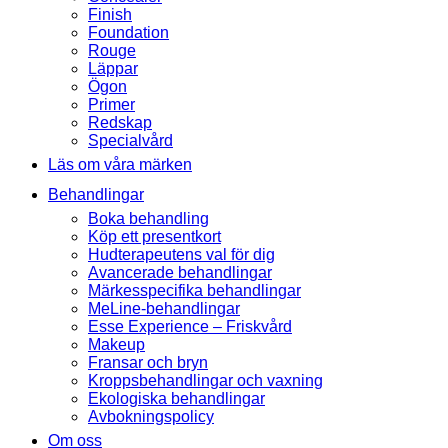
Finish
Foundation
Rouge
Läppar
Ögon
Primer
Redskap
Specialvård
Läs om våra märken
Behandlingar
Boka behandling
Köp ett presentkort
Hudterapeutens val för dig
Avancerade behandlingar
Märkesspecifika behandlingar
MeLine-behandlingar
Esse Experience – Friskvård
Makeup
Fransar och bryn
Kroppsbehandlingar och vaxning
Ekologiska behandlingar
Avbokningspolicy
Om oss