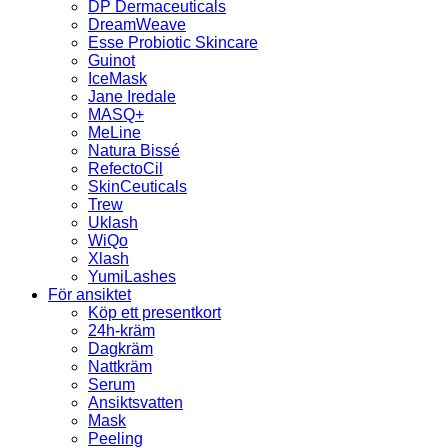
DP Dermaceuticals
DreamWeave
Esse Probiotic Skincare
Guinot
IceMask
Jane Iredale
MASQ+
MeLine
Natura Bissé
RefectoCil
SkinCeuticals
Trew
Uklash
WiQo
Xlash
YumiLashes
För ansiktet
Köp ett presentkort
24h-kräm
Dagkräm
Nattkräm
Serum
Ansiktsvatten
Mask
Peeling