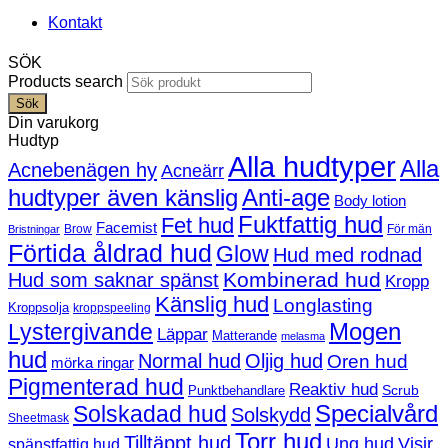
Kontakt
SÖK
Products search
Sök
Din varukorg
Hudtyp
Alla hudtyper
Alla
Acnebenägen hy
Acneärr
hudtyper även känslig
Anti-age
Body lotion
Fuktfattig hud
Fet hud
Facemist
Brow
För män
Bristningar
Förtida åldrad hud
Glow
Hud med rodnad
Kombinerad hud
Hud som saknar spänst
Kropp
Känslig hud
Longlasting
Kroppsolja
kroppspeeling
Mogen
Lystergivande
Läppar
Matterande
melasma
hud
Normal hud
Oljig hud
Oren hud
mörka ringar
Pigmenterad hud
Reaktiv hud
Scrub
Punktbehandlare
Solskadad hud
Specialvård
Solskydd
Sheetmask
Torr hud
Tilltäppt hud
Ung hud
Visir
spänstfattig hud