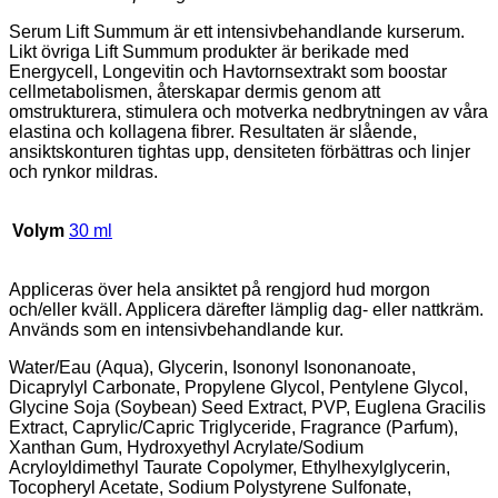
Serum Lift Summum är ett intensivbehandlande kurserum.
Likt övriga Lift Summum produkter är berikade med
Energycell, Longevitin och Havtornsextrakt som boostar
cellmetabolismen, återskapar dermis genom att
omstrukturera, stimulera och motverka nedbrytningen av våra
elastina och kollagena fibrer. Resultaten är slående,
ansiktskonturen tightas upp, densiteten förbättras och linjer
och rynkor mildras.
Volym
30 ml
Appliceras över hela ansiktet på rengjord hud morgon
och/eller kväll. Applicera därefter lämplig dag- eller nattkräm.
Används som en intensivbehandlande kur.
Water/Eau (Aqua), Glycerin, Isononyl Isononanoate,
Dicaprylyl Carbonate, Propylene Glycol, Pentylene Glycol,
Glycine Soja (Soybean) Seed Extract, PVP, Euglena Gracilis
Extract, Caprylic/Capric Triglyceride, Fragrance (Parfum),
Xanthan Gum, Hydroxyethyl Acrylate/Sodium
Acryloyldimethyl Taurate Copolymer, Ethylhexylglycerin,
Tocopheryl Acetate, Sodium Polystyrene Sulfonate,