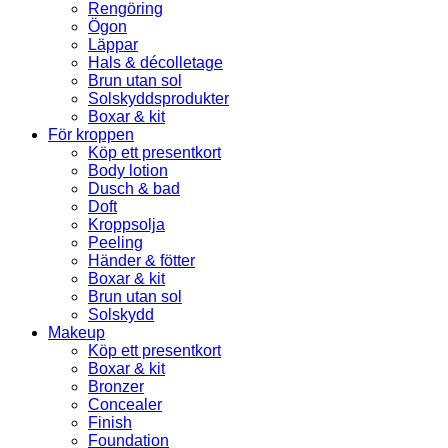
Rengöring
Ögon
Läppar
Hals & décolletage
Brun utan sol
Solskyddsprodukter
Boxar & kit
För kroppen
Köp ett presentkort
Body lotion
Dusch & bad
Doft
Kroppsolja
Peeling
Händer & fötter
Boxar & kit
Brun utan sol
Solskydd
Makeup
Köp ett presentkort
Boxar & kit
Bronzer
Concealer
Finish
Foundation