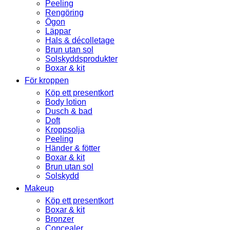
Peeling
Rengöring
Ögon
Läppar
Hals & décolletage
Brun utan sol
Solskyddsprodukter
Boxar & kit
För kroppen
Köp ett presentkort
Body lotion
Dusch & bad
Doft
Kroppsolja
Peeling
Händer & fötter
Boxar & kit
Brun utan sol
Solskydd
Makeup
Köp ett presentkort
Boxar & kit
Bronzer
Concealer