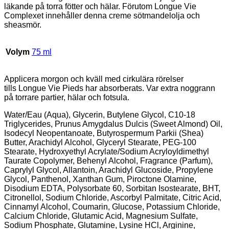
läkande på torra fötter och hälar. Förutom Longue Vie
Complexet innehåller denna creme sötmandelolja och
sheasmör.
Volym
75 ml
Applicera morgon och kväll med cirkulära rörelser
tills Longue Vie Pieds har absorberats. Var extra noggrann
på torrare partier, hälar och fotsula.
Water/Eau (Aqua), Glycerin, Butylene Glycol, C10-18
Triglycerides, Prunus Amygdalus Dulcis (Sweet Almond) Oil,
Isodecyl Neopentanoate, Butyrospermum Parkii (Shea)
Butter, Arachidyl Alcohol, Glyceryl Stearate, PEG-100
Stearate, Hydroxyethyl Acrylate/Sodium Acryloyldimethyl
Taurate Copolymer, Behenyl Alcohol, Fragrance (Parfum),
Caprylyl Glycol, Allantoin, Arachidyl Glucoside, Propylene
Glycol, Panthenol, Xanthan Gum, Piroctone Olamine,
Disodium EDTA, Polysorbate 60, Sorbitan Isostearate, BHT,
Citronellol, Sodium Chloride, Ascorbyl Palmitate, Citric Acid,
Cinnamyl Alcohol, Coumarin, Glucose, Potassium Chloride,
Calcium Chloride, Glutamic Acid, Magnesium Sulfate,
Sodium Phosphate, Glutamine, Lysine HCl, Arginine,