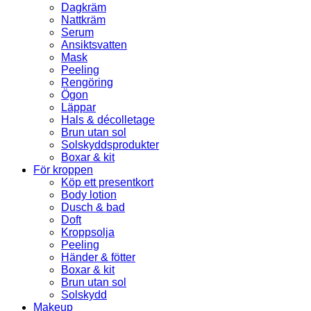
Dagkräm
Nattkräm
Serum
Ansiktsvatten
Mask
Peeling
Rengöring
Ögon
Läppar
Hals & décolletage
Brun utan sol
Solskyddsprodukter
Boxar & kit
För kroppen
Köp ett presentkort
Body lotion
Dusch & bad
Doft
Kroppsolja
Peeling
Händer & fötter
Boxar & kit
Brun utan sol
Solskydd
Makeup