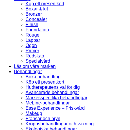
Köp ett presentkort
Boxar & kit
Bronzer
Concealer
Finish
Foundation
Rouge
Läppar
Ögon
Primer
Redskap
Specialvård
Läs om våra märken
Behandlingar
Boka behandling
Köp ett presentkort
Hudterapeutens val för dig
Avancerade behandlingar
Märkesspecifika behandlingar
MeLine-behandlingar
Esse Experience – Friskvård
Makeup
Fransar och bryn
Kroppsbehandlingar och vaxning
Ekologiska behandlingar