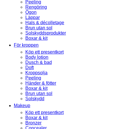
Peeling
Rengöring
Ögon
Läppar
Hals & décolletage
Brun utan sol
Solskyddsprodukter
Boxar & kit
För kroppen
Köp ett presentkort
Body lotion
Dusch & bad
Doft
Kroppsolja
Peeling
Händer & fötter
Boxar & kit
Brun utan sol
Solskydd
Makeup
Köp ett presentkort
Boxar & kit
Bronzer
Concealer