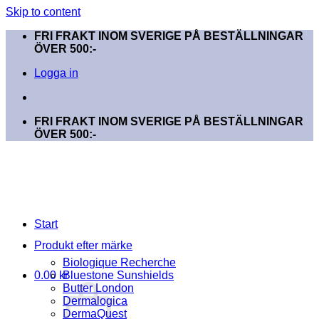
Skip to content
FRI FRAKT INOM SVERIGE PÅ BESTÄLLNINGAR
ÖVER 500:-
Logga in
FRI FRAKT INOM SVERIGE PÅ BESTÄLLNINGAR
ÖVER 500:-
Start
Produkt efter märke
Biologique Recherche
0.00
kr
Bluestone Sunshields
Butter London
Dermalogica
DermaQuest