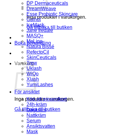
DP Dermaceuticals
DreamWeave
Esse Probiotic Skincare
Inga produkter i varukorgen.
Guinot
IceMask
Gå tillbaka till butiken
Jane Iredale
MASQ+
MeLine
Boka behandling
Natura Bissé
RefectoCil
SkinCeuticals
Trew
Varukorg
Uklash
WiQo
Xlash
YumiLashes
För ansiktet
Inga produkter i varukorgen.
Köp ett presentkort
24h-kräm
Gå tillbaka till butiken
Dagkräm
Nattkräm
Serum
Ansiktsvatten
Mask