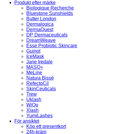
Produkt efter märke
Biologique Recherche
Bluestone Sunshields
Butter London
Dermalogica
DermaQuest
DP Dermaceuticals
DreamWeave
Esse Probiotic Skincare
Guinot
IceMask
Jane Iredale
MASQ+
MeLine
Natura Bissé
RefectoCil
SkinCeuticals
Trew
Uklash
WiQo
Xlash
YumiLashes
För ansiktet
Köp ett presentkort
24h-kräm