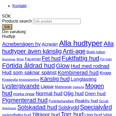
Kontakt
SÖK
Products search
Sök
Din varukorg
Hudtyp
Alla hudtyper
Alla
Acnebenägen hy
Acneärr
hudtyper även känslig
Anti-age
Body lotion
Fuktfattig hud
Fet hud
Facemist
Brow
För män
Bristningar
Förtida åldrad hud
Glow
Hud med rodnad
Kombinerad hud
Hud som saknar spänst
Kropp
Känslig hud
Longlasting
Kroppsolja
kroppspeeling
Mogen
Lystergivande
Läppar
Matterande
melasma
hud
Normal hud
Oljig hud
Oren hud
mörka ringar
Pigmenterad hud
Reaktiv hud
Scrub
Punktbehandlare
Solskadad hud
Specialvård
Solskydd
Sheetmask
Torr hud
Tilltäppt hud
Ung hud
Visir
spänstfattig hud