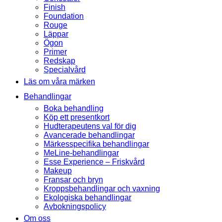
Finish
Foundation
Rouge
Läppar
Ögon
Primer
Redskap
Specialvård
Läs om våra märken
Behandlingar
Boka behandling
Köp ett presentkort
Hudterapeutens val för dig
Avancerade behandlingar
Märkesspecifika behandlingar
MeLine-behandlingar
Esse Experience – Friskvård
Makeup
Fransar och bryn
Kroppsbehandlingar och vaxning
Ekologiska behandlingar
Avbokningspolicy
Om oss