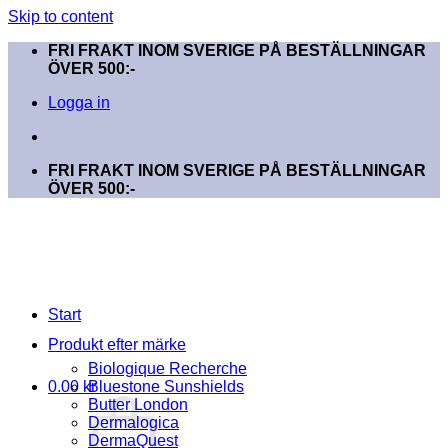
Skip to content
FRI FRAKT INOM SVERIGE PÅ BESTÄLLNINGAR
ÖVER 500:-
Logga in
FRI FRAKT INOM SVERIGE PÅ BESTÄLLNINGAR
ÖVER 500:-
Start
Produkt efter märke
Biologique Recherche
0.00
kr
Bluestone Sunshields
Butter London
Dermalogica
DermaQuest