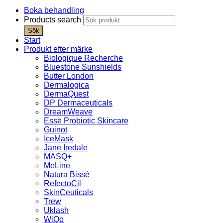
Boka behandling
Products search
Sök
Start
Produkt efter märke
Biologique Recherche
Bluestone Sunshields
Butter London
Dermalogica
DermaQuest
DP Dermaceuticals
DreamWeave
Esse Probiotic Skincare
Guinot
IceMask
Jane Iredale
MASQ+
MeLine
Natura Bissé
RefectoCil
SkinCeuticals
Trew
Uklash
WiQo