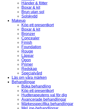
Händer & fötter
Boxar & kit
Brun utan sol
Solskydd
Makeup
Köp ett presentkort
Boxar & kit
Bronzer
Concealer
Finish
Foundation
Rouge
Läppar
Ögon
Primer
Redskap
Specialvård
Läs om våra märken
Behandlingar
Boka behandling
Köp ett presentkort
Hudterapeutens val för dig
Avancerade behandlingar
Märkesspecifika behandlingar
MeLine-behandlingar