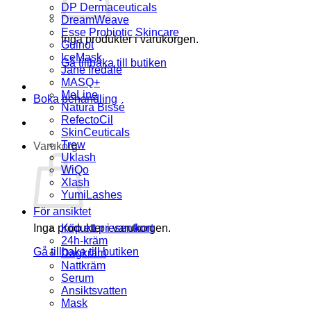
DP Dermaceuticals
DreamWeave
Esse Probiotic Skincare
Inga produkter i varukorgen.
Guinot
IceMask
Gå tillbaka till butiken
Jane Iredale
MASQ+
MeLine
Boka behandling
Natura Bissé
RefectoCil
SkinCeuticals
Trew
Varukorg
Uklash
WiQo
Xlash
YumiLashes
För ansiktet
Inga produkter i varukorgen.
Köp ett presentkort
24h-kräm
Gå tillbaka till butiken
Dagkräm
Nattkräm
Serum
Ansiktsvatten
Mask