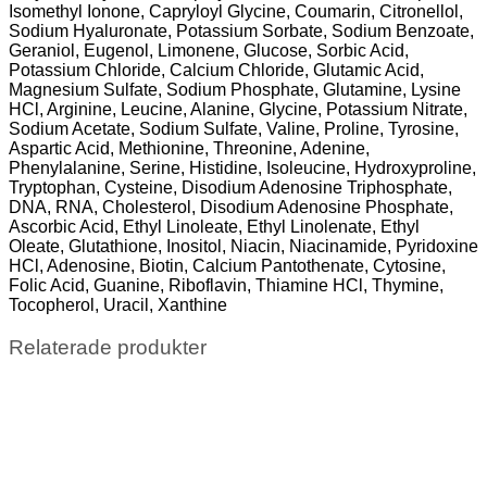
Isomethyl Ionone, Capryloyl Glycine, Coumarin, Citronellol,
Sodium Hyaluronate, Potassium Sorbate, Sodium Benzoate,
Geraniol, Eugenol, Limonene, Glucose, Sorbic Acid,
Potassium Chloride, Calcium Chloride, Glutamic Acid,
Magnesium Sulfate, Sodium Phosphate, Glutamine, Lysine
HCl, Arginine, Leucine, Alanine, Glycine, Potassium Nitrate,
Sodium Acetate, Sodium Sulfate, Valine, Proline, Tyrosine,
Aspartic Acid, Methionine, Threonine, Adenine,
Phenylalanine, Serine, Histidine, Isoleucine, Hydroxyproline,
Tryptophan, Cysteine, Disodium Adenosine Triphosphate,
DNA, RNA, Cholesterol, Disodium Adenosine Phosphate,
Ascorbic Acid, Ethyl Linoleate, Ethyl Linolenate, Ethyl
Oleate, Glutathione, Inositol, Niacin, Niacinamide, Pyridoxine
HCl, Adenosine, Biotin, Calcium Pantothenate, Cytosine,
Folic Acid, Guanine, Riboflavin, Thiamine HCl, Thymine,
Tocopherol, Uracil, Xanthine
Relaterade produkter