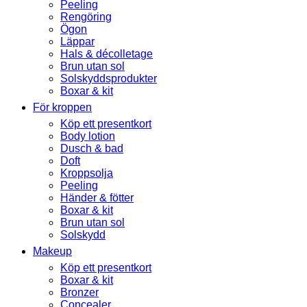
Peeling
Rengöring
Ögon
Läppar
Hals & décolletage
Brun utan sol
Solskyddsprodukter
Boxar & kit
För kroppen
Köp ett presentkort
Body lotion
Dusch & bad
Doft
Kroppsolja
Peeling
Händer & fötter
Boxar & kit
Brun utan sol
Solskydd
Makeup
Köp ett presentkort
Boxar & kit
Bronzer
Concealer