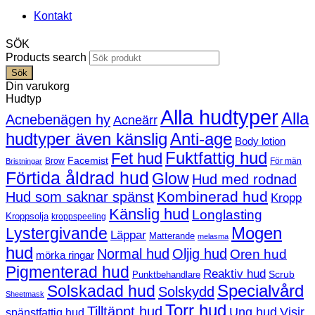
Kontakt
SÖK
Products search
Sök
Din varukorg
Hudtyp
Alla hudtyper
Alla
Acnebenägen hy
Acneärr
hudtyper även känslig
Anti-age
Body lotion
Fuktfattig hud
Fet hud
Facemist
Brow
För män
Bristningar
Förtida åldrad hud
Glow
Hud med rodnad
Kombinerad hud
Hud som saknar spänst
Kropp
Känslig hud
Longlasting
Kroppsolja
kroppspeeling
Mogen
Lystergivande
Läppar
Matterande
melasma
hud
Normal hud
Oljig hud
Oren hud
mörka ringar
Pigmenterad hud
Reaktiv hud
Scrub
Punktbehandlare
Solskadad hud
Specialvård
Solskydd
Sheetmask
Torr hud
Tilltäppt hud
Ung hud
Visir
spänstfattig hud