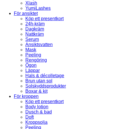
Xlash
YumiLashes
För ansiktet
Köp ett presentkort
24h-kräm
Dagkräm
Nattkräm
Serum
Ansiktsvatten
Mask
Peeling
Rengöring
Ögon
Läppar
Hals & décolletage
Brun utan sol
Solskyddsprodukter
Boxar & kit
För kroppen
Köp ett presentkort
Body lotion
Dusch & bad
Doft
Kroppsolja
Peeling