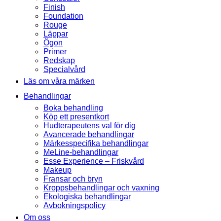
Finish
Foundation
Rouge
Läppar
Ögon
Primer
Redskap
Specialvård
Läs om våra märken
Behandlingar
Boka behandling
Köp ett presentkort
Hudterapeutens val för dig
Avancerade behandlingar
Märkesspecifika behandlingar
MeLine-behandlingar
Esse Experience – Friskvård
Makeup
Fransar och bryn
Kroppsbehandlingar och vaxning
Ekologiska behandlingar
Avbokningspolicy
Om oss