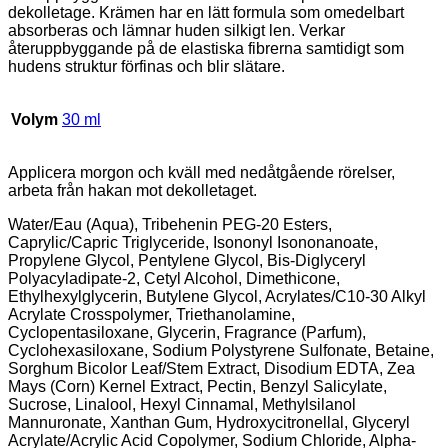
dekolletage. Krämen har en lätt formula som omedelbart
absorberas och lämnar huden silkigt len. Verkar
återuppbyggande på de elastiska fibrerna samtidigt som
hudens struktur förfinas och blir slätare.
Volym
30 ml
Applicera morgon och kväll med nedåtgående rörelser,
arbeta från hakan mot dekolletaget.
Water/Eau (Aqua), Tribehenin PEG-20 Esters,
Caprylic/Capric Triglyceride, Isononyl Isononanoate,
Propylene Glycol, Pentylene Glycol, Bis-Diglyceryl
Polyacyladipate-2, Cetyl Alcohol, Dimethicone,
Ethylhexylglycerin, Butylene Glycol, Acrylates/C10-30 Alkyl
Acrylate Crosspolymer, Triethanolamine,
Cyclopentasiloxane, Glycerin, Fragrance (Parfum),
Cyclohexasiloxane, Sodium Polystyrene Sulfonate, Betaine,
Sorghum Bicolor Leaf/Stem Extract, Disodium EDTA, Zea
Mays (Corn) Kernel Extract, Pectin, Benzyl Salicylate,
Sucrose, Linalool, Hexyl Cinnamal, Methylsilanol
Mannuronate, Xanthan Gum, Hydroxycitronellal, Glyceryl
Acrylate/Acrylic Acid Copolymer, Sodium Chloride, Alpha-