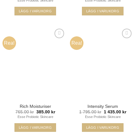
Esse Probiotic Skincare
Esse Probiotic Skincare
priset
priset
priset
priset
var:
är:
var:
är:
245.00 kr.
199.00 kr.
599.00 kr.
479.00 k
LÄGG I VARUKORG
LÄGG I VARUKORG
Rea!
Rea!
Lägg i
Lägg i
min
min
önskelista
önskelista
Rich Moisturiser
Intensity Serum
Det
Det
Det
Det
765.00
kr
385.00
kr
1 795.00
kr
1 435.00
kr
ursprungliga
nuvarande
ursprungliga
nuvar
Esse Probiotic Skincare
Esse Probiotic Skincare
priset
priset
priset
priset
var:
är:
var:
är:
765.00 kr.
385.00 kr.
1
1
LÄGG I VARUKORG
LÄGG I VARUKORG
795.00 kr.
435.00
Den