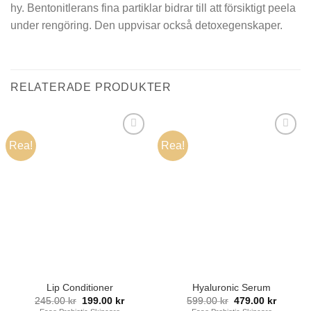
hy. Bentonitlerans fina partiklar bidrar till att försiktigt peela
under rengöring. Den uppvisar också detoxegenskaper.
RELATERADE PRODUKTER
Rea!
Rea!
Lägg i
Lägg i
min
min
önskelista
önskelista
Lip Conditioner
Hyaluronic Serum
Det
Det
Det
Det
245.00
kr
199.00
kr
599.00
kr
479.00
kr
ursprungliga
nuvarande
ursprungliga
nuvara