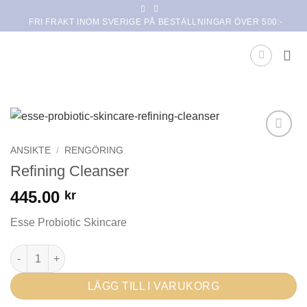
Skip
FRI FRAKT INOM SVERIGE PÅ BESTÄLLNINGAR ÖVER 500:-
to
content
Lägg i
ANSIKTE
/
RENGÖRING
min
Refining Cleanser
önskelista
445.00
kr
Esse Probiotic Skincare
Refining Cleanser mängd
LÄGG TILL I VARUKORG