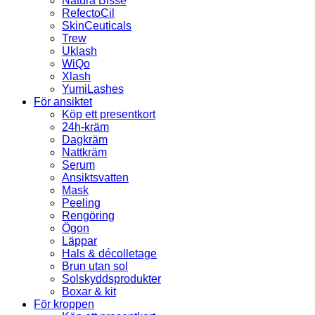
Natura Bissé
RefectoCil
SkinCeuticals
Trew
Uklash
WiQo
Xlash
YumiLashes
För ansiktet
Köp ett presentkort
24h-kräm
Dagkräm
Nattkräm
Serum
Ansiktsvatten
Mask
Peeling
Rengöring
Ögon
Läppar
Hals & décolletage
Brun utan sol
Solskyddsprodukter
Boxar & kit
För kroppen