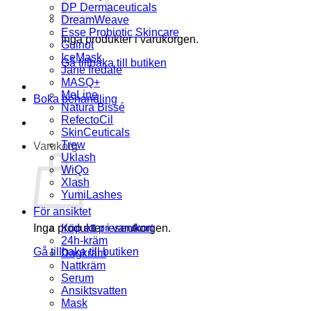
DP Dermaceuticals
DreamWeave
Esse Probiotic Skincare
Inga produkter i varukorgen.
Guinot
IceMask
Gå tillbaka till butiken
Jane Iredale
MASQ+
MeLine
Boka behandling
Natura Bissé
RefectoCil
SkinCeuticals
Trew
Varukorg
Uklash
WiQo
Xlash
YumiLashes
För ansiktet
Inga produkter i varukorgen.
Köp ett presentkort
24h-kräm
Gå tillbaka till butiken
Dagkräm
Nattkräm
Serum
Ansiktsvatten
Mask