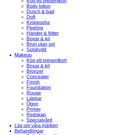
Köp ett presentkort
Body lotion
Dusch & bad
Doft
Kroppsolja
Peeling
Händer & fötter
Boxar & kit
Brun utan sol
Solskydd
Makeup
Köp ett presentkort
Boxar & kit
Bronzer
Concealer
Finish
Foundation
Rouge
Läppar
Ögon
Primer
Redskap
Specialvård
Läs om våra märken
Behandlingar