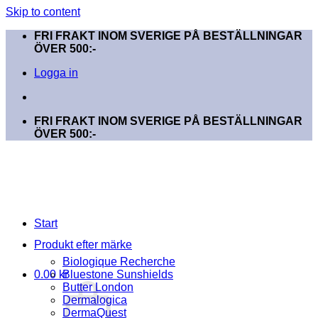
Skip to content
FRI FRAKT INOM SVERIGE PÅ BESTÄLLNINGAR
ÖVER 500:-
Logga in
FRI FRAKT INOM SVERIGE PÅ BESTÄLLNINGAR
ÖVER 500:-
Start
Produkt efter märke
Biologique Recherche
0.00
kr
Bluestone Sunshields
Butter London
Dermalogica
DermaQuest