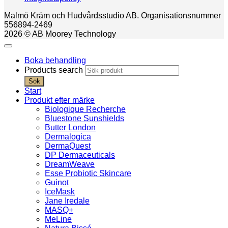
Malmö Kräm och Hudvårdsstudio AB. Organisationsnummer
556894-2469
2026 © AB Moorey Technology
Boka behandling
Products search
Sök
Start
Produkt efter märke
Biologique Recherche
Bluestone Sunshields
Butter London
Dermalogica
DermaQuest
DP Dermaceuticals
DreamWeave
Esse Probiotic Skincare
Guinot
IceMask
Jane Iredale
MASQ+
MeLine