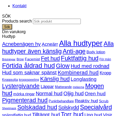
Kontakt
SÖK
Products search
Sök
Din varukorg
Hudtyp
Alla hudtyper
Alla
Acnebenägen hy
Acneärr
hudtyper även känslig
Anti-age
Body lotion
Fuktfattig hud
Fet hud
Facemist
Brow
För män
Bristningar
Förtida åldrad hud
Glow
Hud med rodnad
Kombinerad hud
Hud som saknar spänst
Kropp
Känslig hud
Longlasting
Kroppsolja
kroppspeeling
Mogen
Lystergivande
Läppar
Matterande
melasma
hud
Normal hud
Oljig hud
Oren hud
mörka ringar
Pigmenterad hud
Reaktiv hud
Scrub
Punktbehandlare
Solskadad hud
Specialvård
Solskydd
Sheetmask
Torr hud
Tilltäppt hud
Ung hud
Visir
spänstfattig hud