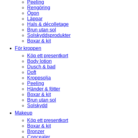
Peeling
Rengöring
Ögon
Läppar
Hals & décolletage
Brun utan sol
Solskyddsprodukter
Boxar & kit
För kroppen
Köp ett presentkort
Body lotion
Dusch & bad
Doft
Kroppsolja
Peeling
Händer & fötter
Boxar & kit
Brun utan sol
Solskydd
Makeup
Köp ett presentkort
Boxar & kit
Bronzer
Concealer