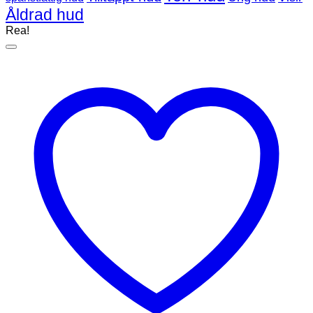
Åldrad hud
Rea!