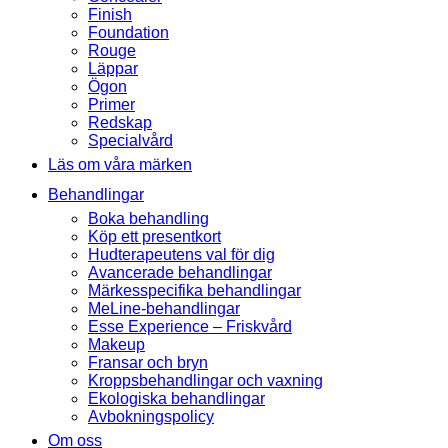
Finish
Foundation
Rouge
Läppar
Ögon
Primer
Redskap
Specialvård
Läs om våra märken
Behandlingar
Boka behandling
Köp ett presentkort
Hudterapeutens val för dig
Avancerade behandlingar
Märkesspecifika behandlingar
MeLine-behandlingar
Esse Experience – Friskvård
Makeup
Fransar och bryn
Kroppsbehandlingar och vaxning
Ekologiska behandlingar
Avbokningspolicy
Om oss