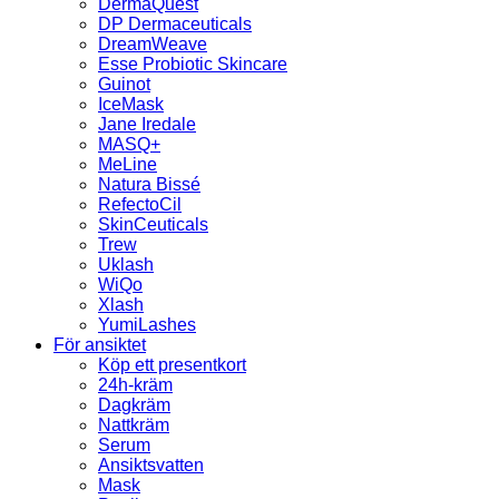
DermaQuest
DP Dermaceuticals
DreamWeave
Esse Probiotic Skincare
Guinot
IceMask
Jane Iredale
MASQ+
MeLine
Natura Bissé
RefectoCil
SkinCeuticals
Trew
Uklash
WiQo
Xlash
YumiLashes
För ansiktet
Köp ett presentkort
24h-kräm
Dagkräm
Nattkräm
Serum
Ansiktsvatten
Mask