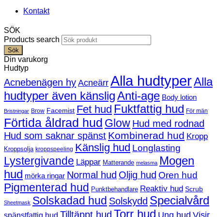
Kontakt
SÖK
Products search
Sök
Din varukorg
Hudtyp
Alla hudtyper
Alla
Acnebenägen hy
Acneärr
hudtyper även känslig
Anti-age
Body lotion
Fuktfattig hud
Fet hud
Facemist
Brow
För män
Bristningar
Förtida åldrad hud
Glow
Hud med rodnad
Kombinerad hud
Hud som saknar spänst
Kropp
Känslig hud
Longlasting
Kroppsolja
kroppspeeling
Mogen
Lystergivande
Läppar
Matterande
melasma
hud
Normal hud
Oljig hud
Oren hud
mörka ringar
Pigmenterad hud
Reaktiv hud
Scrub
Punktbehandlare
Solskadad hud
Specialvård
Solskydd
Sheetmask
Torr hud
Tilltäppt hud
Ung hud
Visir
spänstfattig hud