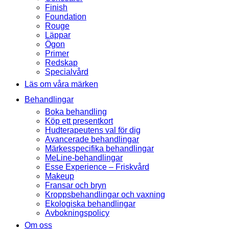
Finish
Foundation
Rouge
Läppar
Ögon
Primer
Redskap
Specialvård
Läs om våra märken
Behandlingar
Boka behandling
Köp ett presentkort
Hudterapeutens val för dig
Avancerade behandlingar
Märkesspecifika behandlingar
MeLine-behandlingar
Esse Experience – Friskvård
Makeup
Fransar och bryn
Kroppsbehandlingar och vaxning
Ekologiska behandlingar
Avbokningspolicy
Om oss