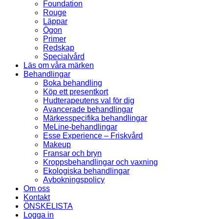
Foundation
Rouge
Läppar
Ögon
Primer
Redskap
Specialvård
Läs om våra märken
Behandlingar
Boka behandling
Köp ett presentkort
Hudterapeutens val för dig
Avancerade behandlingar
Märkesspecifika behandlingar
MeLine-behandlingar
Esse Experience – Friskvård
Makeup
Fransar och bryn
Kroppsbehandlingar och vaxning
Ekologiska behandlingar
Avbokningspolicy
Om oss
Kontakt
ÖNSKELISTA
Logga in