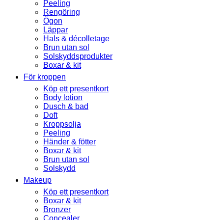
Peeling
Rengöring
Ögon
Läppar
Hals & décolletage
Brun utan sol
Solskyddsprodukter
Boxar & kit
För kroppen
Köp ett presentkort
Body lotion
Dusch & bad
Doft
Kroppsolja
Peeling
Händer & fötter
Boxar & kit
Brun utan sol
Solskydd
Makeup
Köp ett presentkort
Boxar & kit
Bronzer
Concealer