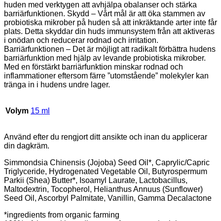
huden med verktygen att avhjälpa obalanser och stärka
barriärfunktionen. Skydd – Vårt mål är att öka stammen av
probiotiska mikrober på huden så att inkräktande arter inte får
plats. Detta skyddar din huds immunsystem från att aktiveras
i onödan och reducerar rodnad och irritation.
Barriärfunktionen – Det är möjligt att radikalt förbättra hudens
barriärfunktion med hjälp av levande probiotiska mikrober.
Med en förstärkt barriärfunktion minskar rodnad och
inflammationer eftersom färre ”utomstående” molekyler kan
tränga in i hudens undre lager.
Volym
15 ml
Använd efter du rengjort ditt ansikte och inan du applicerar
din dagkräm.
Simmondsia Chinensis (Jojoba) Seed Oil*, Caprylic/Capric
Triglyceride, Hydrogenated Vegetable Oil, Butyrospermum
Parkii (Shea) Butter*, Isoamyl Laurate, Lactobacillus,
Maltodextrin, Tocopherol, Helianthus Annuus (Sunflower)
Seed Oil, Ascorbyl Palmitate, Vanillin, Gamma Decalactone
*ingredients from organic farming