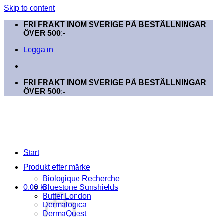
Skip to content
FRI FRAKT INOM SVERIGE PÅ BESTÄLLNINGAR
ÖVER 500:-
Logga in
FRI FRAKT INOM SVERIGE PÅ BESTÄLLNINGAR
ÖVER 500:-
Start
Produkt efter märke
Biologique Recherche
0.00
kr
Bluestone Sunshields
Butter London
Dermalogica
DermaQuest