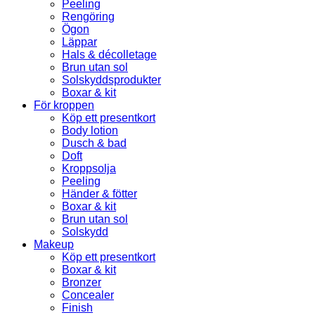
Peeling
Rengöring
Ögon
Läppar
Hals & décolletage
Brun utan sol
Solskyddsprodukter
Boxar & kit
För kroppen
Köp ett presentkort
Body lotion
Dusch & bad
Doft
Kroppsolja
Peeling
Händer & fötter
Boxar & kit
Brun utan sol
Solskydd
Makeup
Köp ett presentkort
Boxar & kit
Bronzer
Concealer
Finish