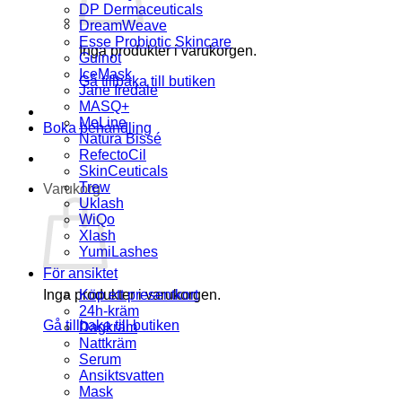
DP Dermaceuticals
DreamWeave
Esse Probiotic Skincare
Inga produkter i varukorgen.
Guinot
IceMask
Gå tillbaka till butiken
Jane Iredale
MASQ+
MeLine
Boka behandling
Natura Bissé
RefectoCil
SkinCeuticals
Trew
Varukorg
Uklash
WiQo
Xlash
YumiLashes
För ansiktet
Inga produkter i varukorgen.
Köp ett presentkort
24h-kräm
Gå tillbaka till butiken
Dagkräm
Nattkräm
Serum
Ansiktsvatten
Mask