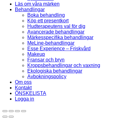
Läs om våra märken
Behandlingar
Boka behandling
Köp ett presentkort
Hudterapeutens val för dig
Avancerade behandlingar
Märkesspecifika behandlingar
MeLine-behandlingar
Esse Experience – Friskvård
Makeup
Fransar och bryn
Kroppsbehandlingar och vaxning
Ekologiska behandlingar
Avbokningspolicy
Om oss
Kontakt
ÖNSKELISTA
Logga in