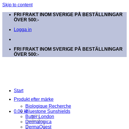
Skip to content
FRI FRAKT INOM SVERIGE PÅ BESTÄLLNINGAR
ÖVER 500:-
Logga in
FRI FRAKT INOM SVERIGE PÅ BESTÄLLNINGAR
ÖVER 500:-
Start
Produkt efter märke
Biologique Recherche
0.00
kr
Bluestone Sunshields
Butter London
Dermalogica
DermaQuest