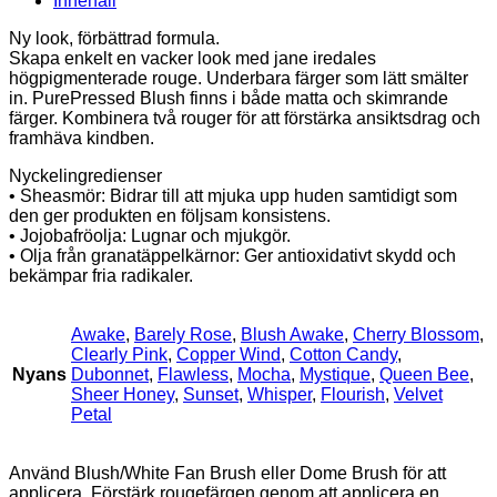
Innehåll
Ny look, förbättrad formula.
Skapa enkelt en vacker look med jane iredales
högpigmenterade rouge. Underbara färger som lätt smälter
in. PurePressed Blush finns i både matta och skimrande
färger. Kombinera två rouger för att förstärka ansiktsdrag och
framhäva kindben.
Nyckelingredienser
• Sheasmör: Bidrar till att mjuka upp huden samtidigt som
den ger produkten en följsam konsistens.
• Jojobafröolja: Lugnar och mjukgör.
• Olja från granatäppelkärnor: Ger antioxidativt skydd och
bekämpar fria radikaler.
Awake
,
Barely Rose
,
Blush Awake
,
Cherry Blossom
,
Clearly Pink
,
Copper Wind
,
Cotton Candy
,
Nyans
Dubonnet
,
Flawless
,
Mocha
,
Mystique
,
Queen Bee
,
Sheer Honey
,
Sunset
,
Whisper
,
Flourish
,
Velvet
Petal
Använd Blush/White Fan Brush eller Dome Brush för att
applicera. Förstärk rougefärgen genom att applicera en