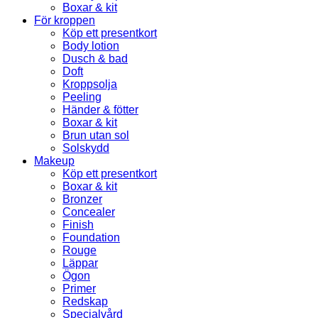
Boxar & kit
För kroppen
Köp ett presentkort
Body lotion
Dusch & bad
Doft
Kroppsolja
Peeling
Händer & fötter
Boxar & kit
Brun utan sol
Solskydd
Makeup
Köp ett presentkort
Boxar & kit
Bronzer
Concealer
Finish
Foundation
Rouge
Läppar
Ögon
Primer
Redskap
Specialvård