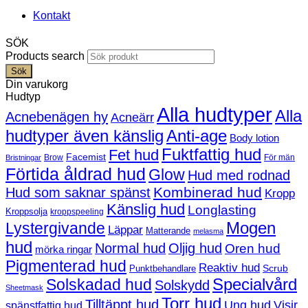
Kontakt
SÖK
Products search
Sök
Din varukorg
Hudtyp
Alla hudtyper
Alla
Acnebenägen hy
Acneärr
hudtyper även känslig
Anti-age
Body lotion
Fuktfattig hud
Fet hud
Facemist
Brow
För män
Bristningar
Förtida åldrad hud
Glow
Hud med rodnad
Kombinerad hud
Hud som saknar spänst
Kropp
Känslig hud
Longlasting
Kroppsolja
kroppspeeling
Mogen
Lystergivande
Läppar
Matterande
melasma
hud
Normal hud
Oljig hud
Oren hud
mörka ringar
Pigmenterad hud
Reaktiv hud
Scrub
Punktbehandlare
Solskadad hud
Specialvård
Solskydd
Sheetmask
Torr hud
Tilltäppt hud
Ung hud
Visir
spänstfattig hud