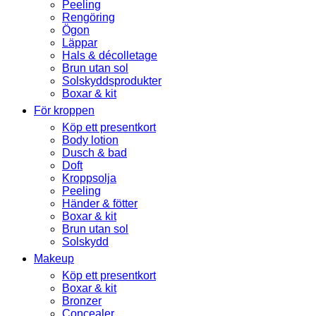
Peeling
Rengöring
Ögon
Läppar
Hals & décolletage
Brun utan sol
Solskyddsprodukter
Boxar & kit
För kroppen
Köp ett presentkort
Body lotion
Dusch & bad
Doft
Kroppsolja
Peeling
Händer & fötter
Boxar & kit
Brun utan sol
Solskydd
Makeup
Köp ett presentkort
Boxar & kit
Bronzer
Concealer