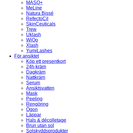
MASQ+
MeLine
Natura Bissé
RefectoCil
SkinCeuticals
Trew
Uklash
WiQo
Xlash
YumiLashes
För ansiktet
Köp ett presentkort
24h-kräm
Dagkräm
Nattkräm
Serum
Ansiktsvatten
Mask
Peeling
Rengöring
Ögon
Läppar
Hals & décolletage
Brun utan sol
Solskyddsprodukter