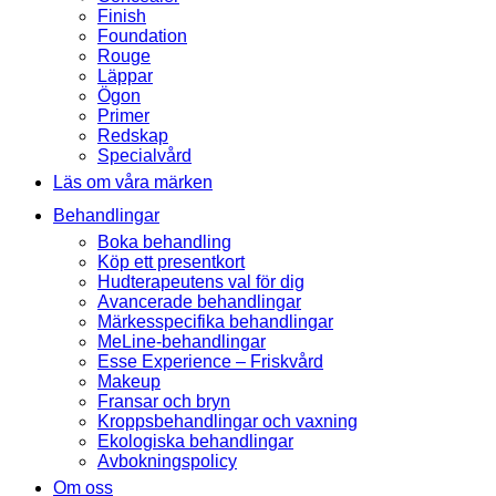
Finish
Foundation
Rouge
Läppar
Ögon
Primer
Redskap
Specialvård
Läs om våra märken
Behandlingar
Boka behandling
Köp ett presentkort
Hudterapeutens val för dig
Avancerade behandlingar
Märkesspecifika behandlingar
MeLine-behandlingar
Esse Experience – Friskvård
Makeup
Fransar och bryn
Kroppsbehandlingar och vaxning
Ekologiska behandlingar
Avbokningspolicy
Om oss