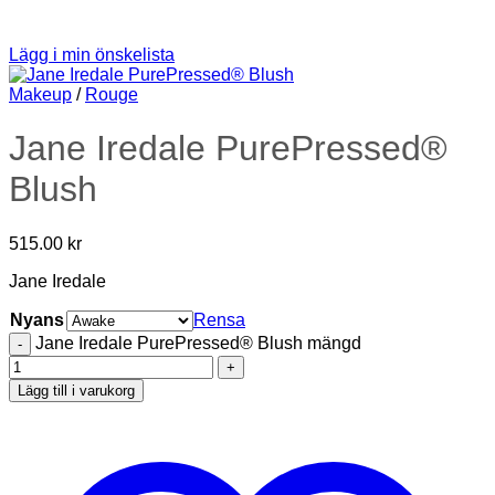
Lägg i min önskelista
Makeup
/
Rouge
Jane Iredale PurePressed®
Blush
515.00
kr
Jane Iredale
Nyans
Rensa
Jane Iredale PurePressed® Blush mängd
Lägg till i varukorg