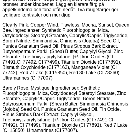
bronser under kindbenet. Lägg en klarare färg på
äppelkinderna och tona utåt, nedåt. Två rougefärger ger
tydligare kontraster och mer djup.
Clearly Pink, Copper Wind, Flawless, Mocha, Sunset, Queen
Bee. Ingredienser: Synthetic Fluorphlogopite, Mica,
Octyldodecyl Stearoyl Stearate, Caprylic/Capric Triglyceride,
Boron Nitride, Simmondsia Chinensis (Jojoba) Seed Oil,
Punica Granatum Seed Oil, Pinus Strobus Bark Extract,
Butyrospermum Parkii (Shea) Butter, Caprylyl Glycol, Zinc
Stearate, Triethoxycaprylylsilane. [+/-] Iron Oxides (CI
77491,CI 77492, CI 77499), Titanium Dioxide (CI 77891),
Bismuth Oxychloride (CI 77163), Manganese Violet (CI
77742), Red 7 Lake (CI 15850), Red 30 Lake (CI 73360),
Ultramarines (CI 77007).
Barely Rose, Mystique. Ingredienser: Synthetic
Fluorphlogopite, Mica, Octyldodecyl Stearoyl Stearate, Zinc
Stearate, Caprylic/Capric Triglyceride, Boron Nitride,
Butyrospermum Parkii (Shea) Butter, Simmondsia Chinensis
(Jojoba) Seed Oil, Punica Granatum Seed Oil, Tin Oxide,
Pinus Strobus Bark Extract, Caprylyl Glycol,
Triethoxycaprylylsilane. [+/-] Iron Oxides (CI 77491,CI
77492), CI 77499), Titanium Dioxide (CI 77891), Red 7 Lake
(CI 15850), Ultramarines (CI 77007).