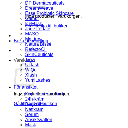
DP Dermaceuticals
DreamWeave
Esse Probiotic Skincare
Inga produkter i varukorgen.
Guinot
IceMask
Gå tillbaka till butiken
Jane Iredale
MASQ+
MeLine
Boka behandling
Natura Bissé
RefectoCil
SkinCeuticals
Trew
Varukorg
Uklash
WiQo
Xlash
YumiLashes
För ansiktet
Inga produkter i varukorgen.
Köp ett presentkort
24h-kräm
Gå tillbaka till butiken
Dagkräm
Nattkräm
Serum
Ansiktsvatten
Mask