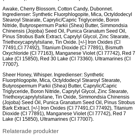
Awake, Cherry Blossom, Cotton Candy, Dubonnet.
Ingredienser: Synthetic Fluorphlogopite, Mica, Octyldodecyl
Stearoyl Stearate, Caprylic/Capric Triglyceride, Boron
Nitride, Butyrospermum Parkii (Shea) Butter, Simmondsia
Chinensis (Jojoba) Seed Oil, Punica Granatum Seed Oil,
Pinus Strobus Bark Extract, Caprylyl Glycol, Zinc Stearate,
Triethoxycaprylylsilane, Tin Oxide. [+/-] Iron Oxides (CI
77491,CI 77492), Titanium Dioxide (CI 77891), Bismuth
Oxychloride (CI 77163), Manganese Violet (CI 77742), Red 7
Lake (CI 15850), Red 30 Lake (CI 73360). Ultramarines (CI
77007).
Sheer Honey, Whisper. Ingredienser: Synthetic
Fluorphlogopite, Mica, Octyldodecyl Stearoyl Stearate,
Butyrospermum Parkii (Shea) Butter, Caprylic/Capric
Triglyceride, Boron Nitride, Caprylyl Glycol, Zinc Stearate,
Triethoxycaprylylsilane, Tin Oxide, Simmondsia Chinensis
(Jojoba) Seed Oil, Punica Granatum Seed Oil, Pinus Strobus
Bark Extract. [+/-] Iron Oxides (CI 77491,CI 77492), Titanium
Dioxide (CI 77891), Manganese Violet (CI 77742), Red 7
Lake (CI 15850), Ultramarines (CI 77007).
Relaterade produkter