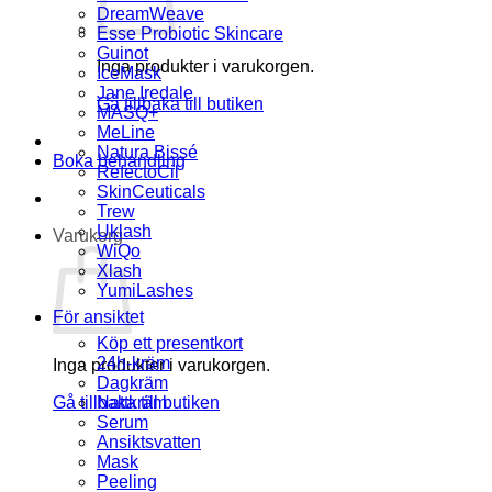
DreamWeave
Esse Probiotic Skincare
Guinot
Inga produkter i varukorgen.
IceMask
Jane Iredale
Gå tillbaka till butiken
MASQ+
MeLine
Natura Bissé
Boka behandling
RefectoCil
SkinCeuticals
Trew
Uklash
Varukorg
WiQo
Xlash
YumiLashes
För ansiktet
Köp ett presentkort
24h-kräm
Inga produkter i varukorgen.
Dagkräm
Gå tillbaka till butiken
Nattkräm
Serum
Ansiktsvatten
Mask
Peeling