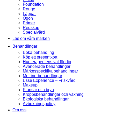
Foundation
Rouge
Läppar
Ögon
Primer
Redskap
Specialvård
Läs om våra märken
Behandlingar
Boka behandling
Köp ett presentkort
Hudterapeutens val för dig
Avancerade behandlingar
Märkesspecifika behandlingar
MeLine-behandlingar
Esse Experience – Friskvård
Makeup
Fransar och bryn
Kroppsbehandlingar och vaxning
Ekologiska behandlingar
Avbokningspolicy
Om oss