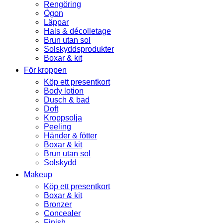
Rengöring
Ögon
Läppar
Hals & décolletage
Brun utan sol
Solskyddsprodukter
Boxar & kit
För kroppen
Köp ett presentkort
Body lotion
Dusch & bad
Doft
Kroppsolja
Peeling
Händer & fötter
Boxar & kit
Brun utan sol
Solskydd
Makeup
Köp ett presentkort
Boxar & kit
Bronzer
Concealer
Finish