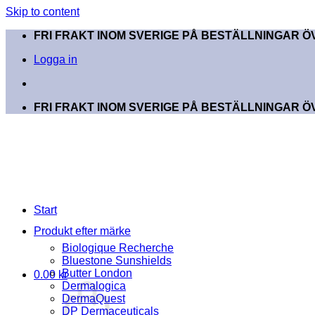
Skip to content
FRI FRAKT INOM SVERIGE PÅ BESTÄLLNINGAR ÖV
Logga in
FRI FRAKT INOM SVERIGE PÅ BESTÄLLNINGAR ÖV
Start
Produkt efter märke
Biologique Recherche
Bluestone Sunshields
Butter London
0.00
kr
Dermalogica
DermaQuest
DP Dermaceuticals