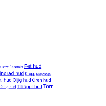
Fet hud
Facemist
Brow
r
nerad hud
Kropp
Kroppsolja
l hud
Oljig hud
Oren hud
Torr
Tilltäppt hud
fattig hud