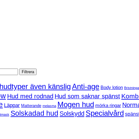
Filtrera
 hudtyper även känslig
Anti-age
Body lotion
Bristninga
ow
Kombi
Hud med rodnad
Hud som saknar spänst
Mogen hud
e
Norma
Läppar
mörka ringar
Matterande
melasma
Solskadad hud
Specialvård
Solskydd
spänst
tmask