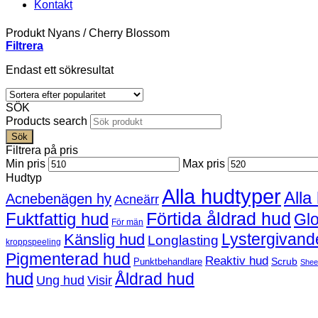
Kontakt
Produkt Nyans
/
Cherry Blossom
Filtrera
Endast ett sökresultat
SÖK
Products search
Sök
Filtrera på pris
Min pris
Max pris
Hudtyp
Alla hudtyper
Alla
Acnebenägen hy
Acneärr
Förtida åldrad hud
Fuktfattig hud
Gl
För män
Lystergivand
Känslig hud
Longlasting
kroppspeeling
Pigmenterad hud
Reaktiv hud
Scrub
Punktbehandlare
Shee
hud
Åldrad hud
Ung hud
Visir