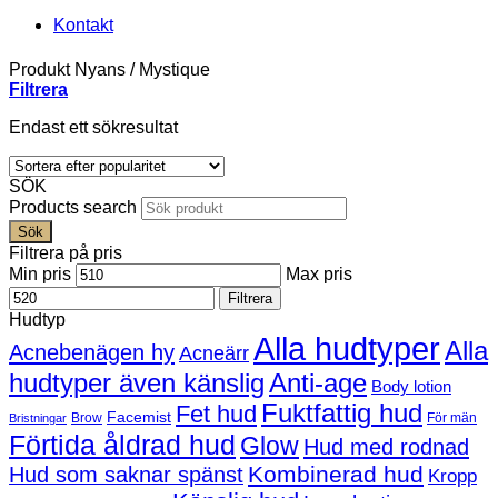
Kontakt
Produkt Nyans
/
Mystique
Filtrera
Endast ett sökresultat
SÖK
Products search
Sök
Filtrera på pris
Min pris
Max pris
Filtrera
Hudtyp
Alla hudtyper
Alla
Acnebenägen hy
Acneärr
hudtyper även känslig
Anti-age
Body lotion
Fuktfattig hud
Fet hud
Facemist
Brow
För män
Bristningar
Förtida åldrad hud
Glow
Hud med rodnad
Kombinerad hud
Hud som saknar spänst
Kropp