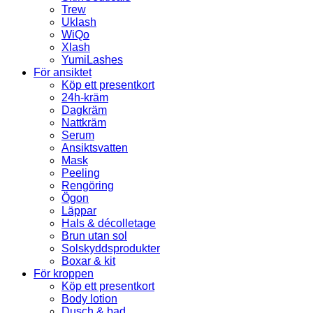
Trew
Uklash
WiQo
Xlash
YumiLashes
För ansiktet
Köp ett presentkort
24h-kräm
Dagkräm
Nattkräm
Serum
Ansiktsvatten
Mask
Peeling
Rengöring
Ögon
Läppar
Hals & décolletage
Brun utan sol
Solskyddsprodukter
Boxar & kit
För kroppen
Köp ett presentkort
Body lotion
Dusch & bad