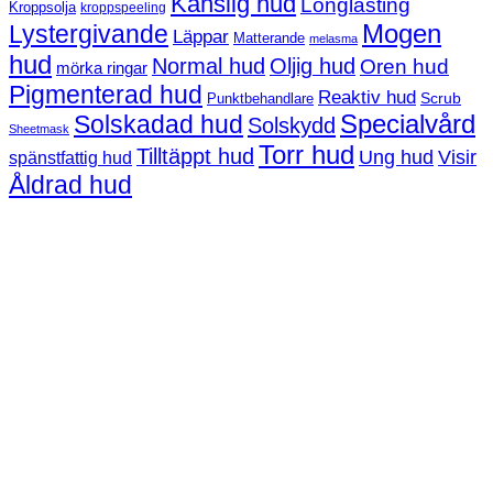
Känslig hud
Longlasting
Kroppsolja
kroppspeeling
Mogen
Lystergivande
Läppar
Matterande
melasma
hud
Normal hud
Oljig hud
Oren hud
mörka ringar
Pigmenterad hud
Reaktiv hud
Scrub
Punktbehandlare
Solskadad hud
Specialvård
Solskydd
Sheetmask
Torr hud
Tilltäppt hud
Ung hud
Visir
spänstfattig hud
Åldrad hud