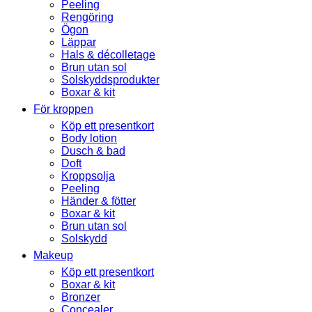
Peeling
Rengöring
Ögon
Läppar
Hals & décolletage
Brun utan sol
Solskyddsprodukter
Boxar & kit
För kroppen
Köp ett presentkort
Body lotion
Dusch & bad
Doft
Kroppsolja
Peeling
Händer & fötter
Boxar & kit
Brun utan sol
Solskydd
Makeup
Köp ett presentkort
Boxar & kit
Bronzer
Concealer