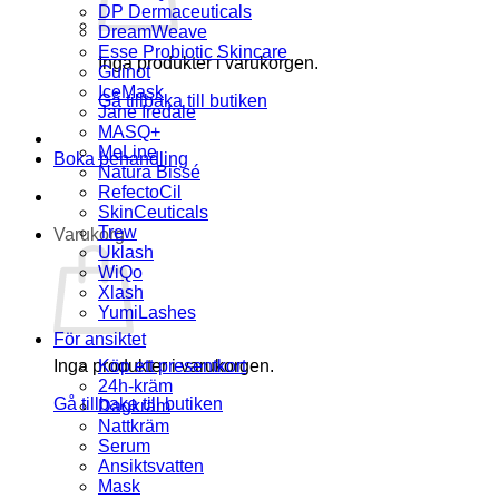
DP Dermaceuticals
DreamWeave
Esse Probiotic Skincare
Inga produkter i varukorgen.
Guinot
IceMask
Gå tillbaka till butiken
Jane Iredale
MASQ+
MeLine
Boka behandling
Natura Bissé
RefectoCil
SkinCeuticals
Trew
Varukorg
Uklash
WiQo
Xlash
YumiLashes
För ansiktet
Inga produkter i varukorgen.
Köp ett presentkort
24h-kräm
Gå tillbaka till butiken
Dagkräm
Nattkräm
Serum
Ansiktsvatten
Mask