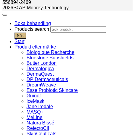
556894-2469
2026 © AB Moorey Technology
Boka behandling
Products search
Sök
Start
Produkt efter märke
Biologique Recherche
Bluestone Sunshields
Butter London
Dermalogica
DermaQuest
DP Dermaceuticals
DreamWeave
Esse Probiotic Skincare
Guinot
IceMask
Jane Iredale
MASQ+
MeLine
Natura Bissé
RefectoCil
SkinCeuticals