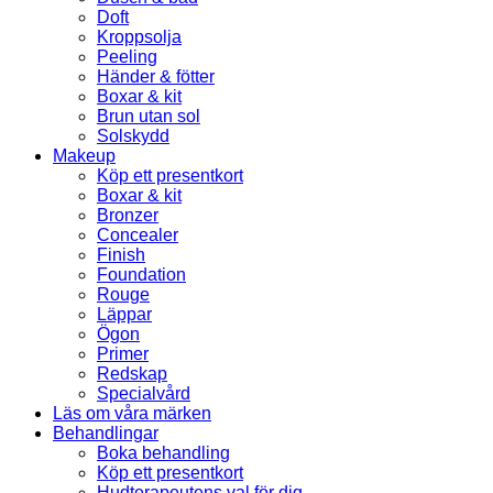
Doft
Kroppsolja
Peeling
Händer & fötter
Boxar & kit
Brun utan sol
Solskydd
Makeup
Köp ett presentkort
Boxar & kit
Bronzer
Concealer
Finish
Foundation
Rouge
Läppar
Ögon
Primer
Redskap
Specialvård
Läs om våra märken
Behandlingar
Boka behandling
Köp ett presentkort
Hudterapeutens val för dig