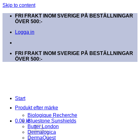
Skip to content
FRI FRAKT INOM SVERIGE PÅ BESTÄLLNINGAR
ÖVER 500:-
Logga in
FRI FRAKT INOM SVERIGE PÅ BESTÄLLNINGAR
ÖVER 500:-
Start
Produkt efter märke
Biologique Recherche
0.00
kr
Bluestone Sunshields
Butter London
Dermalogica
DermaQuest