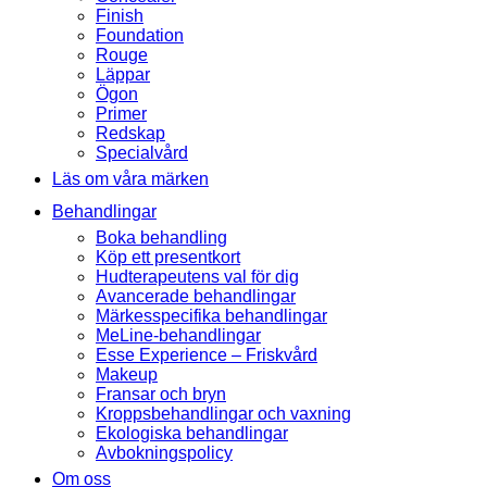
Finish
Foundation
Rouge
Läppar
Ögon
Primer
Redskap
Specialvård
Läs om våra märken
Behandlingar
Boka behandling
Köp ett presentkort
Hudterapeutens val för dig
Avancerade behandlingar
Märkesspecifika behandlingar
MeLine-behandlingar
Esse Experience – Friskvård
Makeup
Fransar och bryn
Kroppsbehandlingar och vaxning
Ekologiska behandlingar
Avbokningspolicy
Om oss